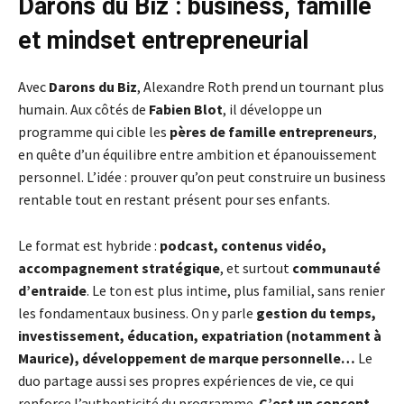
Darons du Biz : business, famille
et mindset entrepreneurial
Avec
Darons du Biz
, Alexandre Roth prend un tournant plus
humain. Aux côtés de
Fabien Blot
, il développe un
programme qui cible les
pères de famille entrepreneurs
,
en quête d’un équilibre entre ambition et épanouissement
personnel. L’idée : prouver qu’on peut construire un business
rentable tout en restant présent pour ses enfants.
Le format est hybride :
podcast, contenus vidéo,
accompagnement stratégique
, et surtout
communauté
d’entraide
. Le ton est plus intime, plus familial, sans renier
les fondamentaux business. On y parle
gestion du temps,
investissement, éducation, expatriation (notamment à
Maurice), développement de marque personnelle…
Le
duo partage aussi ses propres expériences de vie, ce qui
renforce l’authenticité du programme.
C’est un concept