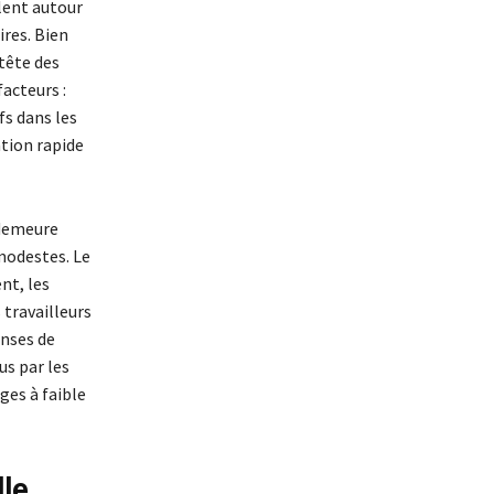
llent autour
ires. Bien
tête des
acteurs :
s dans les
ation rapide
 demeure
modestes. Le
nt, les
 travailleurs
enses de
s par les
ges à faible
lle