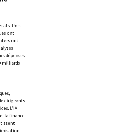
États-Unis.
ues ont
enters ont
nalyses
eurs dépenses
0 milliards
iques,
de dirigeants
des. L’IA
e, la finance
stissent
timisation