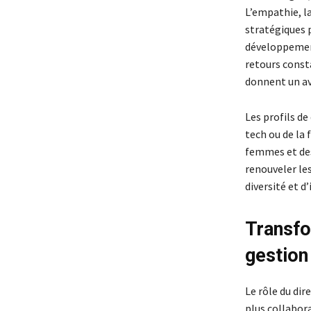
L’empathie, la
stratégiques p
développement
retours const
donnent un av
Les profils de
tech ou de la 
femmes et des
renouveler les
diversité et d’
Transfo
gestion
Le rôle du di
plus collabora