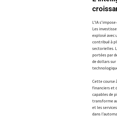
croissa
L’IA s’impose
Les investiss
explosé avec u
contribué à pl
sectorielles. 
portées par d
de dollars sur
technologique
Cette course à
financiers et
capables de pi
transforme aus
et les service
dans l’automa