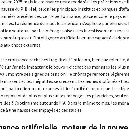
sion en 2025 mais la croissance reste modérée. Les prévisions osci
 hausse du PIB réel, selon les principaux instituts et banques d’affa
s années précédentes, cette performance, place encore le pays en 
cées. La résilience du modèle américain s’explique par plusieurs f
ion soutenue par les ménages aisés, des investissements massif
s numériques et l’intelligence artificielle et une capacité d’adapt
es aux chocs externes.
te croissance cache des fragilités. L’inflation, bien que ralentie,
3% sur l’année impactant le pouvoir d’achat des ménages les plus 
vail montre des signes de tension : le chômage remonte légèreme
ntissent et les inégalités se creusent. Les jeunes diplômés et les
 sont particulièrement exposés à l’insécurité économique. Les dép
reposent de plus en plus sur les ménages les plus riches, soutenu
rs liés à l’optimisme autour de l’IA. Dans le même temps, les ména
ce à une hausse des impayés et des saisies.
igence artificielle, moteur de la nouve