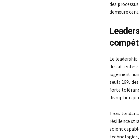
des processus.
demeure centr
Leaders
compét
Le leadership 
des attentes s
jugement huma
seuls 26% des 
forte toléranc
disruption p
Trois tendance
résilience str
soient capable
technologies, 