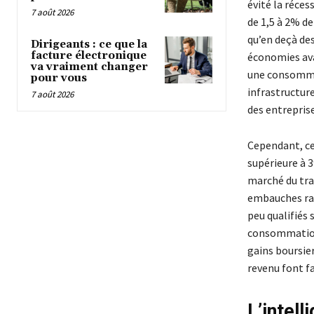
évité la réces
7 août 2026
de 1,5 à 2% de
qu’en deçà de
Dirigeants : ce que la
facture électronique
économies avan
va vraiment changer
une consommat
pour vous
infrastructure
7 août 2026
des entrepris
Cependant, cet
supérieure à 
marché du tra
embauches rale
peu qualifiés
consommation 
gains boursie
revenu font fa
L’intell