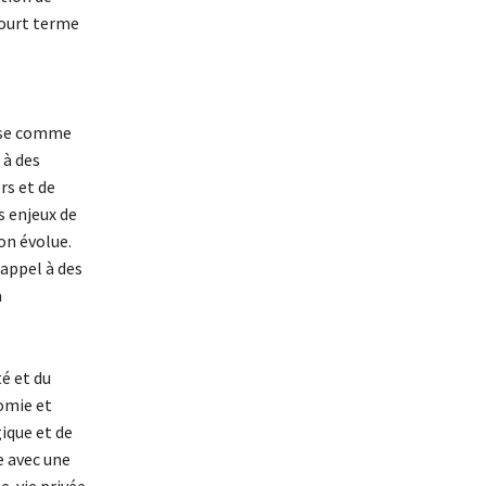
court terme
pose comme
 à des
rs et de
s enjeux de
ion évolue.
 appel à des
à
té et du
nomie et
ique et de
e avec une