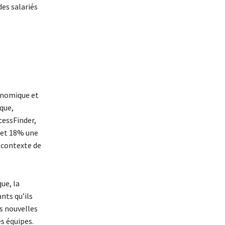
des salariés
conomique et
que,
cessFinder,
e et 18% une
n contexte de
ue, la
nts qu’ils
s nouvelles
s équipes.