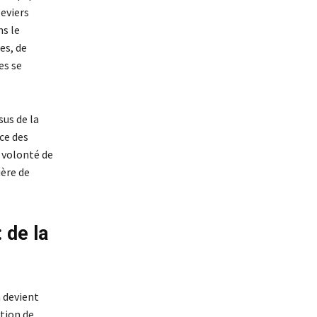
eviers
ns le
es, de
es se
sus de la
ce des
 volonté de
ière de
 de la
 devient
ation de