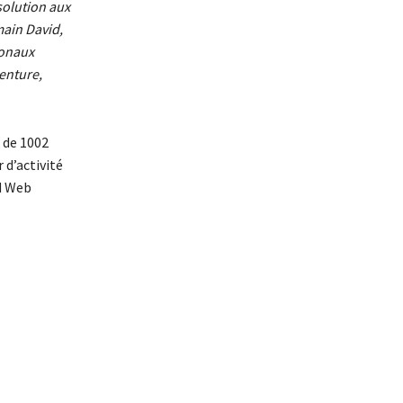
solution aux
main David,
ionaux
enture,
 de 1002
 d’activité
ed Web