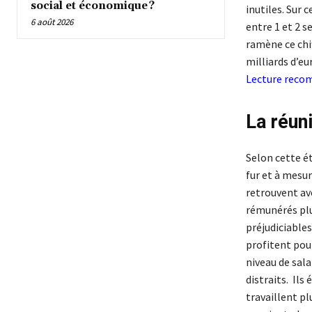
social et économique ?
inutiles. Sur
6 août 2026
entre 1 et 2 
ramène ce chif
milliards d’eu
Lecture rec
La réun
Selon cette ét
fur et à mesu
retrouvent av
rémunérés plus
préjudiciables
profitent pour
niveau de sala
distraits. Il
travaillent p