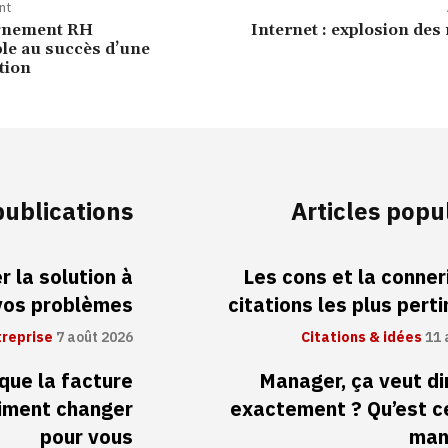
nt
gnement RH
Internet : explosion des
le au succès d’une
tion
publications
Articles popu
 la solution à
Les cons et la conneri
vos problèmes
citations les plus pert
treprise
7 août 2026
Citations & idées
11 
 que la facture
Manager, ça veut di
aiment changer
exactement ? Qu’est c
pour vous
man