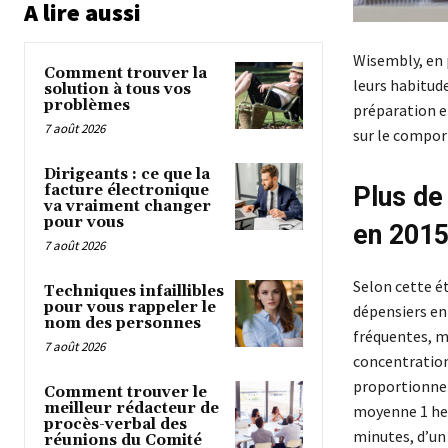
A lire aussi
Wisembly, en 
Comment trouver la
leurs habitud
solution à tous vos
problèmes
préparation et
7 août 2026
sur le compor
Dirigeants : ce que la
facture électronique
Plus de
va vraiment changer
pour vous
en 201
7 août 2026
Selon cette ét
Techniques infaillibles
pour vous rappeler le
dépensiers en
nom des personnes
fréquentes, m
7 août 2026
concentration
proportionnel
Comment trouver le
meilleur rédacteur de
moyenne 1 heu
procès-verbal des
minutes, d’un 
réunions du Comité