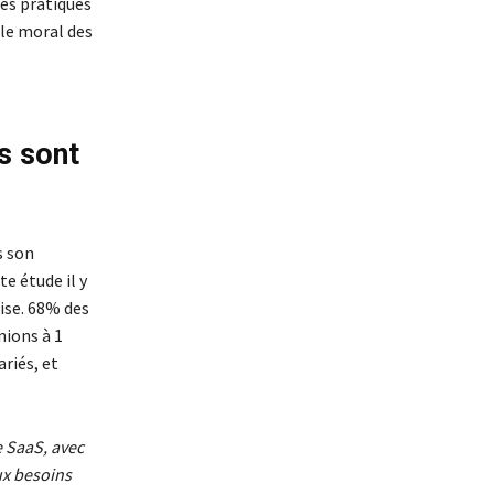
es pratiques
 le moral des
ns sont
s son
e étude il y
rise. 68% des
nions à 1
ariés, et
e SaaS, avec
ux besoins