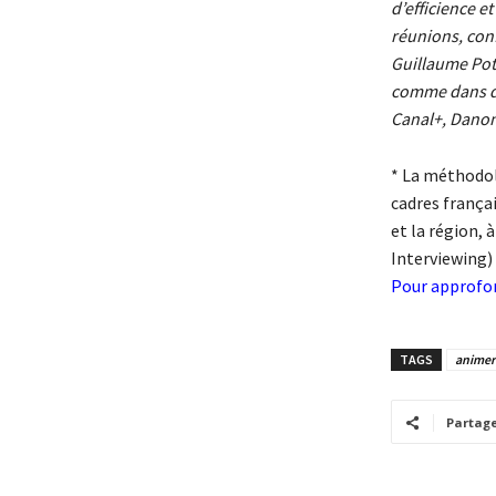
d’efficience e
réunions, conf
Guillaume Pot
comme dans de
Canal+, Dano
* La méthodol
cadres françai
et la région,
Interviewing) 
Pour approfon
TAGS
animer
Partag