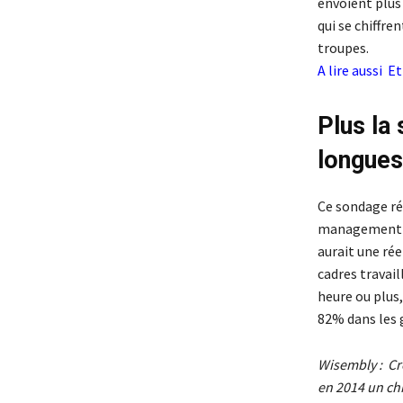
envoient plus
qui se chiffre
troupes.
A lire aussi
Et
Plus la 
longues
Ce sondage ré
management pe
aurait une rée
cadres travai
heure ou plus,
82% dans les g
Wisembly : Cr
en 2014 un chi