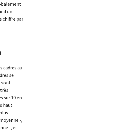
globalement
and on
e chiffre par
n
s cadres au
dres se
i sont
 très
es sur 10 en
us haut
plus
 moyenne -,
nne -, et