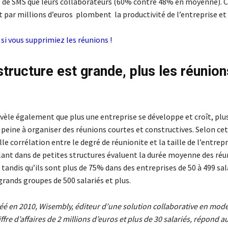
 de SMS que leurs collaborateurs (60% contre 48% en moyenne). C
nt par millions d’euros plombent la productivité de l’entreprise et
 si vous supprimiez les réunions !
structure est grande, plus les réunio
vèle également que plus une entreprise se développe et croît, plu
ine à organiser des réunions courtes et constructives. Selon cett
lle corrélation entre le degré de réunionite et la taille de l’entrep
llant dans de petites structures évaluent la durée moyenne des réu
 tandis qu’ils sont plus de 75% dans des entreprises de 50 à 499 sal
rands groupes de 500 salariés et plus.
éé en 2010, Wisembly, éditeur d’une solution collaborative en mod
ffre d’affaires de 2 millions d’euros et plus de 30 salariés, répond a