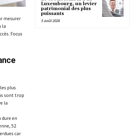
Luxembourg, un levier
patrimonial des plus
puissants
ur mesurer
5 août 2026
 la
ccès. Focus
rance
les plus
ns sont trop
e la
n dure en
enne, 52
erdues car