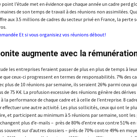
 ce point l’étude met en évidence que chaque année un cadre perd 
semaines de son temps de travail à des réunions non assimilées. Qu
fre aux 3.5 millions de cadres du secteur privé en France, la perte s
ros.
ommandée
Et si vous organisiez vos réunions débout!
ionite augmente avec la rémunératio
ude les entreprises feraient passer de plus en plus de temps à leur
re que ceux-ci progressent en termes de responsabilités. 7% des ca
ec plus de 10 réunions par semaine, ils seraient 26% parmi ceux qu
 de 75 K€. La profusion excessive des réunions génère des dérives
 à la performance de chaque cadre et à celle de l’entreprise. 8 cadr
 effectuer une autre activité. Les plus sollicités, ceux qui ont le pl
ire, et participent au minimum à 5 réunions par semaine, sont les 
s échangent plus d’e-mails – près de 80% d’entre eux contre 51% en
lus souvent sur d’autres dossiers – près de 70% contre 49% en moye