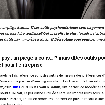
y : un piège à cons…!? Les outils psychométriques sont largement u
ut-on leur faire confiance? Qui en profite le plus, le cadre, l’entre
Les outils psy : un piège à cons…!? Décryptage pour vous par une s
s psy : un piège à cons…!? mais dDes outils pou
et pour l’entreprise
quels je fais référence sont des outils de mesure des préférences d’
’une équipe parfois d’une organisation. Les travaux d’observation 
t, d’un
Jung
ou d’un
Meredith Belbin
, ont permis de modéliser et
ents. De fait, la personne évaluée entre ses impressions sous la
aire. Parfois, l’outil en mode 360° permet en plus le retour d’une
le même sujet.