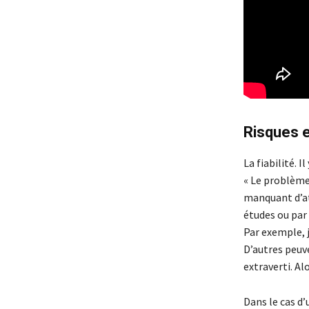
Risques e
La fiabilité. 
« Le problème 
manquant d’at
études ou par 
Par exemple, j
D’autres peuve
extraverti. Alo
Dans le cas d’