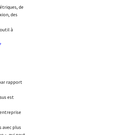
étriques, de
xion, des
outil à
?
 par rapport
sus est
 entreprise
 avec plus
ue », qui peut