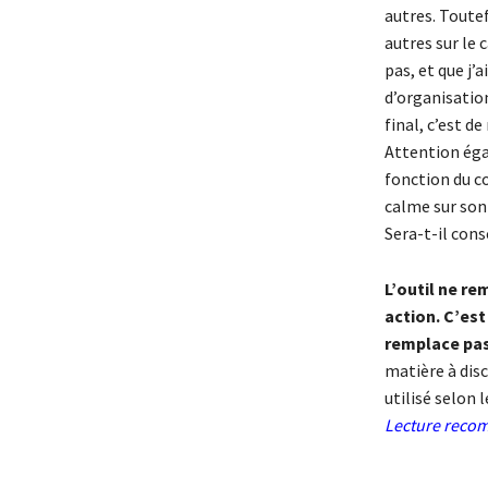
autres. Toutef
autres sur le 
pas, et que j’a
d’organisation
final, c’est d
Attention éga
fonction du c
calme sur son
Sera-t-il cons
L’outil ne re
action. C’est
remplace pas
matière à disc
utilisé selon l
Lecture rec