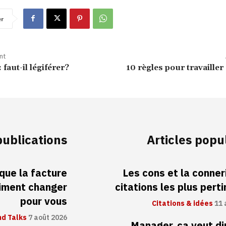
er
nt
 faut-il légiférer?
10 règles pour travaille
publications
Articles popu
 que la facture
Les cons et la conneri
aiment changer
citations les plus pert
pour vous
Citations & idées
11 
d Talks
7 août 2026
Manager, ça veut di