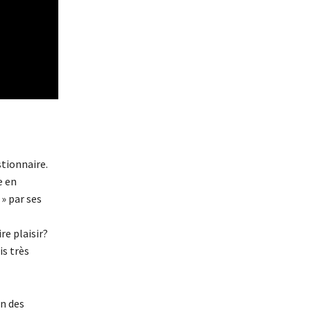
stionnaire.
e en
» par ses
re plaisir?
is très
on des