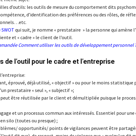
illes d’outils: les outils de mesure du comportement dits psychom
ompétence, d’identification des préférences ou des rôles, de réfle
ionnels…etc.
e SWOT
qui suit, je nomme « prestataire » la personne qui amène l’
iente et « cadre » le client de l’outil.
ommandée
Comment utiliser les outils de développement personnel 
de l’outil pour le cadre et l’entreprise
l’entreprise:
rant, éprouvé, déjà utilisé, « objectif » ou pour le moins statistique
un prestataire « seul », « subjectif »;
eut être réutilisée par le client et démultipliée puisque le proces
langage et un processus commun aux intéressés. Essentiel pour une
n silo (toutes ou presque) ;
oblèmes/ opportunités/ points de vigilances peuvent être partagés
(l’outil dit que), de respect, moins de violence que « quelqu’un dit q