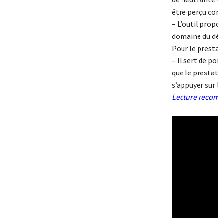
être perçu co
– L’outil prop
domaine du d
Pour le presta
– Il sert de po
que le prestat
s’appuyer sur 
Lecture rec