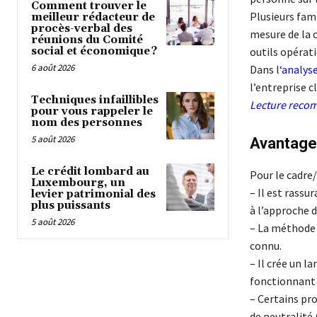
Comment trouver le
Plusieurs fam
meilleur rédacteur de
procès-verbal des
mesure de la c
réunions du Comité
social et économique ?
outils opérat
6 août 2026
Dans l
‘
analys
l’entreprise cl
Techniques infaillibles
Lecture rec
pour vous rappeler le
nom des personnes
5 août 2026
Avantages 
Le crédit lombard au
Pour le cadre/
Luxembourg, un
– Il est rassu
levier patrimonial des
plus puissants
à l’approche d’
5 août 2026
– La méthode p
connu.
– Il crée un 
fonctionnant e
– Certains pr
de neutralité 