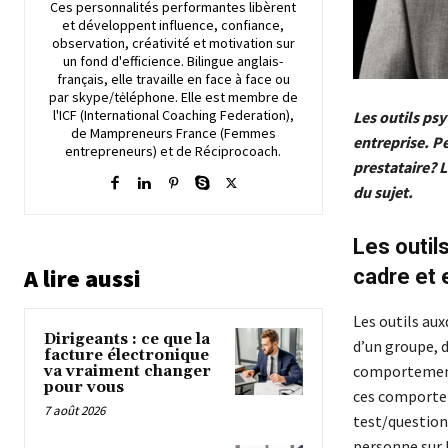
Ces personnalités performantes libèrent
et développent influence, confiance,
observation, créativité et motivation sur
un fond d'efficience. Bilingue anglais-
français, elle travaille en face à face ou
par skype/tėléphone. Elle est membre de
l'ICF (International Coaching Federation),
Les outils ps
de Mampreneurs France (Femmes
entreprise. Pe
entrepreneurs) et de Réciprocoach.
prestataire? 
du sujet.
Les outil
A lire aussi
cadre et 
Les outils aux
Dirigeants : ce que la
d’un groupe, d
facture électronique
comportemen
va vraiment changer
pour vous
ces comportem
7 août 2026
test/questionn
personne sur 