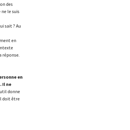
ion des
 ne le suis
i sait ? Au
mment en
ontexte
a réponse.
personne en
 Il ne
util donne
l doit être