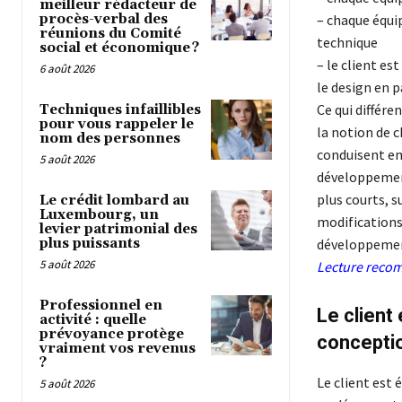
meilleur rédacteur de
procès-verbal des
– chaque équi
réunions du Comité
technique
social et économique ?
– le client es
6 août 2026
le design en p
Ce qui différe
Techniques infaillibles
pour vous rappeler le
la notion de c
nom des personnes
conduisent en 
5 août 2026
développements
plus courts, 
Le crédit lombard au
Luxembourg, un
modifications 
levier patrimonial des
plus puissants
développement
5 août 2026
Lecture reco
Professionnel en
Le client
activité : quelle
prévoyance protège
concepti
vraiment vos revenus
?
Le client est 
5 août 2026