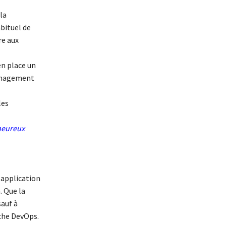
la
bituel de
re aux
en place un
management
les
 heureux
e application
. Que la
auf à
rche DevOps.