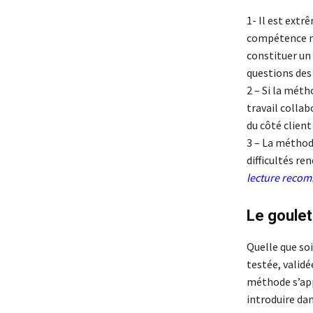
1- Il est extr
compétence mé
constituer un 
questions des
2 – Si la mét
travail colla
du côté client
3 – La méthode
difficultés re
lecture reco
Le goulet
Quelle que soi
testée, validé
méthode s’ap
introduire da