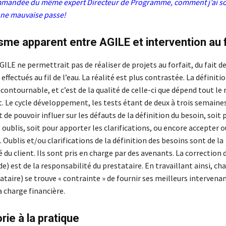
mmandée du même expert
Directeur de Programme, comment j’ai so
une mauvaise passe!
me apparent entre AGILE et intervention au f
LE ne permettrait pas de réaliser de projets au forfait, du fait d
fectués au fil de l’eau. La réalité est plus contrastée. La définiti
ontournable, et c’est de la qualité de celle-ci que dépend tout le 
t. Le cycle développement, les tests étant de deux à trois semaines,
nt de pouvoir influer sur les défauts de la définition du besoin, soit 
oublis, soit pour apporter les clarifications, ou encore accepter o
ublis et/ou clarifications de la définition des besoins sont de la
 du client. Ils sont pris en charge par des avenants. La correction 
de) est de la responsabilité du prestataire. En travaillant ainsi, ch
tataire) se trouve « contrainte » de fournir ses meilleurs intervena
a charge financière.
rie à la pratique