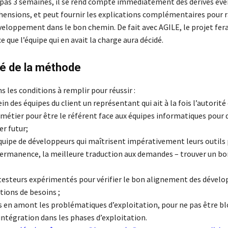
pas 3 semaines, il se rend compte immédiatement des dérives éve
ensions, et peut fournir les explications complémentaires pour
veloppement dans le bon chemin. De fait avec AGILE, le projet fera
 que l’équipe qui en avait la charge aura décidé.
ité de la méthode
ns les conditions à remplir pour réussir :
ein des équipes du client un représentant qui ait à la fois l’autorité 
étier pour être le référent face aux équipes informatiques pour d
r futur;
équipe de développeurs qui maîtrisent impérativement leurs outils
ermanence, la meilleure traduction aux demandes – trouver un bo
 testeurs expérimentés pour vérifier le bon alignement des déve
itions de besoins ;
ès en amont les problématiques d’exploitation, pour ne pas être b
ntégration dans les phases d’exploitation.