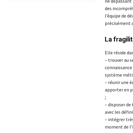
ne dépassant 
des incompréh
l’équipe de dé
précisément ce
La fragil
Elle réside da
– trouver au s
connaissance m
système métie
– réunir une 
apporter en p
;
– disposer de
avec les défin
– intégrer tr
moment de l’i