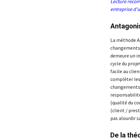
Lecture reco
entreprise d’
Antagonis
La méthode AGI
changements ef
demeure un inc
cycle du proje
facile au clie
compléter les 
changements. O
responsabilité
(qualité du co
(client / pres
pas alourdir s
De la théo