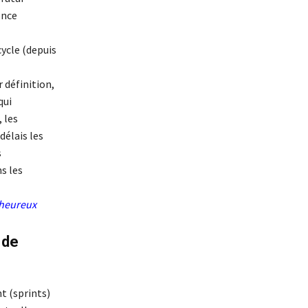
ence
cycle (depuis
 définition,
qui
, les
délais les
s
s les
e heureux
 de
t (sprints)