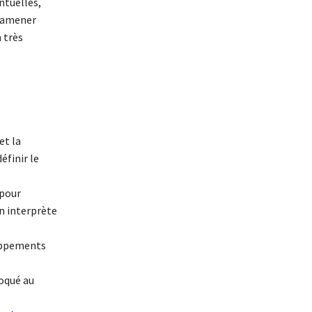
ntuelles,
 ramener
 très
et la
éfinir le
 pour
n interprète
loppements
loqué au