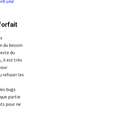
rti une
orfait
es
on du besoin
reste du
 il est très
pour
u refuser les
des bugs
aque partie
nts pour ne