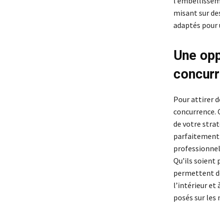
l’embellisseme
misant sur de
adaptés pour u
Une opp
concur
Pour attirer d
concurrence. C
de votre stra
parfaitement 
professionnels
Qu’ils soient 
permettent de
l’intérieur et
posés sur les 