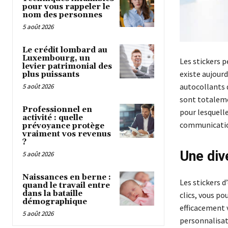
pour vous rappeler le
nom des personnes
5 août 2026
Le crédit lombard au
Luxembourg, un
Les stickers p
levier patrimonial des
existe aujourd
plus puissants
autocollants d
5 août 2026
sont totaleme
Professionnel en
pour lesquell
activité : quelle
communicati
prévoyance protège
vraiment vos revenus
?
Une div
5 août 2026
Naissances en berne :
Les stickers 
quand le travail entre
dans la bataille
clics, vous po
démographique
efficacement 
5 août 2026
personnalisati