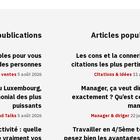
publications
Articles popu
ibles pour vous
Les cons et la conneri
 des personnes
citations les plus pert
 ventes
5 août 2026
Citations & idées
11 
au Luxembourg,
Manager, ça veut di
monial des plus
exactement ? Qu’est c
puissants
man
d Talks
5 août 2026
Manager & diriger
22 ju
tivité : quelle
Travailler en 4/5ème 
 vraiment vos
pesez bien les avantages