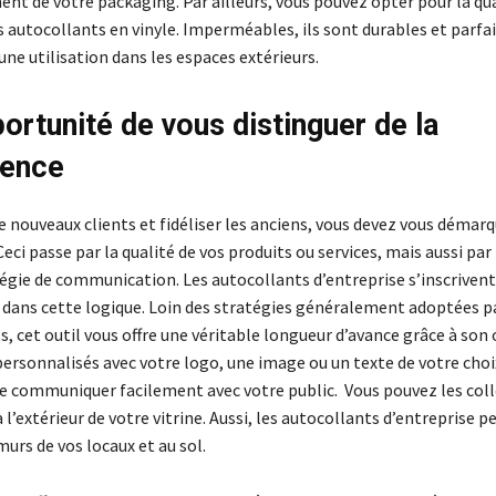
nt de votre packaging. Par ailleurs, vous pouvez opter pour la qu
s autocollants en vinyle. Imperméables, ils sont durables et parf
ne utilisation dans les espaces extérieurs.
ortunité de vous distinguer de la
rence
e nouveaux clients et fidéliser les anciens, vous devez vous démarq
eci passe par la qualité de vos produits ou services, mais aussi par 
tégie de communication. Les autocollants d’entreprise s’inscrivent
dans cette logique. Loin des stratégies généralement adoptées pa
, cet outil vous offre une véritable longueur d’avance grâce à son o
personnalisés avec votre logo, une image ou un texte de votre choix
 communiquer facilement avec votre public. Vous pouvez les coll
 à l’extérieur de votre vitrine. Aussi, les autocollants d’entreprise 
murs de vos locaux et au sol.