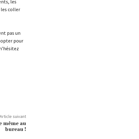
ents, les
les coller
tent pas un
 opter pour
 n’hésitez
Article suivant
ise même au
bureau !