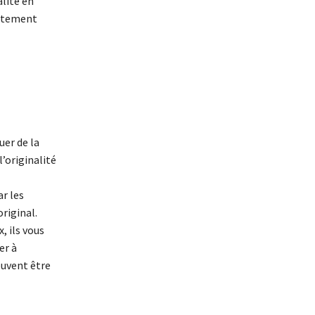
alité en
aitement
uer de la
l’originalité
r les
riginal.
, ils vous
er à
peuvent être