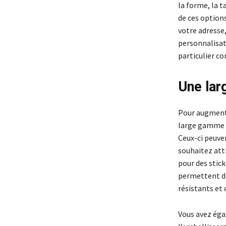
la forme, la ta
de ces options
votre adresse,
personnalisat
particulier co
Une lar
Pour augmenter
large gamme d
Ceux-ci peuven
souhaitez atti
pour des sticke
permettent de
résistants et 
Vous avez égal