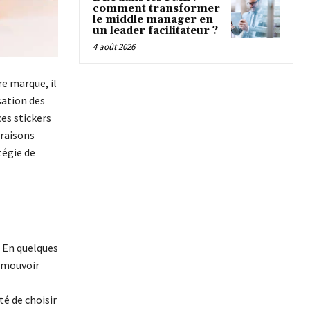
comment transformer
le middle manager en
un leader facilitateur ?
4 août 2026
re marque, il
sation des
ces stickers
 raisons
tégie de
. En quelques
romouvoir
té de choisir