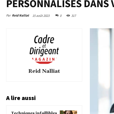
PERSONNALISÉS DANS 
Par
Reid Nalliat
15 août 2023
0
317
Reid Nalliat
A lire aussi
Techniques infaillibles