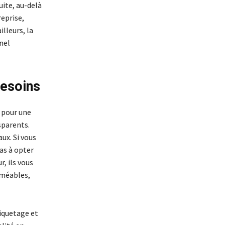
uite, au-delà
reprise,
illeurs, la
nel
besoins
r pour une
sparents.
ux. Si vous
pas à opter
r, ils vous
rméables,
tiquetage et