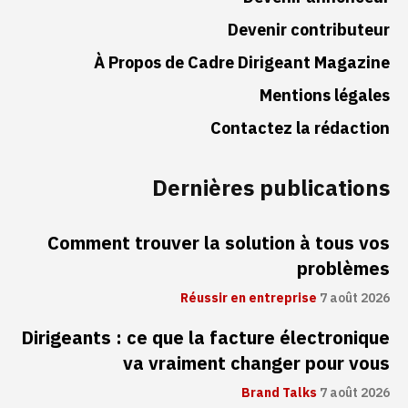
Devenir contributeur
À Propos de Cadre Dirigeant Magazine
Mentions légales
Contactez la rédaction
Dernières publications
Comment trouver la solution à tous vos
problèmes
Réussir en entreprise
7 août 2026
Dirigeants : ce que la facture électronique
va vraiment changer pour vous
Brand Talks
7 août 2026