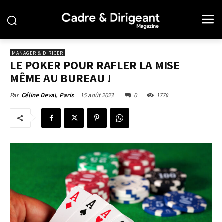
MANAGER & DIRIGER
LE POKER POUR RAFLER LA MISE
MÊME AU BUREAU !
15 août 2023
0
1770
Par
Céline Deval, Paris