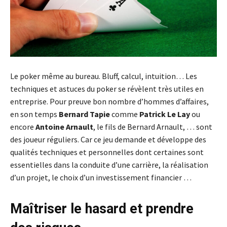
Le poker même au bureau. Bluff, calcul, intuition… Les
techniques et astuces du poker se révèlent très utiles en
entreprise. Pour preuve bon nombre d’hommes d’affaires,
en son temps
Bernard Tapie
comme
Patrick Le Lay
ou
encore
Antoine Arnault
, le fils de Bernard Arnault, … sont
des joueur réguliers. Car ce jeu demande et développe des
qualités techniques et personnelles dont certaines sont
essentielles dans la conduite d’une carrière, la réalisation
d’un projet, le choix d’un investissement financier …
Maîtriser le hasard et prendre