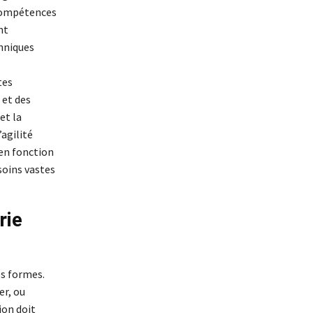
 compétences
nt
hniques
tes
et des
et la
’agilité
 en fonction
soins vastes
rie
s formes.
er, ou
ion doit