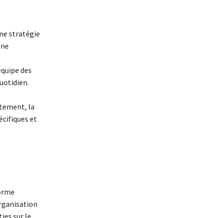
e
une stratégie
une
équipe des
uotidien.
utement, la
écifiques et
forme
organisation
ies sur le