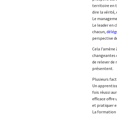
territoire en 
dire la vérité
Le management
Le leader en c
chacun,
délég
perspective d
Cela l’amène à
changeantes d
de relever de 
présentent.
Plusieurs fac
Un apprentiss
fois réussi au
efficace offre
et pratiquer 
La formation