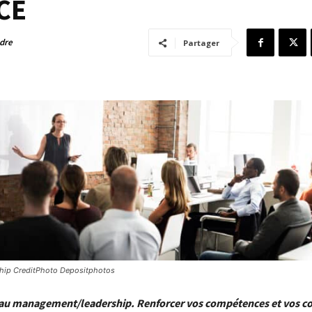
CE
adre
Partager
hip CreditPhoto Depositphotos
 au management/leadership. Renforcer vos compétences et vos c