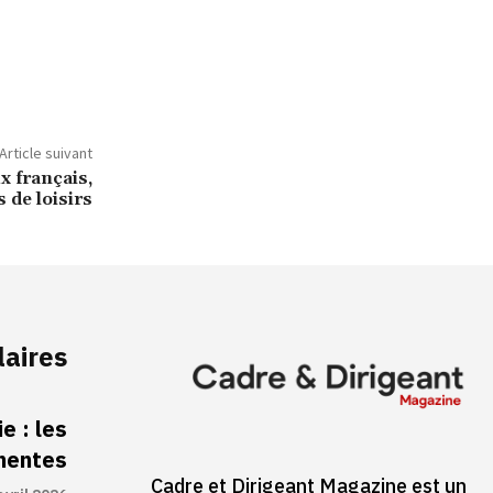
Article suivant
 français,
 de loisirs
laires
e : les
inentes
Cadre et Dirigeant Magazine est un