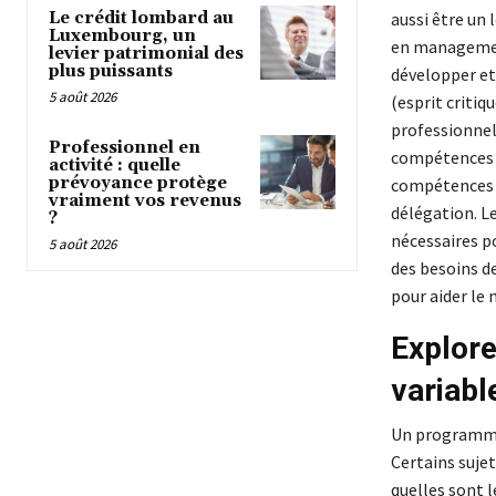
Le crédit lombard au
aussi être un
Luxembourg, un
en management
levier patrimonial des
plus puissants
développer e
5 août 2026
(esprit criti
professionnell
Professionnel en
compétences 
activité : quelle
prévoyance protège
compétences e
vraiment vos revenus
délégation. Le
?
nécessaires p
5 août 2026
des besoins d
pour aider le 
Explor
variabl
Un programme
Certains suje
quelles sont 