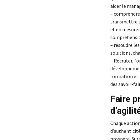
aider le manag
– comprendre 
transmettre à 
et en mesurer 
compréhension
– résoudre les
solutions, cha
– Recruter, fo
développement
formation et l
des savoir-fa
Faire p
d’agilit
Chaque action
d’authenticité
prospère. Surt