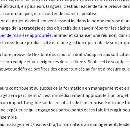
télétravail, en plusieurs langues, c’est au leader de faire preuve de
, de communiquer, et d’écouter de manière positive.
 de projet devient souvent essentiel dans la bonne marche d’une
harge de la stratégie et des objectifs doit savoir répartir les tâche
uer de manière appropriée
, animer et canaliser une réunion, dans 
e la meilleure productivité et d’une gestion optimale de son prop
 faire preuve de flexibilité surtout s’il doit s’adapter aux sollicita
e son équipe et aux exigences de ses clients. Seule cette soupless
nouveaux défis et profites des opportunités au fur et à mesure qu’e
teurs contribuent au succès de la formation en management et en 
age sera pertinent s’il est immédiatement applicable à un projet 
ra un impact tangible sur les résultats de l’entreprise. Enfin une 
 une expérience qui engage ses participants et les fait interagir po
ensemble.
 au management/leadership/La formation au management/leade