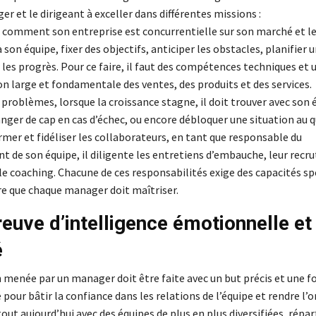
er et le dirigeant à exceller dans différentes missions :
comment son entreprise est concurrentielle sur son marché et l
son équipe, fixer des objectifs, anticiper les obstacles, planifier 
les progrès. Pour ce faire, il faut des compétences techniques et 
 large et fondamentale des ventes, des produits et des services.
 problèmes, lorsque la croissance stagne, il doit trouver avec son 
nger de cap en cas d’échec, ou encore débloquer une situation au q
rmer et fidéliser les collaborateurs, en tant que responsable du
 de son équipe, il diligente les entretiens d’embauche, leur recr
e coaching. Chacune de ces responsabilités exige des capacités sp
ire que chaque manager doit maîtriser.
reuve d’intelligence émotionnelle et
é
 menée par un manager doit être faite avec un but précis et une 
 pour bâtir la confiance dans les relations de l’équipe et rendre l’
out aujourd’hui avec des équipes de plus en plus diversifiées, répart