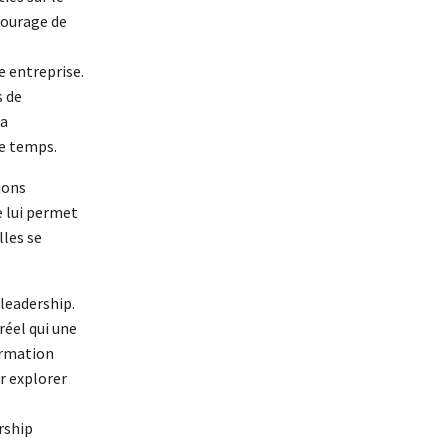
 courage de
 entreprise.
s de
la
re temps.
tions
e lui permet
lles se
leadership.
réel qui une
formation
ur explorer
rship