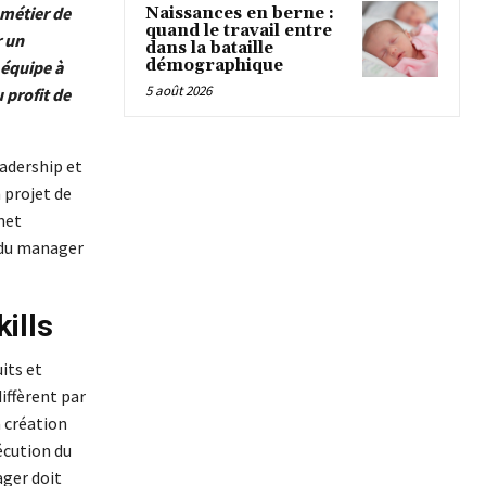
 métier de
Naissances en berne :
quand le travail entre
r un
dans la bataille
démographique
 équipe à
5 août 2026
 profit de
adership et
 projet de
met
s du manager
ills
its et
diffèrent par
 création
écution du
ager doit