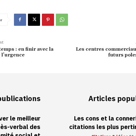
er
nt
emps : en finir avec la
Les centres commerciaux
e l’urgence
futurs poles
publications
Articles popu
er le meilleur
Les cons et la conneri
cès-verbal des
citations les plus pert
mité social et