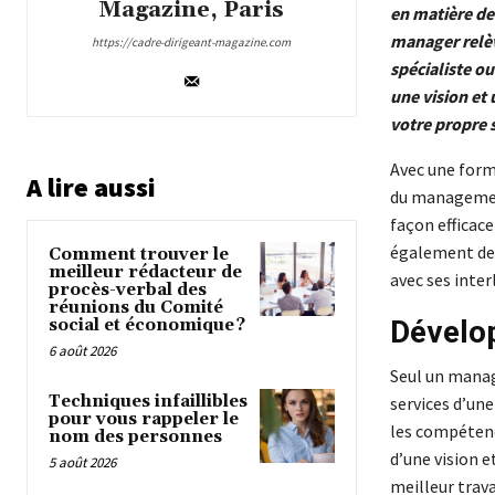
Magazine, Paris
en matière de
manager relèv
https://cadre-dirigeant-magazine.com
spécialiste ou
une vision et 
votre propre
Avec une form
A lire aussi
du management
façon efficace
également de d
Comment trouver le
meilleur rédacteur de
avec ses inter
procès-verbal des
réunions du Comité
Dévelop
social et économique ?
6 août 2026
Seul un manag
Techniques infaillibles
services d’une
pour vous rappeler le
les compétenc
nom des personnes
d’une vision 
5 août 2026
meilleur trav