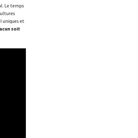
al. Le temps
cultures
l uniques et
hacun soit