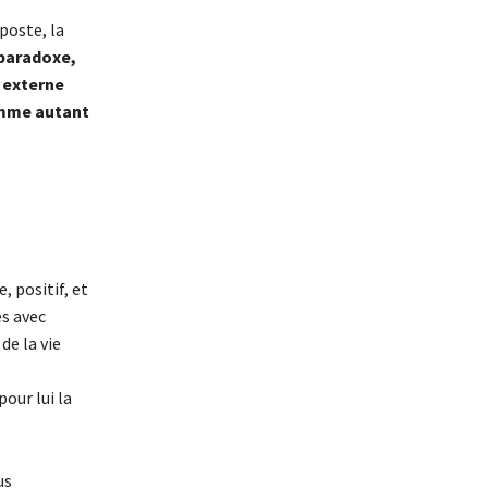
poste, la
paradoxe,
 externe
omme autant
, positif, et
és avec
de la vie
our lui la
us