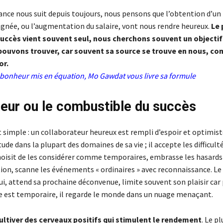
yance nous suit depuis toujours, nous pensons que l’obtention d’un 
née, ou l’augmentation du salaire, vont nous rendre heureux.
Le 
 succès vient souvent seul, nous cherchons souvent un objectif
pouvons trouver, car souvent sa source se trouve en nous, c
or.
 bonheur mis en équation, Mo Gawdat vous livre sa formule
eur ou le combustible du succès
 simple : un collaborateur heureux est rempli d’espoir et optimiste
tude dans la plupart des domaines de sa vie ; il accepte les difficult
hoisit de les considérer comme temporaires, embrasse les hasards 
tion, scanne les événements « ordinaires » avec reconnaissance. Le
i, attend sa prochaine déconvenue, limite souvent son plaisir car p
 est temporaire, il regarde le monde dans un nuage menaçant.
ultiver des cerveaux positifs qui stimulent le rendement
. Le pl