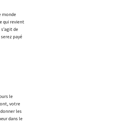
le monde
e qui revient
 s’agit de
s serez payé
ours le
font, votre
r donner les
heur dans le