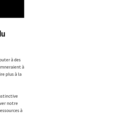
du
puter à des
damneraient à
re plus à la
nstinctive
ver notre
ressources à