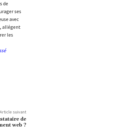
s de
urager ses
euse avec
, allégent
rer les
ssé
Article suivant
tataire de
ment web ?