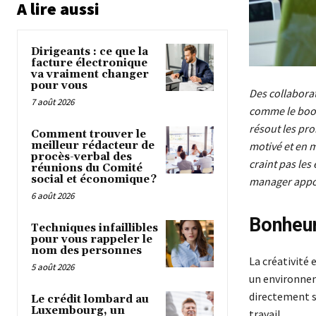
A lire aussi
Dirigeants : ce que la
facture électronique
va vraiment changer
pour vous
Des collaborat
7 août 2026
comme le boost
résout les pro
Comment trouver le
meilleur rédacteur de
motivé et en m
procès-verbal des
craint pas les
réunions du Comité
social et économique ?
manager appor
6 août 2026
Bonheur
Techniques infaillibles
pour vous rappeler le
nom des personnes
La créativité 
5 août 2026
un environnem
directement su
Le crédit lombard au
Luxembourg, un
travail.