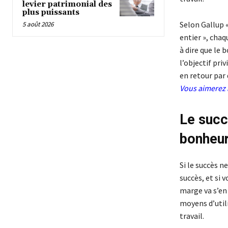
levier patrimonial des
plus puissants
Selon Gallup 
5 août 2026
entier », chaq
à dire que le 
l’objectif pri
en retour par 
Vous aimerez 
Le succ
bonheu
Si le succès 
succès, et si 
marge va s’en 
moyens d’utili
travail.