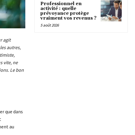
Professionnel en
activité : quelle
prévoyance protège
vraiment vos revenus ?
5 août 2026
r agit
les autres,
timiste,
s vite, ne
sions. Le bon
rer que dans
t
ment au