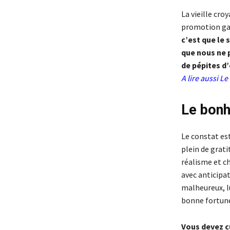
La vieille cro
promotion gag
c’est que le
que nous ne 
de pépites d’
A lire aussi
Le
Le bonh
Le constat est
plein de grati
réalisme et c
avec anticipa
malheureux, lu
bonne fortune
Vous devez c