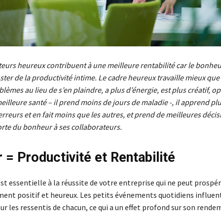
eurs heureux contribuent à une meilleure rentabilité car le bonheu
er de la productivité intime. Le cadre heureux travaille mieux que 
blèmes au lieu de s’en plaindre, a plus d’énergie, est plus créatif, op
eilleure santé – il prend moins de jours de maladie -, il apprend plu
 erreurs et en fait moins que les autres, et prend de meilleures déci
te du bonheur à ses collaborateurs.
 = Productivité et Rentabilité
est essentielle à la réussite de votre entreprise qui ne peut prospé
ent positif et heureux. Les petits événements quotidiens influen
r les ressentis de chacun, ce qui a un effet profond sur son rende