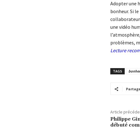
Adopter une ha
bonheur. Si le
collaborateur
une vidéo hum
l’atmosphère, 
problèmes, ma
Lecture reco
TAGS
bonheur
Partag
Article précéde
Philippe Gin
débuté com