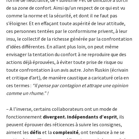
forme de neutralité, de « suivisme » et de difficulté à sortir
de sa zone de confort. Ainsi qu’un respect de ce qui est vu
comme la norme et la sécurité, et dont il ne faut pas
s’éloigner. Et en effaçant toute aspérité de leur attitude,
ces personnes tentées par le conformisme privent, à leur
insu, le collectif de la richesse générée par la confrontation
d’idées différentes. En allant plus loin, on peut même
envisager la tentation du confort à ne reproduire que des
actions déjà éprouvées, à éviter toute prise de risque ou
toute confrontation à un avis autre. John Ruskin (écrivain
et critique d’art), de manière caustique a caricaturé cela en
ces termes :
“Il pense par contagion et attrape une opinion
comme un rhume.” !
– A l’inverse, certains collaborateurs ont un mode de
fonctionnement
divergent. Indépendants d’esprit
, ils
peuvent éprouver des réticences à suivre les consignes,
aiment les
défis
et la
complexité
, ont tendance à ne se