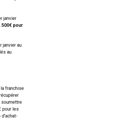
r janvier
 500€ pour
 janvier au
lés au
la franchise
 récupérer
e soumettre
€ pour les
 d’achat-