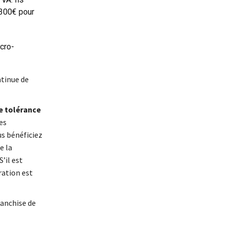
 300€ pour
cro-
ntinue de
de tolérance
es
us bénéficiez
e la
S’il est
ration est
ranchise de