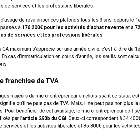
ns de services et les professions libérales.
d’usage de revaloriser ces plafonds tous les 3 ans, depuis le 1e
t passés à
176 200€ pour les activités d’achat revente
et à
72
ons de services et les professions libérales
.
 CA maximum s’apprécie sur une année civile, c’est-à-dire du 1er
En cas d’immatriculation en cours d’année, les seuils sont calcu
ris.
de franchise de TVA
ges majeurs du micro-entrepreneur en choisissant ce statut est 
ignifie qu’il ne paie pas de TVA. Mais, il ne peut pas non plus la
s. Pour bénéficier de cet avantage, le micro-entrepreneur doit s
ixés par l’
article 293b du CGI
. Ceux-ci correspondent à 34 400
 services et les activités libérales et 85 800€ pour les activités