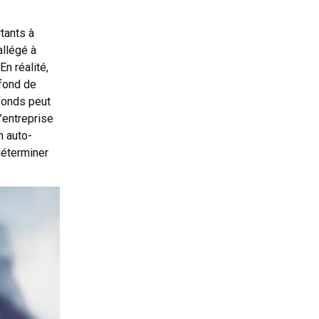
tants à
allégé à
En réalité,
afond de
afonds peut
’entreprise
 auto-
déterminer