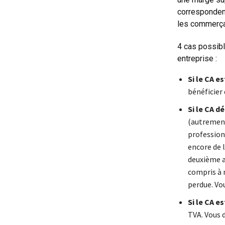
correspondent
les commerça
4 cas possibl
entreprise :
Si le CA e
bénéficier 
Si le CA d
(autrement 
profession
encore de 
deuxième an
compris à n
perdue. Vou
Si le CA e
TVA. Vous 