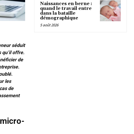
Naissances en berne :
quand le travail entre
dans la bataille
démographique
5 août 2026
eneur séduit
qu’il offre.
énéficier de
ntreprise.
oublé.
ur les
 cas de
passement
 micro-