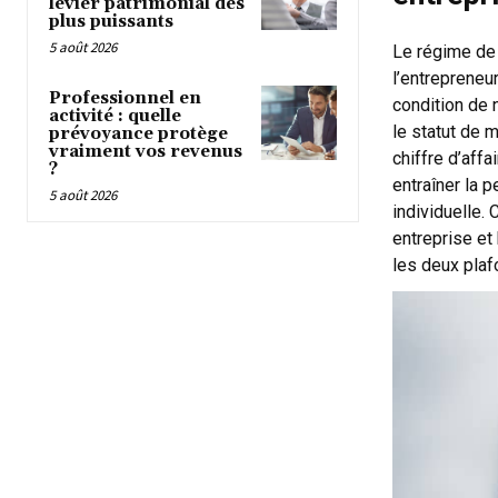
levier patrimonial des
plus puissants
5 août 2026
Le régime de 
l’entrepreneur
Professionnel en
condition de n
activité : quelle
le statut de 
prévoyance protège
vraiment vos revenus
chiffre d’aff
?
entraîner la 
5 août 2026
individuelle. 
entreprise
et 
les deux plaf