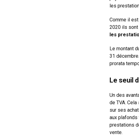
les prestatio
Comme il est 
2020 ils son
les prestati
Le montant du
31 décembre. 
prorata tempo
Le seuil 
Un des avanta
de TVA. Cela s
sur ses achat
aux plafonds f
prestations de
vente.