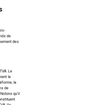
s
cro-
onds de
ssement des
 TVA. Le
ment la
réforme, la
ns de
 Notons qu’il
onstituent
VA. Ils