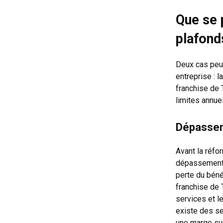
Que se 
plafond
Deux cas peu
entreprise : 
franchise de 
limites annuel
Dépassem
Avant la réfor
dépassement d
perte du bénéf
franchise de 
services et le
existe des se
une marge sup