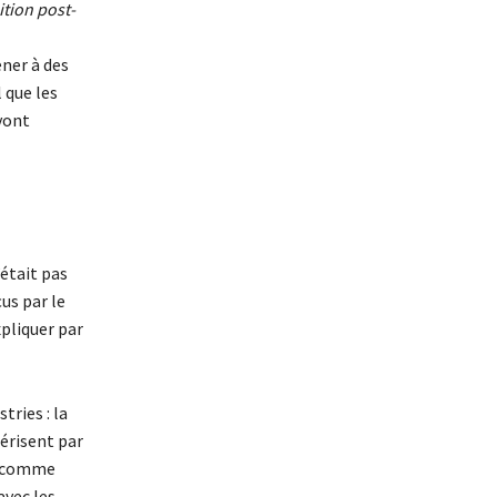
ition post-
ener à des
 que les
 vont
’était pas
us par le
xpliquer par
ries : la
térisent par
es comme
avec les