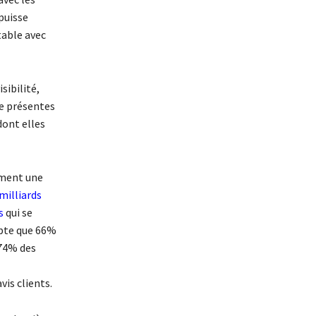
puisse
table avec
sibilité,
re présentes
dont elles
ement une
 milliards
s
qui se
mpte que 66%
74% des
is clients.