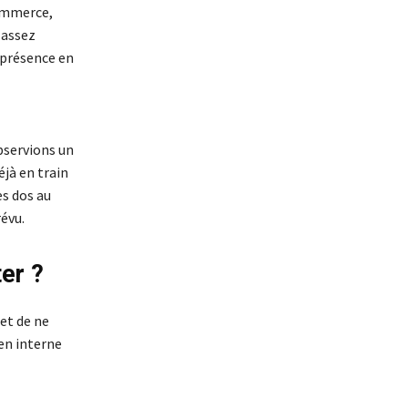
commerce,
 assez
r présence en
bservions un
jà en train
es dos au
évu.
ter ?
et de ne
en interne