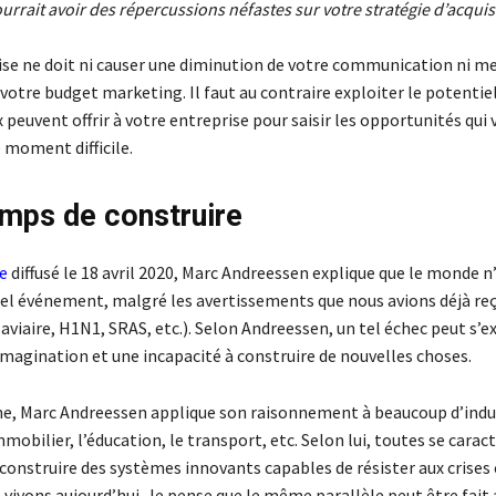
pourrait avoir des répercussions néfastes sur votre stratégie d’acquis
rise ne doit ni causer une diminution de votre communication ni m
votre budget marketing. Il faut au contraire exploiter le potentiel
x peuvent offrir à votre entreprise pour saisir les opportunités qui
 moment difficile.
temps de construire
e
diffusé le 18 avril 2020, Marc Andreessen explique que le monde n
tel événement, malgré les avertissements que nous avions déjà reç
aviaire, H1N1, SRAS, etc.). Selon Andreessen, un tel échec peut s’e
magination et une incapacité à construire de nouvelles choses.
ne, Marc Andreessen applique son raisonnement à beaucoup d’indust
mobilier, l’éducation, le transport, etc. Selon lui, toutes se carac
à construire des systèmes innovants capables de résister aux cris
 vivons aujourd’hui. Je pense que le même parallèle peut être fait 