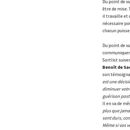
Du point de v
être de mise. 
il travaille e
nécessaire po
chacun puisse 
Du point de v
communiquer. E
Sortlist suive
Benoît de Sa
son témoigna
est une décis
diminuer votre
guérison post-
Il en va de m
plus que jamai
sont durs, con
Même si vos v