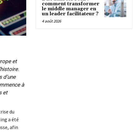
comment transformer
le middle manager en
un leader facilitateur ?
4 août 2026
urope et
histoire.
s d’une
commence à
s et
crise du
ing a été
sse, afin