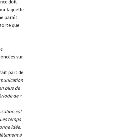
nce doit
our laquelle
me paraît
sorte que
de
rencées sur
ait part de
mmunication
en plus de
ériode de «
cation est
 Les temps
bonne idée.
lètement à