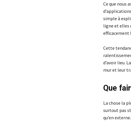
Ce que nous av
d’applications
simple à expli
ligne et elles
efficacement l
Cette tendanc
ralentissemen
d’avoir lieu. L
mur et leur t
Que fai
La chose la p
surtout pas s
qu’en externe.