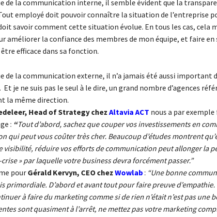
ue de la communication interne, il semble évident que la transpare
Tout employé doit pouvoir connaître la situation de l’entreprise p
t doit savoir comment cette situation évolue. En tous les cas, cela 
ur améliorer la confiance des membres de mon équipe, et faire en 
être efficace dans sa fonction.
ue de la communication externe, il n’a jamais été aussi important 
t je ne suis pas le seul à le dire, un grand nombre d’agences réfé
nt la même direction.
edeleer, Head of Strategy chez
Altavia ACT
nous a par exemple f
ge :
“
Tout d’abord, sachez que couper vos investissements en co
ion qui peut vous coûter très cher. Beaucoup d’études montrent qu’
 visibilité, réduire vos efforts de communication peut allonger la p
crise » par laquelle votre business devra forcément passer.”
ême pour
Gérald Kervyn, CEO chez
Wowlab
:
“Une bonne communi
s primordiale. D’abord et avant tout pour faire preuve d’empathie.
tinuer à faire du marketing comme si de rien n’était n’est pas une 
entes sont quasiment à l’arrêt, ne mettez pas votre marketing comp