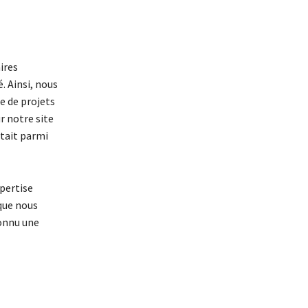
ires
 Ainsi, nous
e de projets
r notre site
tait parmi
xpertise
que nous
connu une