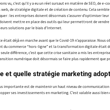
ons vu, c’est qu’il y a eu un réel sursaut en matière de SEO, de e-
 web, de stratégie digitale et de création de contenu. Cela semble
quer : les entreprises doivent désormais s’assurer d’optimiser leu
 doivent mettre en place des outils qui leur permettront de vendre
eurs solutions par le biais d’Internet.
e était déjà en marche avant que le Covid-19 n’apparaisse. Nous o
t du commerce “hors-ligne” et la transformation digitale était dé
a seule différence, c’est que cette crise sanitaire a mis les entrepris
ransition numérique doit désormais se faire plus rapidement que pr
re et quelle stratégie marketing adop
lus importante est de maintenir un haut niveau de communication 
topper ses investissements en marketing. C’est valable aussi bien 