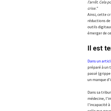
l’arrêt. Cela 
crise.”
Ainsi, cette c
réductions de 
outils digitau
émerger de ce
Il est 
Dans un articl
préparé à un 
passé (grippe 
un manque d’i
Dans sa tribu
médecine, l’im
l’incapacité 
celle que nous