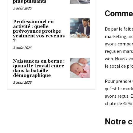
plus puissants
5 août 2026
Commen
Professionnel en
activité : quelle
De par le fait
prévoyance protège
vraiment vos revenus
marketing, no
?
avons comparé
5 août 2026
reçus en mars 
web. Nous avo
Naissances en berne :
le total de pr
quand le travail entre
dans la bataille
démographique
Pour prendre u
5 août 2026
qu’est le mar
avons reçus. 
chute de 45% 
Notre c