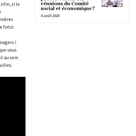
fin, si le
réunions du Comité
social et économique ?
e
6 août 2026
emières
 futur.
nagers !
 que vous
l au sein
uilles.