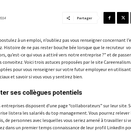
2014
Partager
postulez à un emploi, n’oubliez pas vous renseigner concernant l’
z. Histoire de ne pas rester bouche bée lorsque que le recruteur v
rs, qu’est-ce qui vous a attiré vers notre entreprise ?” et de passer
s convoitez. Voici trois astuces proposées par le site Careerealis
ptées pour vous renseigner sur votre futur employeur en utilisant
ciaux et savoir si vous vous y sentirez bien.
ter ses collègues potentiels
 entreprises disposent d’une page “collaborateurs” sur leur site. S
prise listera les salariés du top management. Vous pourrez relever
s, de personnes avec lesquelles vous seriez amené à travailler si 
nez dans un premier temps connaissance de leur profil LinkedIn pou