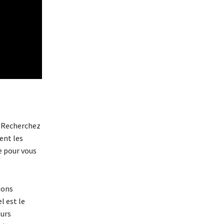
. Recherchez
ent les
e pour vous
ions
l est le
eurs