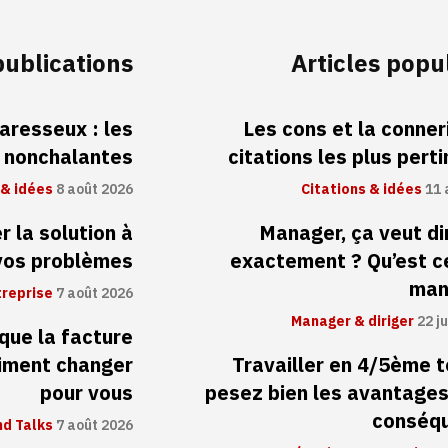
publications
Articles popu
aresseux : les
Les cons et la conneri
s nonchalantes
citations les plus pert
 & idées
8 août 2026
Citations & idées
11 
 la solution à
Manager, ça veut di
vos problèmes
exactement ? Qu’est c
man
treprise
7 août 2026
Manager & diriger
22 ju
 que la facture
aiment changer
Travailler en 4/5ème 
pour vous
pesez bien les avantages
conséq
d Talks
7 août 2026