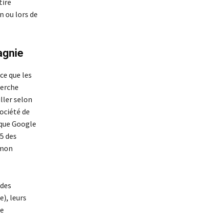
tire
n ou lors de
agnie
ce que les
herche
ller selon
société de
 que Google
 5 des
tmon
 des
e), leurs
de