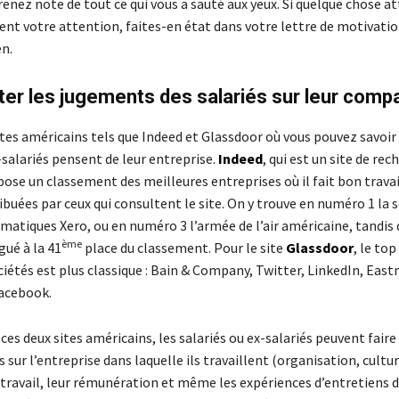
renez note de tout ce qui vous a sauté aux yeux. Si quelque chose at
ent votre attention, faites-en état dans votre lettre de motivatio
en.
ter les jugements des salariés sur leur comp
sites américains tels que Indeed et Glassdoor où vous pouvez savoir 
-salariés pensent de leur entreprise.
Indeed
, qui est un site de rec
ose un classement des meilleures entreprises où il fait bon travai
ibuées par ceux qui consultent le site. On y trouve en numéro 1 la 
rmatiques Xero, ou en numéro 3 l’armée de l’air américaine, tandis
ème
gué à la 41
place du classement. Pour le site
Glassdoor
, le top
ciétés est plus classique : Bain & Company, Twitter, LinkedIn, Eas
acebook.
e ces deux sites américains, les salariés ou ex-salariés peuvent faire
ur l’entreprise dans laquelle ils travaillent (organisation, cultur
 travail, leur rémunération et même les expériences d’entretiens 