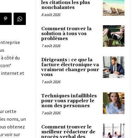
les citations les plus
nonchalantes
8 août 2026
Comment trouver la
solution à tous vos
problèmes
entreprise
7 août 2026
ous
 à côté du
Dirigeants : ce que la
facture électronique va
m.com*
vraiment changer pour
 internet et
vous
7 août 2026
Techniques infaillibles
pour vous rappeler le
nom des personnes
ur cette
7 août 2026
 les noms, un
vous obtenez
Comment trouver le
meilleur rédacteur de
r voir sur
procès-verbal des