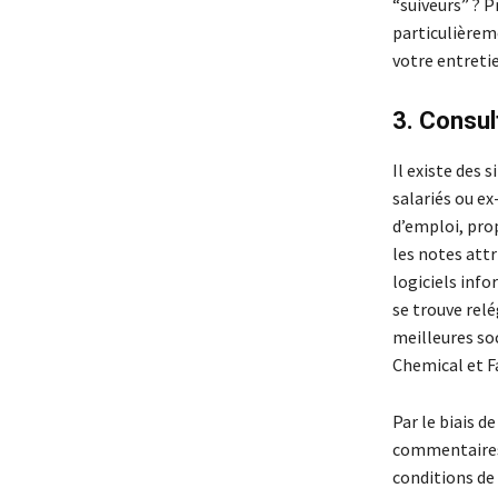
“suiveurs” ? P
particulièrem
votre entreti
3. Consul
Il existe des 
salariés ou ex
d’emploi, prop
les notes attr
logiciels info
se trouve relé
meilleures so
Chemical et F
Par le biais d
commentaires s
conditions de