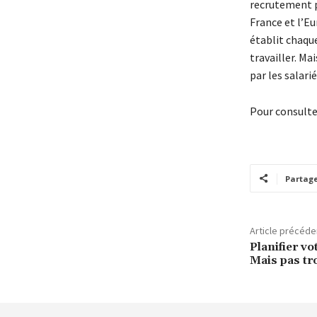
recrutement pa
France et l’Eu
établit chaqu
travailler. Ma
par les salar
Pour consulter
Partag
Article précéde
Planifier vot
Mais pas tro