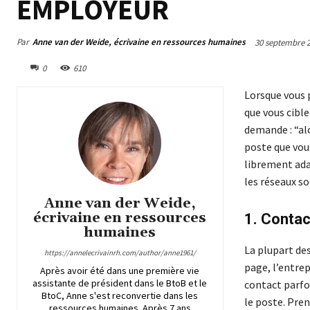
EMPLOYEUR
Par
Anne van der Weide, écrivaine en ressources humaines
30 septembre 
0
610
Lorsque vous 
que vous cible
demande : “alo
poste que vou
librement ada
les réseaux so
Anne van der Weide,
écrivaine en ressources
1. Contac
humaines
La plupart des
https://annelecrivainrh.com/author/anne1961/
page, l’entre
Après avoir été dans une première vie
assistante de président dans le BtoB et le
contact parfoi
BtoC, Anne s'est reconvertie dans les
le poste. Pre
ressources humaines. Après 7 ans