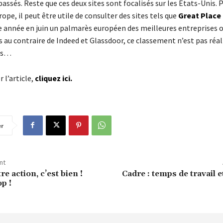
ssés. Reste que ces deux sites sont focalisés sur les Etats-Unis. P
rope, il peut être utile de consulter des sites tels que
Great Place
e année en juin un palmarès européen des meilleures entreprises où
is au contraire de Indeed et Glassdoor, ce classement n’est pas réal
iés…
 l’article,
cliquez ici
.
er
nt
re action, c’est bien !
Cadre : temps de travail e
p !