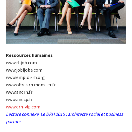
Ressources humaines
www.rhjob.com
www.jobijoba.com
www.emploi-rh.org
www.offres.rh.monster.fr
www.andrh.fr
www.andcp.fr
www.drh-vip.com
Lecture connexe
Le DRH 2015 : architecte social et business
partner