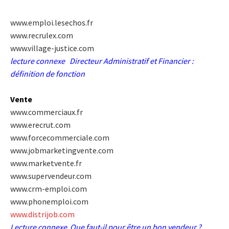
www.emploi.lesechos.fr
www.recrulex.com
www.village-justice.com
lecture connexe
Directeur Administratif et Financier :
définition de fonction
Vente
www.commerciaux.fr
www.erecrut.com
www.forcecommerciale.com
www.jobmarketingvente.com
www.marketvente.fr
www.supervendeur.com
www.crm-emploi.com
www.phonemploi.com
www.distrijob.com
Lecture connexe
Que faut-il pour être un bon vendeur ?