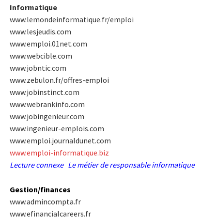
Informatique
www.lemondeinformatique.fr/emploi
www.lesjeudis.com
www.emploi.01net.com
www.webcible.com
www.jobntic.com
www.zebulon.fr/offres-emploi
www.jobinstinct.com
www.webrankinfo.com
www.jobingenieur.com
www.ingenieur-emplois.com
www.emploi.journaldunet.com
www.emploi-informatique.biz
Lecture connexe
Le métier de responsable informatique
Gestion/finances
www.admincompta.fr
www.efinancialcareers.fr