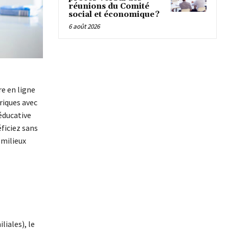
réunions du Comité
social et économique ?
6 août 2026
e en ligne
riques avec
éducative
éficiez sans
 milieux
iales), le