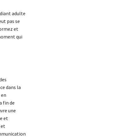
udiant adulte
eut pas se
formez et
 moment qui
des
nce dans la
 en
 fin de
vre une
e et
 et
ommunication