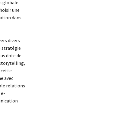
 globale.
choisir une
ation dans
ers divers
 stratégie
ous dote de
torytelling,
 cette
ne avec
ble relations
 e-
unication