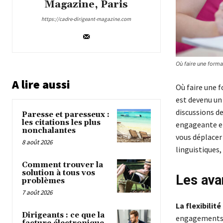
Magazine, Paris
https://cadre-dirigeant-magazine.com
Où faire une form
A lire aussi
Où faire une 
est devenu un 
discussions de
Paresse et paresseux :
les citations les plus
engageante et
nonchalantes
vous déplacer
8 août 2026
linguistiques,
Comment trouver la
solution à tous vos
Les ava
problèmes
7 août 2026
La flexibilit
Dirigeants : ce que la
engagements (