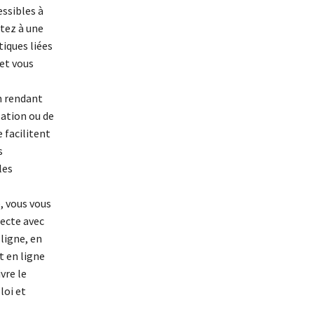
essibles à
stez à une
iques liées
 et vous
en rendant
sation ou de
 facilitent
s
les
, vous vous
ecte avec
ligne, en
t en ligne
vre le
loi et