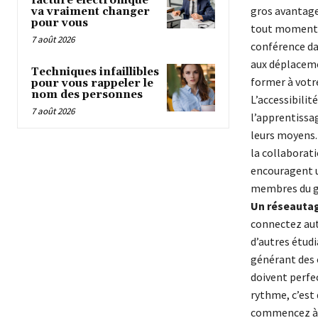
facture électronique
gros avantage
va vraiment changer
pour vous
tout moment de
7 août 2026
conférence dan
aux déplacemen
Techniques infaillibles
former à votr
pour vous rappeler le
nom des personnes
L’accessibilit
7 août 2026
l’apprentissa
leurs moyens.
la collaborati
encouragent 
membres du 
Un réseautag
connectez au
d’autres étud
générant des 
doivent perfe
rythme, c’est
commencez à p