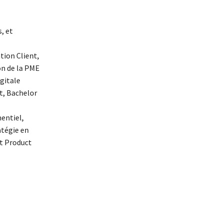
, et
tion Client,
n de la PME
gitale
t, Bachelor
entiel,
atégie en
t Product