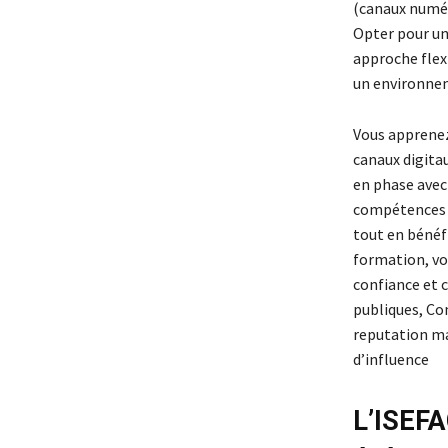
(canaux numér
Opter pour u
approche flex
un environne
Vous apprenez 
canaux digita
en phase avec
compétences p
tout en bénéfi
formation, vo
confiance et c
publiques, Co
reputation ma
d’influence
L’ISEFA