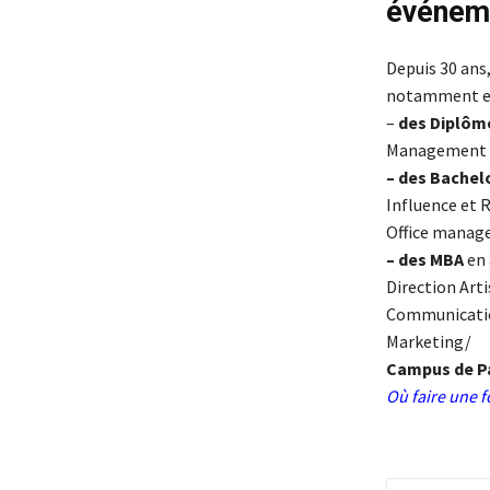
événeme
Depuis 30 ans, 
notamment en
–
des Diplôm
Management Co
– des Bachel
Influence et 
Office mana
– des MBA
en 
Direction Art
Communicatio
Marketing/
Campus de Pa
Où faire une 