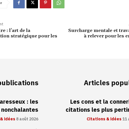
er
nt
re : l’art de la
Surcharge mentale et travai
on stratégique pour les
à relever pour les 
publications
Articles popu
aresseux : les
Les cons et la conneri
s nonchalantes
citations les plus pert
 & idées
8 août 2026
Citations & idées
11 