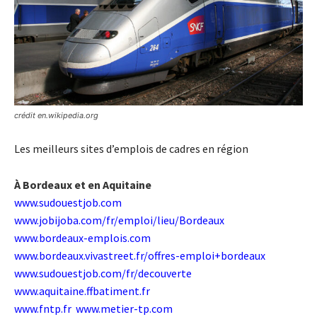
crédit en.wikipedia.org
Les meilleurs sites d’emplois de cadres en région
À Bordeaux et en Aquitaine
www.sudouestjob.com
www.jobijoba.com/fr/emploi/lieu/Bordeaux
www.bordeaux-emplois.com
www.bordeaux.vivastreet.fr/offres-emploi+bordeaux
www.sudouestjob.com/fr/decouverte
www.aquitaine.ffbatiment.fr
www.fntp.fr
www.metier-tp.com