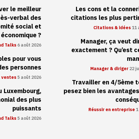
er le meilleur
Les cons et la conneri
cès-verbal des
citations les plus pert
mité social et
Citations & idées
11 
économique ?
Manager, ça veut di
d Talks
6 août 2026
exactement ? Qu’est c
ibles pour vous
man
 des personnes
Manager & diriger
22 ju
 ventes
5 août 2026
Travailler en 4/5ème 
au Luxembourg,
pesez bien les avantages
monial des plus
conséq
puissants
Réussir en entreprise
1
d Talks
5 août 2026