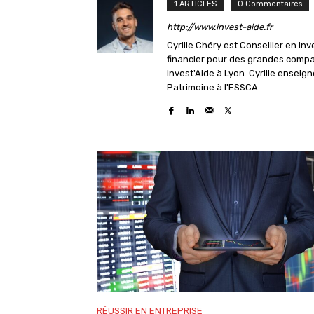
1 ARTICLES
0 Commentaires
http://www.invest-aide.fr
Cyrille Chéry est Conseiller en I
financier pour des grandes compag
Invest'Aide à Lyon. Cyrille ensei
Patrimoine à l'ESSCA
RÉUSSIR EN ENTREPRISE