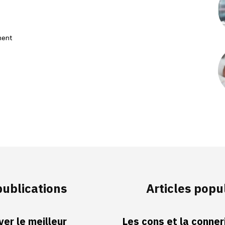
ment
publications
Articles popu
er le meilleur
Les cons et la conneri