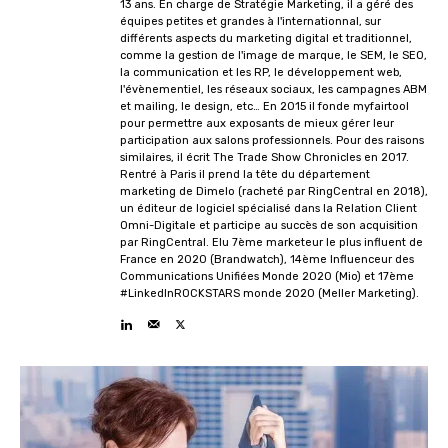
13 ans. En charge de Stratégie Marketing, il a géré des
équipes petites et grandes à l'internationnal, sur
différents aspects du marketing digital et traditionnel,
comme la gestion de l'image de marque, le SEM, le SEO,
la communication et les RP, le développement web,
l'évènementiel, les réseaux sociaux, les campagnes ABM
et mailing, le design, etc… En 2015 il fonde myfairtool
pour permettre aux exposants de mieux gérer leur
participation aux salons professionnels. Pour des raisons
similaires, il écrit The Trade Show Chronicles en 2017.
Rentré à Paris il prend la tête du département
marketing de Dimelo (racheté par RingCentral en 2018),
un éditeur de logiciel spécialisé dans la Relation Client
Omni-Digitale et participe au succès de son acquisition
par RingCentral. Elu 7ème marketeur le plus influent de
France en 2020 (Brandwatch), 14ème Influenceur des
Communications Unifiées Monde 2020 (Mio) et 17ème
#LinkedInROCKSTARS monde 2020 (Meller Marketing).