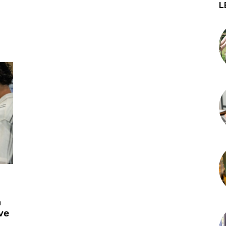
L
a
ve