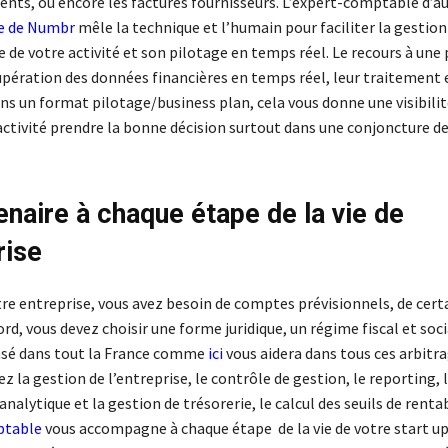
ents, ou encore les factures fournisseurs. L’expert-comptable d’au
te de Numbr
mêle la technique et l’humain pour faciliter la gestion
 de votre activité et son pilotage en temps réel. Le recours à un
cupération des données financières en temps réel, leur traitement 
ns un format pilotage/business plan, cela vous donne une visibilit
éactivité prendre la bonne décision surtout dans une conjoncture d
enaire à chaque étape de la vie de
rise
tre entreprise, vous avez besoin de comptes prévisionnels, de cert
rd, vous devez choisir une forme juridique, un régime fiscal et soci
sé dans tout la France comme
ici
vous aidera dans tous ces arbitra
z la gestion de l’entreprise, le contrôle de gestion, le reporting, 
nalytique et la gestion de trésorerie, le calcul des seuils de rent
ptable
vous accompagne à chaque étape de la vie de votre start up 