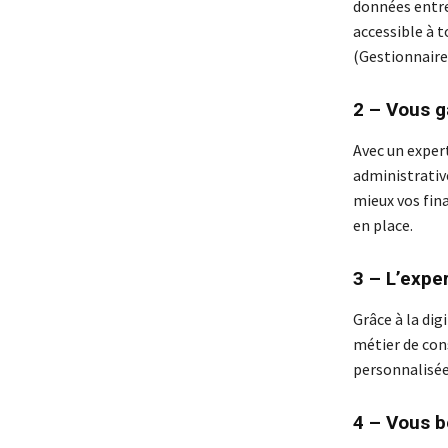
données entre
accessible à 
(Gestionnaire 
2 – Vous g
Avec un exper
administrative
mieux vos fin
en place.
3 – L’expe
Grâce à la di
métier de cons
personnalisée 
4 – Vous b