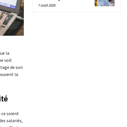
7 août 2026
ue la
ne voit
otage de son
souvent la
ité
 ce soient
des salariés,