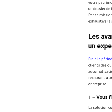
votre patrimoi
un dossier d
Par sa mission
exhaustive la 
Les ava
un expe
Finie la pério
clients des ou
automatisatio
recourant à u
entreprise
1 – Vous f
La solution co