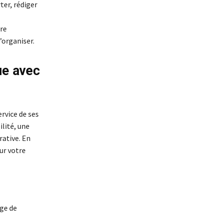
ter, rédiger
ère
’organiser.
ue avec
ervice de ses
ilité, une
ative. En
ur votre
age de