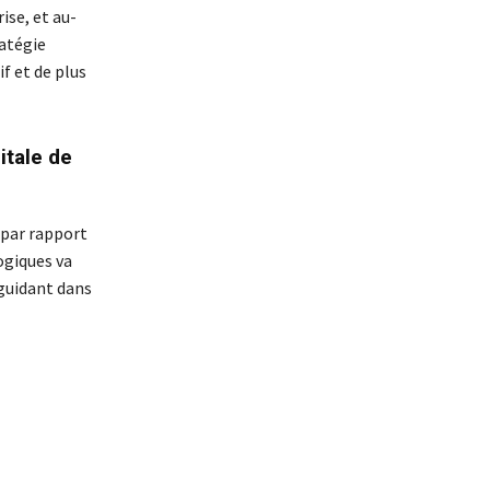
ise, et au-
ratégie
if et de plus
itale de
 par rapport
ogiques va
 guidant dans