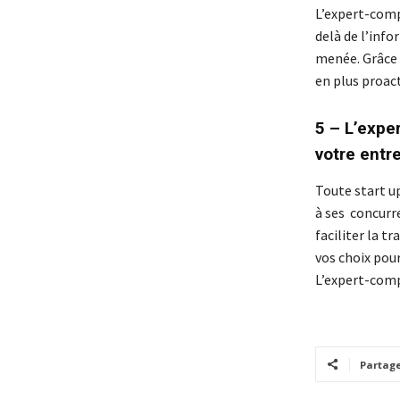
L’expert-comp
delà de l’info
menée. Grâce à
en plus proact
5 – L’exper
votre entr
Toute start u
à ses concurr
faciliter la t
vos choix pour
L’expert-comp
Partag