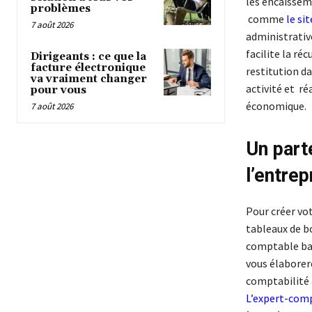
les encaissem
problèmes
comme
le si
7 août 2026
administrative
facilite la ré
Dirigeants : ce que la
facture électronique
restitution da
va vraiment changer
activité et r
pour vous
économique.
7 août 2026
Un part
l’entrep
Pour créer vo
tableaux de bo
comptable ba
vous élaborere
comptabilité a
L’expert-com