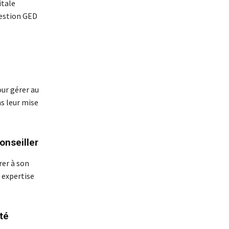
itale
gestion GED
our gérer au
s leur mise
onseiller
rer à son
 expertise
té