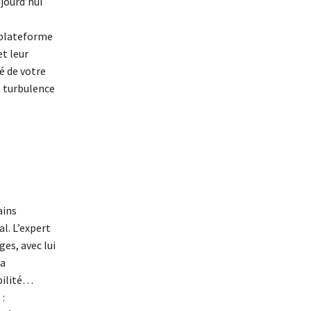
jourd’hui
e plateforme
et leur
é de votre
e turbulence
ains
al. L’expert
ges, avec lui
la
abilité…
: