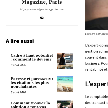
Magazine, Paris
https://cadre-dirigeant-magazine.com
L’expert-comptab
A lire aussi
L’expert-compt
gestion admini
Cadre à haut potentiel
souvent dans 
: comment le devenir
business. Pou
9 août 2026
rentabilité et
Paresse et paresseux :
L’exper
les citations les plus
nonchalantes
8 août 2026
Le comptable 
des transactio
Comment trouver la
solution à tous vos