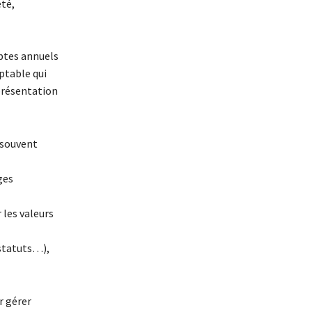
été,
mptes annuels
mptable qui
présentation
 souvent
ges
 les valeurs
 statuts…),
r gérer