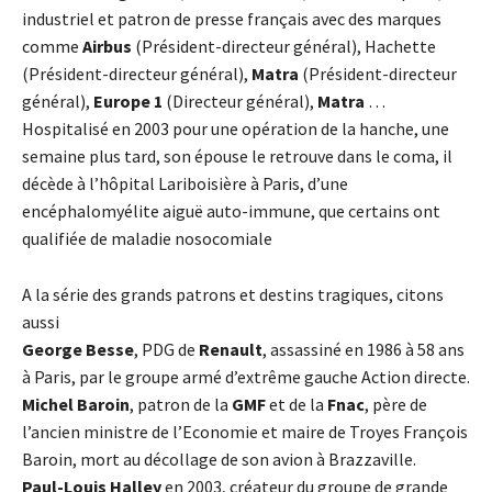
industriel et patron de presse français avec des marques
comme
Airbus
(Président-directeur général), Hachette
(Président-directeur général),
Matra
(Président-directeur
général),
Europe 1
(Directeur général),
Matra
…
Hospitalisé en 2003 pour une opération de la hanche, une
semaine plus tard, son épouse le retrouve dans le coma, il
décède à l’hôpital Lariboisière à Paris, d’une
encéphalomyélite aiguë auto-immune, que certains ont
qualifiée de maladie nosocomiale
A la série des grands patrons et destins tragiques, citons
aussi
George Besse
, PDG de
Renault
, assassiné en 1986 à 58 ans
à Paris, par le groupe armé d’extrême gauche Action directe.
Michel Baroin
, patron de la
GMF
et de la
Fnac
, père de
l’ancien ministre de l’Economie et maire de Troyes François
Baroin, mort au décollage de son avion à Brazzaville.
Paul-Louis Halley
en 2003, créateur du groupe de grande