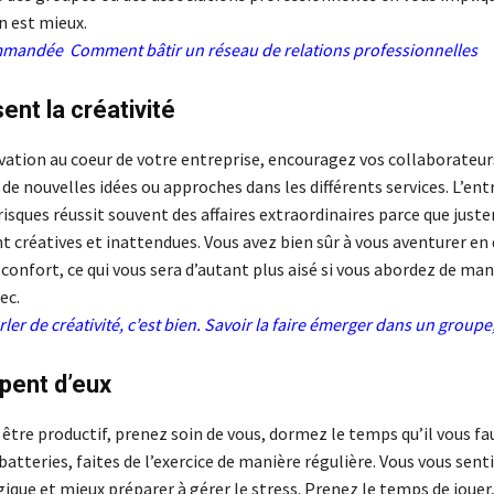
n est mieux.
ommandée
Comment bâtir un réseau de relations professionnelles
sent la créativité
vation au coeur de votre entreprise, encouragez vos collaborateur
de nouvelles idées ou approches dans les différents services. L’en
risques réussit souvent des affaires extraordinaires parce que just
 créatives et inattendues. Vous avez bien sûr à vous aventurer en
confort, ce qui vous sera d’autant plus aisé si vous abordez de man
ec.
rler de créativité, c’est bien. Savoir la faire émerger dans un groupe
upent d’eux
 être productif, prenez soin de vous, dormez le temps qu’il vous fa
batteries, faites de l’exercice de manière régulière. Vous vous sent
ique et mieux préparer à gérer le stress. Prenez le temps de jouer,