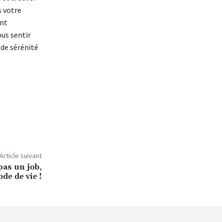
s votre
nt
ous sentir
 de sérénité
Article suivant
pas un job,
de de vie !