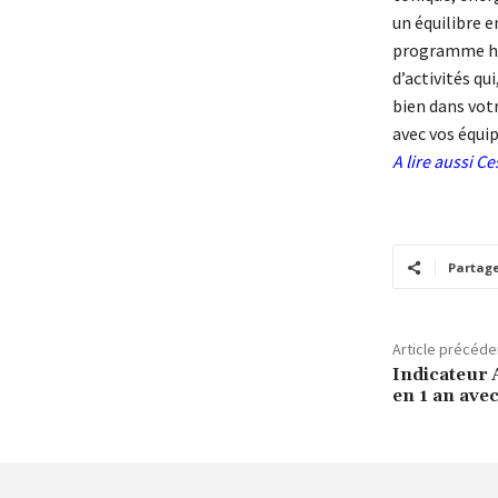
un équilibre e
programme he
d’activités qu
bien dans votr
avec vos équip
A lire aussi
Ces
Partag
Article précéde
Indicateur 
en 1 an ave