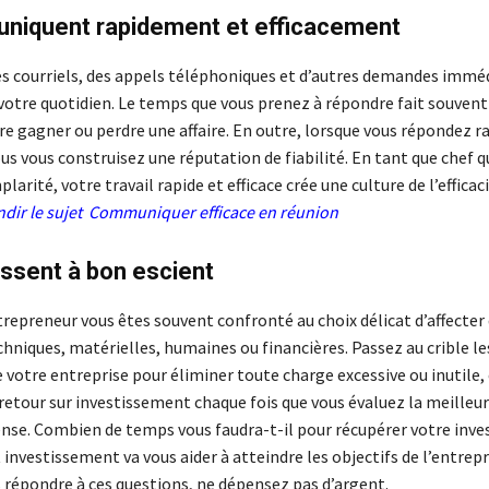
uniquent rapidement et efficacement
s courriels, des appels téléphoniques et d’autres demandes imm
 votre quotidien. Le temps que vous prenez à répondre fait souvent
tre gagner ou perdre une affaire. En outre, lorsque vous répondez 
ous vous construisez une réputation de fiabilité. En tant que chef qu
larité, votre travail rapide et efficace crée une culture de l’efficaci
dir le sujet
Communiquer efficace en réunion
tissent à bon escient
repreneur vous êtes souvent confronté au choix délicat d’affecter
chniques, matérielles, humaines ou financières. Passez au crible l
votre entreprise pour éliminer toute charge excessive ou inutile,
 retour sur investissement chaque fois que vous évaluez la meilleu
ense. Combien de temps vous faudra-t-il pour récupérer votre inv
 investissement va vous aider à atteindre les objectifs de l’entrepr
 répondre à ces questions, ne dépensez pas d’argent.