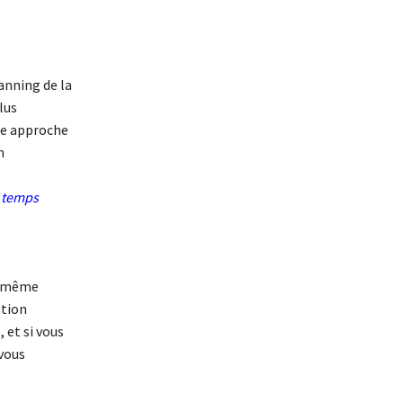
anning de la
lus
tte approche
n
e temps
le même
ation
 et si vous
vous