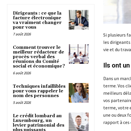
Dirigeants : ce que la
facture électronique
va vraiment changer
pour vous
7 août 2026
Si plusieurs f
les dirigeants
Comment trouver le
vie et du trava
meilleur rédacteur de
procès-verbal des
réunions du Comité
Ils ont un
social et économique ?
6 août 2026
Dans un marché
terme. Vos cli
Techniques infaillibles
pour vous rappeler le
meilleurs déla
nom des personnes
vos partenaire
5 août 2026
terme, votre 
une ou deux fo
Le crédit lombard au
Luxembourg, un
rapport à ces 
levier patrimonial des
plus puissants