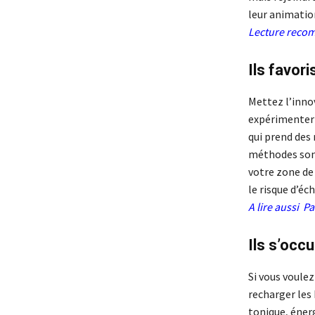
leur animatio
Lecture rec
Ils favori
Mettez l’inno
expérimenter 
qui prend des 
méthodes sont
votre zone de 
le risque d’éch
A lire aussi
Pa
Ils s’occ
Si vous voulez
recharger les 
tonique, énerg