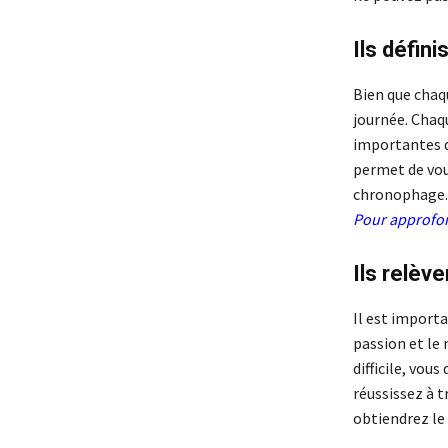
Ils défin
Bien que chaqu
journée. Chaqu
importantes de
permet de vou
chronophage.
Pour approfon
Ils relèv
Il est import
passion et le 
difficile, vou
réussissez à 
obtiendrez le 