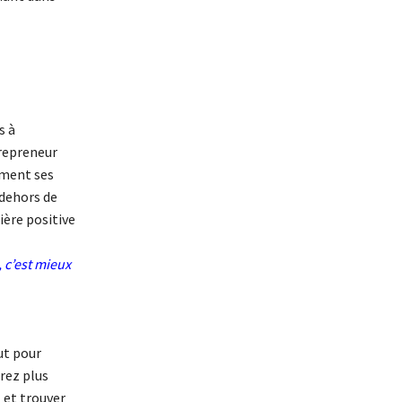
s à
trepreneur
ement ses
 dehors de
ière positive
, c’est mieux
ut pour
irez plus
 et trouver