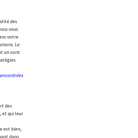
alité des
vous vous
ans votre
unions. Le
nt un sont
ratégies
rencontrées
rt des
 et qui leur
 est bien,
uant dans