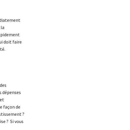
édiatement
 la
rapidement
i doit faire
té.
 des
es dépenses
 et
re façon de
estissement ?
ise ? Si vous