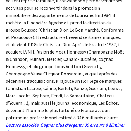
de l’entreprise familiale, il convainc son père de vendre ses
activités pour se reconvertir dans la promotion
immobilière des appartements de tourisme. En 1984, il
rachète la Financière Agache et prend la direction du
groupe Boussac (Christian Dior, Le Bon Marché, Conforama
et Peaudouce). Il restructure et revend certaines marques,
et devient PDG de Christian Dior. Après le krach de 1987, il
acquiert LVMH, fusion de Moët Hennessy (Champagne Moët
& Chandon, Ruinart, Mercier, Canard-Duchêne, cognac
Hennessy) et du groupe Louis Vuitton (Givenchy,
Champagne Veuve Clicquot Ponsardin), auquel après des
décennies d’acquisitions, il rajoute un florilège de marques
(Christian Lacroix, Céline, Berluti, Kenzo, Guerlain, Loewe,
Marc Jacobs, Sephora, Fendi, La Samaritaine, Château
d’Yquem…), mais aussi le journal économique, Les Échos,
devenant l’homme le plus fortuné de France avec un
patrimoine professionnel estimé à 34.6 milliards d’euros.
Lecture associée
Gagner plus d’argent : 36 erreurs à éliminer