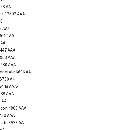
558 AA
ris 12602 AAA+
58
68 AA+
 8617 AA
AAA
7447 AAA
6963 AAA
6930 AAA
Générale 6696 AA
 5750 A+
 5448 AAA-
38 AAA-
0 AA
itton 4805 AAA
4430 AAA
bain 3933 AA-
 AA