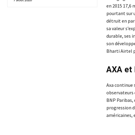
en 2015 17,6 m
pourtant sur u
détruit en par
sa valeur s’ex
durable, ses 
son développe
Bharti Airtel p
AXA et 
Axa continue s
observateurs 
BNP Paribas, q
progression de
américaines, e