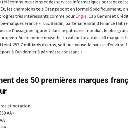
s télécommunications et des services informatiques portent cette
Et, les champions tels Orange sont en forme! Spécifiquement, on 
 progrès très intéressants comme pour
Engie
, Cap Gemini et Crédi
ipe-marques France ». Luc Bardin, partenaire Brand Finance fait 
ues de l’hexagone figurent dans le palmarès mondial, le plus gra
uropéen. Autre bonne nouvelle : la valeur totale des 50 marques f
tteint 253,7 milliards d’euros, soit une nouvelle hausse d’environ 1
pport à l’an dernier à périmètre constant.»
ent des 50 premières marques franç
ur
uros et notation
569 AA+
 AA
 AA