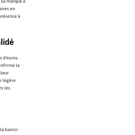
 sa marque à
aires en
présence à
lidé
s d’euros.
onfirme la
aleur
e légère
s les
 la banco-