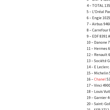
4 – TOTAL 13
5 – L’Oréal Pa
6 – Engie 102
7 – Airbus 94
8 – Carrefour
9 – EDF 8391 
10 – Danone 
11 – Hermes 
12 – Renault 
13 – Société 
14 – E Leclerc
15 – Michelin
16 –
Chanel
53
17 – Vinci 490
18 – Louis Vu
19 – Garnier 
20 – Saint-Go
21 – SFR 3712