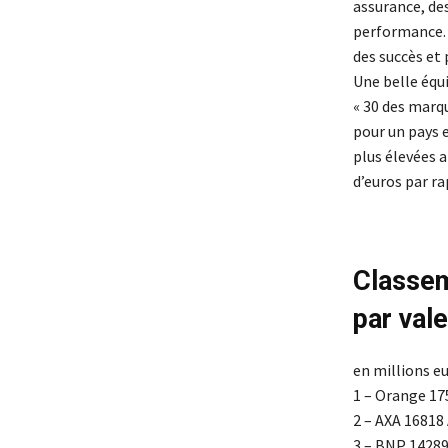
assurance, de
performance. 
des succès et
Une belle équ
« 30 des marq
pour un pays e
plus élevées a
d’euros par ra
Classem
par vale
en millions e
1 – Orange 17
2 – AXA 16818
3 – BNP 14289