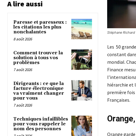
A lire aussi
Paresse et paresseux :
les citations les plus
nonchalantes
Stéphane Richard c
8 août 2026
Les 50 grande
Comment trouver la
constant dans
solution à tous vos
mondial. Chaq
problèmes
Finance mesur
7 août 2026
l’internation
Dirigeants : ce que la
hiérarchie et 
facture électronique
première fois
va vraiment changer
pour vous
Françaises.
7 août 2026
Orange,
Techniques infaillibles
pour vous rappeler le
nom des personnes
Orange garde s
7 août 2026