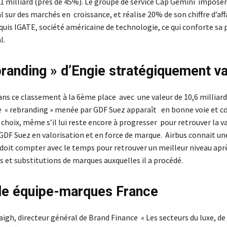
 milliard (près de 45%). Le groupe de service Cap Gemini imposer
l sur des marchés en croissance, et réalise 20% de son chiffre d’aff
quis IGATE, société américaine de technologie, ce qui conforte sa 
l.
branding » d’Engie stratégiquement va
ns ce classement à la 6ème place avec une valeur de 10,6 milliard
e « rebranding » menée par GDF Suez apparaît en bonne voie et c
choix, même s’il lui reste encore à progresser pour retrouver la v
 GDF Suez en valorisation et en force de marque. Airbus connait un
 doit compter avec le temps pour retrouver un meilleur niveau aprè
 et substitutions de marques auxquelles il a procédé.
le équipe-marques France
igh, directeur général de Brand Finance « Les secteurs du luxe, de