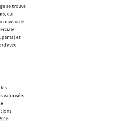
nge se trouve
rs, qui
au niveau de
erciale
oupama) et
ord avec
 les
s valorisée.
ne
ctions
2016.