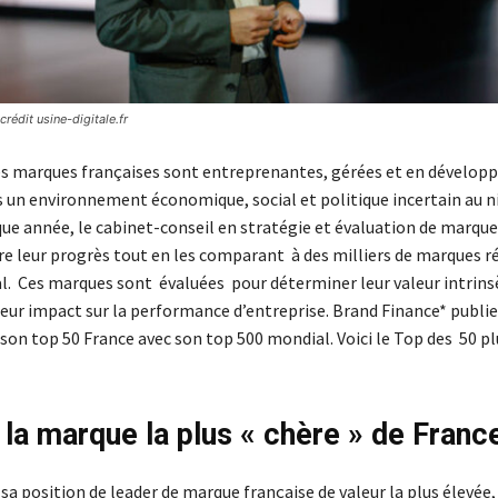
rédit usine-digitale.fr
s marques françaises sont entreprenantes, gérées et en dévelo
 un environnement économique, social et politique incertain au n
ue année, le cabinet-conseil en stratégie et évaluation de marqu
e leur progrès tout en les comparant à des milliers de marques r
al. Ces marques sont évaluées pour déterminer leur valeur intrins
leur impact sur la performance d’entreprise. Brand Finance* publie
 son top 50 France avec son top 500 mondial. Voici le Top des 50 p
 la marque la plus « chère » de Fran
a position de leader de marque française de valeur la plus élevée,