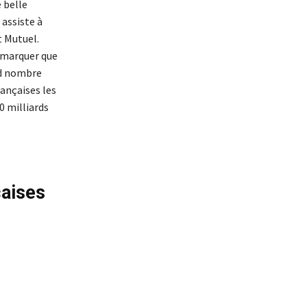
 belle
assiste à
t Mutuel.
remarquer que
nd nombre
rançaises les
0 milliards
aises