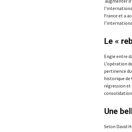
augmenter d’1
l’internationa
France et a ac
l’internationa
Le « re
Engie entre da
L’opération d
pertinence du 
historique de
régression et
consolidations
Une bel
Selon David Ha