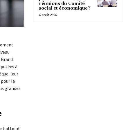
réunions du Comité
social et économique ?
6 août 2026
ppement
iveau
e Brand
éputées à
èque, leur
 pour la
lus grandes
ce
 et atteint