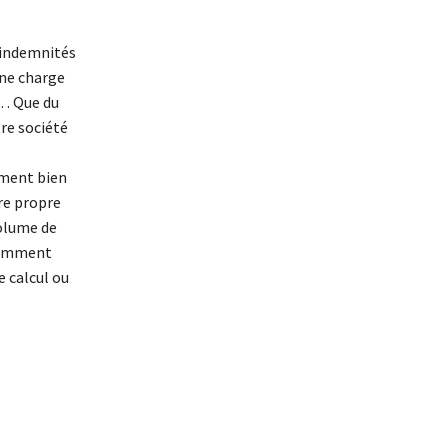
 indemnités
une charge
s… Que du
tre société
rement bien
re propre
volume de
tamment
e calcul ou