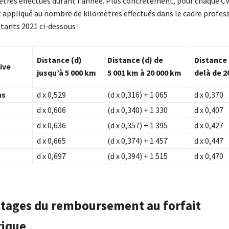
ètres effectués durant l’année. Plus concrètement, pour chaque CV
st appliqué au nombre de kilomètres effectués dans le cadre profes
tants 2021 ci-dessous :
Distance (d)
Distance (d) de
Distance 
ive
jusqu’à 5 000 km
5 001 km à 20 000 km
delà de 2
ns
d x 0,529
(d x 0,316) + 1 065
d x 0,370
d x 0,606
(d x 0,340) + 1 330
d x 0,407
d x 0,636
(d x 0,357) + 1 395
d x 0,427
d x 0,665
(d x 0,374) + 1 457
d x 0,447
d x 0,697
(d x 0,394) + 1 515
d x 0,470
tages du remboursement au forfait
rique