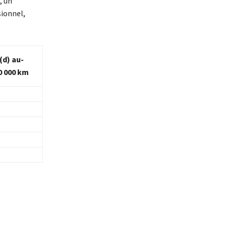
, un
sionnel,
(d) au-
0 000 km