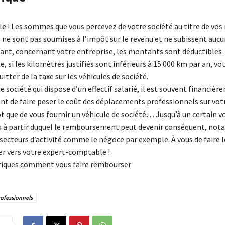
e ! Les sommes que vous percevez de votre société au titre de vos
 ne sont pas soumises à l’impôt sur le revenu et ne subissent auc
geant, concernant votre entreprise, les montants sont déductible
e, si les kilomètres justifiés sont inférieurs à 15 000 km par an, vo
uitter de la taxe sur les véhicules de société.
e société qui dispose d’un effectif salarié, il est souvent financiè
ant de faire peser le coût des déplacements professionnels sur vot
ôt que de vous fournir un véhicule de société… Jusqu’à un certain 
 à partir duquel le remboursement peut devenir conséquent, no
secteurs d’activité comme le négoce par exemple. À vous de faire l
er vers votre expert-comptable !
riques comment vous faire rembourser
rofessionnels