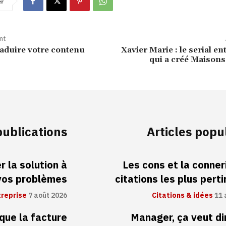
er
nt
aduire votre contenu
Xavier Marie : le serial e
qui a créé Maison
publications
Articles popu
 la solution à
Les cons et la conneri
vos problèmes
citations les plus pert
treprise
7 août 2026
Citations & idées
11 
 que la facture
Manager, ça veut di