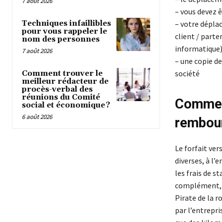
7 août 2026
– vous devez ê
Techniques infaillibles
– votre déplac
pour vous rappeler le
client / parte
nom des personnes
informatique) 
7 août 2026
– une copie de
société
Comment trouver le
meilleur rédacteur de
procès-verbal des
réunions du Comité
Comment
social et économique ?
6 août 2026
rembou
Le forfait ver
diverses, à l’
les frais de 
complément, si
Pirate de la r
par l’entrepri