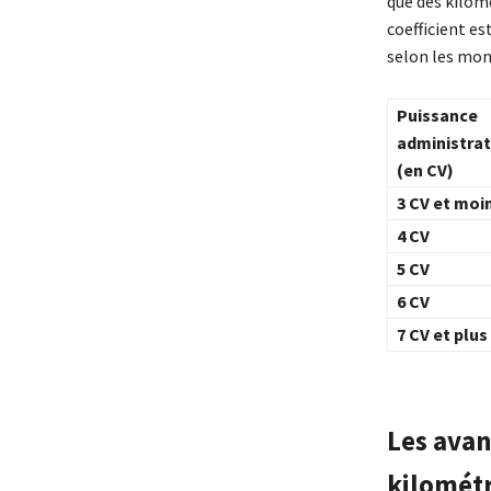
que des kilom
coefficient e
selon les mon
Puissance
administrat
(en CV)
3 CV et moi
4 CV
5 CV
6 CV
7 CV et plus
Les avan
kilomét