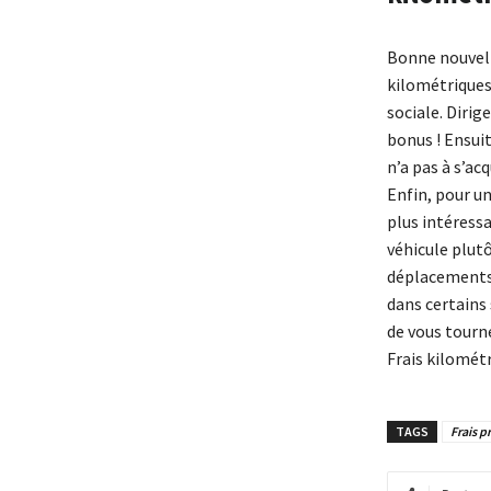
Bonne nouvell
kilométriques
sociale. Diri
bonus ! Ensuit
n’a pas à s’acq
Enfin, pour un
plus intéress
véhicule plut
déplacements
dans certains 
de vous tourn
Frais kilomét
TAGS
Frais p