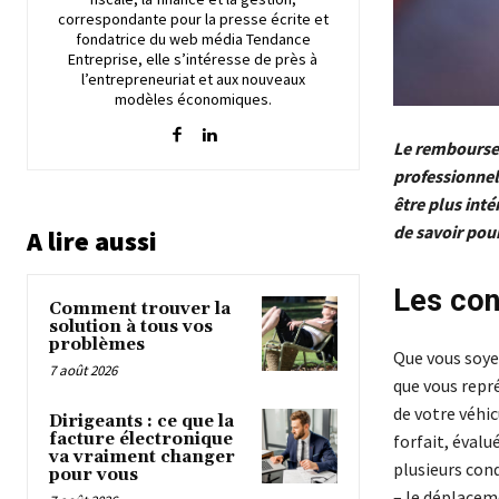
correspondante pour la presse écrite et
fondatrice du web média Tendance
Entreprise, elle s’intéresse de près à
l’entrepreneuriat et aux nouveaux
modèles économiques.
Le remboursem
professionnell
être plus inté
de savoir pou
A lire aussi
Les con
Comment trouver la
solution à tous vos
problèmes
Que vous soyez
7 août 2026
que vous repré
de votre véhi
Dirigeants : ce que la
facture électronique
forfait, évalu
va vraiment changer
plusieurs cond
pour vous
– le déplacem