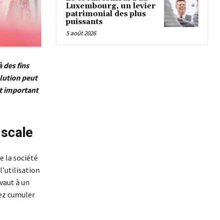
Luxembourg, un levier
patrimonial des plus
puissants
5 août 2026
 des fins
olution peut
st important
iscale
e la société
’utilisation
vaut à un
vez cumuler