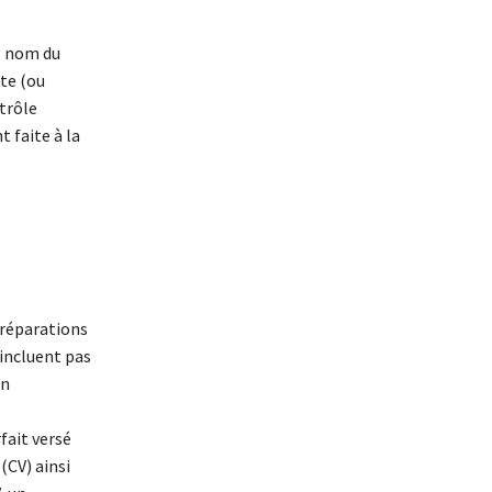
n, nom du
ite (ou
ntrôle
 faite à la
x réparations
’incluent pas
en
fait versé
(CV) ainsi