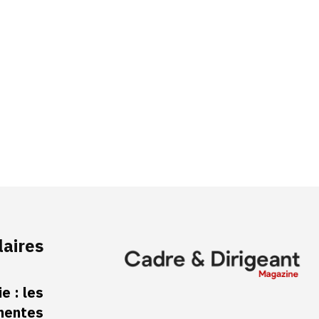
laires
e : les
inentes