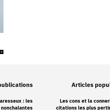
0
publications
Articles popu
aresseux : les
Les cons et la conneri
s nonchalantes
citations les plus pert