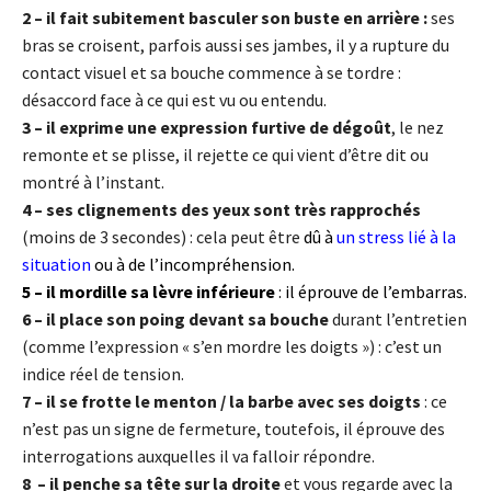
2 – il fait subitement basculer son buste en arrière :
ses
bras se croisent, parfois aussi ses jambes, il y a rupture du
contact visuel et sa bouche commence à se tordre :
désaccord face à ce qui est vu ou entendu.
3 – il exprime une expression furtive de dégoût
, le nez
remonte et se plisse, il rejette ce qui vient d’être dit ou
montré à l’instant.
4 – ses clignements des yeux sont très rapprochés
(moins de 3 secondes) : cela peut être
dû à
un stress lié à la
situation
ou à de l’incompréhension.
5 – il mordille sa lèvre inférieure
: il éprouve de l’embarras.
6 – il place son poing devant sa bouche
durant l’entretien
(comme l’expression « s’en mordre les doigts ») : c’est un
indice réel de tension.
7 – il se frotte le menton / la barbe avec ses doigts
: ce
n’est pas un signe de fermeture, toutefois, il éprouve des
interrogations auxquelles il va falloir répondre.
8 – il penche sa tête sur la droite
et vous regarde avec la