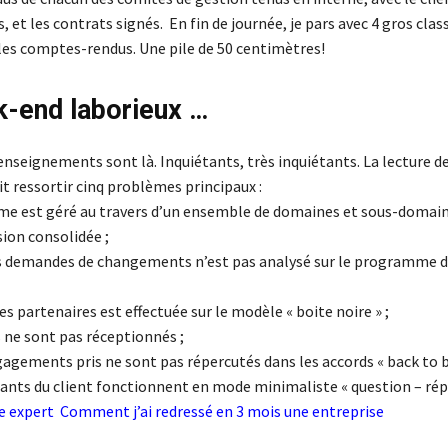
, et les contrats signés. En fin de journée, je pars avec 4 gros class
 les comptes-rendus. Une pile de 50 centimètres!
-end laborieux …
enseignements sont là. Inquiétants, très inquiétants. La lecture d
t ressortir cinq problèmes principaux :
e est géré au travers d’un ensemble de domaines et sous-domaine
ision consolidée ;
s demandes de changements n’est pas analysé sur le programme 
es partenaires est effectuée sur le modèle « boite noire » ;
s ne sont pas réceptionnés ;
agements pris ne sont pas répercutés dans les accords « back to b
tants du client fonctionnent en mode minimaliste « question – rép
me expert
Comment j’ai redressé en 3 mois une entreprise