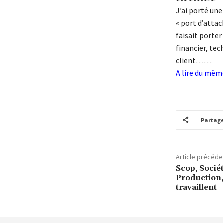
J’ai porté un
« port d’attach
faisait porter
financier, tec
client……
A lire du mê
Partag
Article précéde
Scop, Socié
Production, 
travaillent