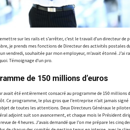
remettre sur les rails et s’arrêter, c’est le travail d’un directeur d
bre, je prends mes fonctions de Directeur des activités postales d
, un vendredi, souhaitée par mon employeur, m’avait étonné. J’ai 
uoi. Témoignage d’un pro.
ramme de 150 millions d’euros
ur avait été entièrement consacré au programme de 150 millions d
ôt. Ce programme, le plus gros que l’entreprise n’ait jamais signé
’objet de toutes les attentions. Deux Directeurs Généraux le pilote
éral adjoint suit son avancement, et chaque mois le Président diri
revue de 4 heures. J’avais demandé que l’on me prépare les cinq de
s de chacun des comités de gestion tenus en interne, avec le clien