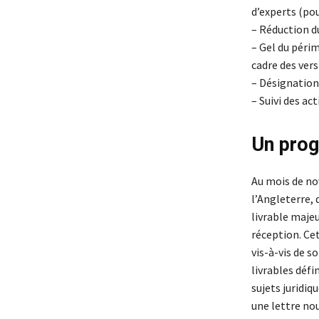
d’experts (pou
– Réduction du
– Gel du péri
cadre des vers
– Désignation 
– Suivi des ac
Un prog
Au mois de no
l’Angleterre, 
livrable maje
réception. Ce
vis-à-vis de s
livrables défi
sujets juridiq
une lettre nou