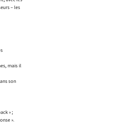
eurs – les
es
s, mais il
dans son
ack » ;
onse ».