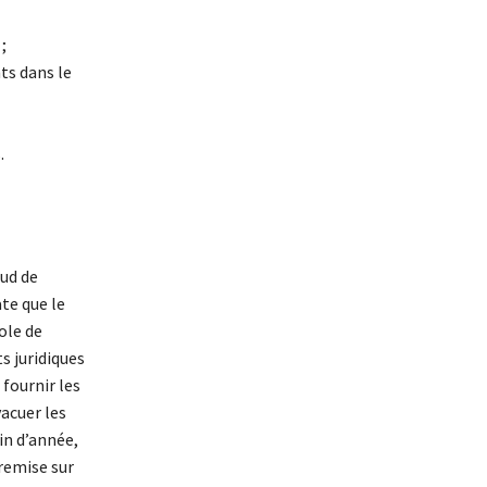
;
ts dans le
.
sud de
te que le
ole de
s juridiques
 fournir les
vacuer les
fin d’année,
 remise sur