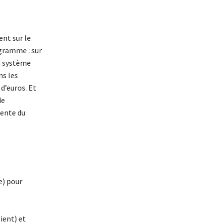
ent sur le
gramme : sur
u système
ns les
d’euros. Et
de
iente du
e) pour
ient) et