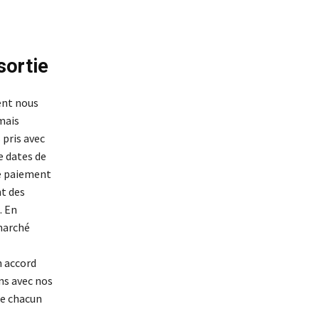
sortie
ent nous
amais
pris avec
e dates de
le paiement
t des
. En
 marché
n accord
ons avec nos
de chacun