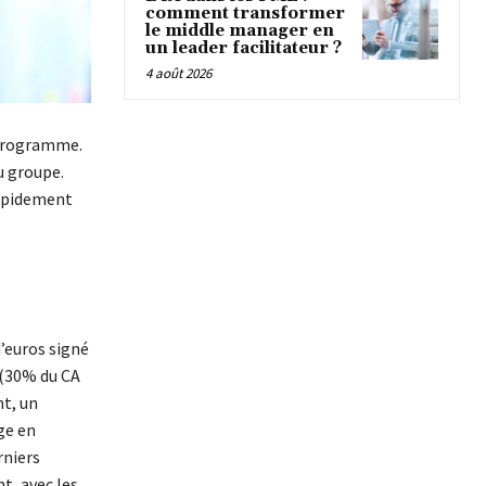
comment transformer
le middle manager en
un leader facilitateur ?
4 août 2026
e programme.
u groupe.
rapidement
’euros signé
 (30% du CA
nt, un
ge en
rniers
t, avec les