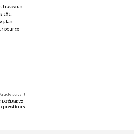
retrouve un
us tôt,
le plan
ur pour ce
Article suivant
: préparez-
s questions