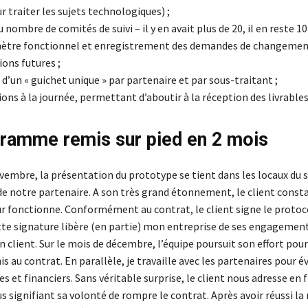
r traiter les sujets technologiques) ;
 nombre de comités de suivi – il y en avait plus de 20, il en reste 10 
mètre fonctionnel et enregistrement des demandes de changemen
ions futures ;
d’un « guichet unique » par partenaire et par sous-traitant ;
tions à la journée, permettant d’aboutir à la réception des livrables
ramme remis sur pied en 2 mois
vembre, la présentation du prototype se tient dans les locaux du 
de notre partenaire. A son très grand étonnement, le client consta
ur fonctionne. Conformément au contrat, le client signe le protoc
tte signature libère (en partie) mon entreprise de ses engagement
on client. Sur le mois de décembre, l’équipe poursuit son effort pour
nis au contrat. En parallèle, je travaille avec les partenaires pour é
ues et financiers. Sans véritable surprise, le client nous adresse en 
s signifiant sa volonté de rompre le contrat. Après avoir réussi la