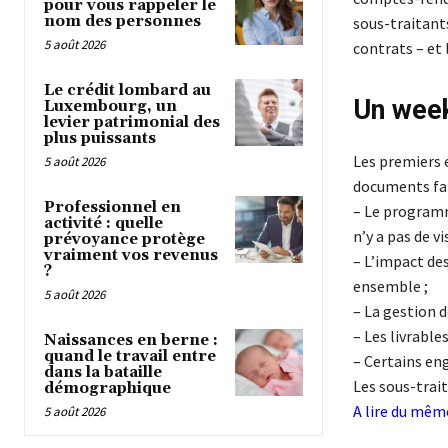
pour vous rappeler le
nom des personnes
sous-traitants
5 août 2026
contrats – et
Le crédit lombard au
Un week
Luxembourg, un
levier patrimonial des
plus puissants
Les premiers 
5 août 2026
documents fai
Professionnel en
– Le programm
activité : quelle
n’y a pas de v
prévoyance protège
vraiment vos revenus
– L’impact de
?
ensemble ;
5 août 2026
– La gestion d
– Les livrable
Naissances en berne :
quand le travail entre
– Certains eng
dans la bataille
Les sous-trai
démographique
A lire du mê
5 août 2026