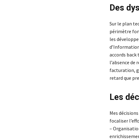
Des dys
Sur le plan te
périmètre fon
les développe
d’Information 
accords back t
l’absence de r
facturation, g
retard que pr
Les déc
Mes décisions 
focaliser l’ef
– Organisatio
enrichissement