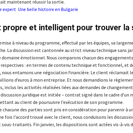
allait maintenant réussir la sortie.
me expert
Une belle histoire en Bulgarie
 propre et intelligent pour trouver la 
 remise à niveau du programme, effectué par les équipes, va largem
âche. La discussion est cantonnée au strict niveau technique sans j
le domaine émotionnel. Nous comparons chacun des engagements 
 respectives : en termes de contenu technique et fonctionnel, et d
is, nous entamons une négociation financière. Le client réclamait 
millions d’euros à mon entreprise. Et nous demandions le règlemen
s, inclus les activités réalisées liées aux demandes de changement
 discussion juridique est initiée – contrat signé dans le cadre d’un
mettant au client de poursuivre l’exécution de son programme.
e chacune des parties sont pris en considération pour parvenir à u
ne fois l’accord trouvé avec le client, nous conduisons les discussi
 sous-traitants. Fin janvier, les dispositions sont actées vis-à-vis 