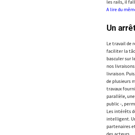
les rails, il f
A lire du mê
Un arrêt
Le travail de
faciliter la t
basculer sur 
nos livraisons
livraison. Pu
de plusieurs 
travaux fourni
parallèle, une
public -, per
Les intérêts d
intelligent. U
partenaires et
des acteurs.