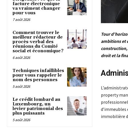
facture électronique
va vraiment changer
pour vous
7 août 2026
Comment trouver le
Tour d’horizon
meilleur rédacteur de
ambitions et 
procès-verbal des
réunions du Comité
construction, 
social et économique ?
droit et la fin
6 août 2026
Techniques infaillibles
Adminis
pour vous rappeler le
nom des personnes
5 août 2026
L’administrat
property mana
Le crédit lombard au
professionnel
Luxembourg, un
levier patrimonial des
d’immeubles es
plus puissants
immobilière dé
5 août 2026