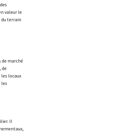
 des
n valeur le
 du terrain
es de marché
, de
 les locaux
 les
ier. Il
onnementaux,