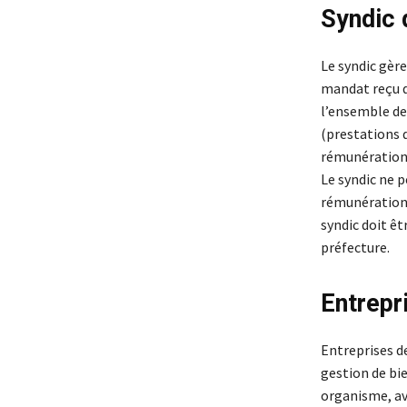
Syndic 
Le syndic gèr
mandat reçu du
l’ensemble des
(prestations d
rémunération d
Le syndic ne 
rémunérations
syndic doit êt
préfecture.
Entrepr
Entreprises de
gestion de bie
organisme, av