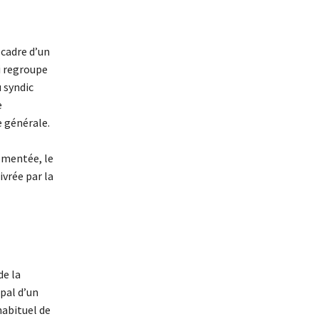
 cadre d’un
ui regroupe
 syndic
e
e générale.
ementée, le
ivrée par la
de la
ipal d’un
habituel de