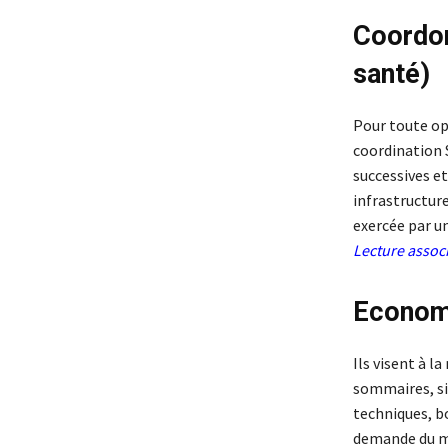
Coordon
santé)
Pour toute opé
coordination 
successives et
infrastructure
exercée par u
Lecture assoc
Economi
Ils visent à l
sommaires, sim
techniques, bo
demande du maî