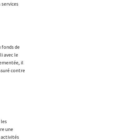
 services
 fonds de
i avec le
lementée, il
assuré contre
 les
re une
 activités