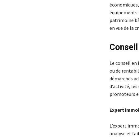
économiques, 
équipements c
patrimoine bât
en vue de la c
Conseil
Le conseil en
ou de rentabi
démarches adm
d’activité, les
promoteurs et
Expert immob
L’expert immob
analyse et fa