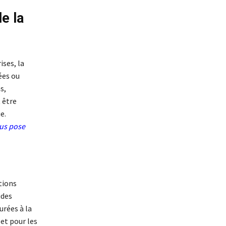
e la
ises, la
ées ou
s,
 être
e.
ous pose
tions
udes
urées à la
et pour les