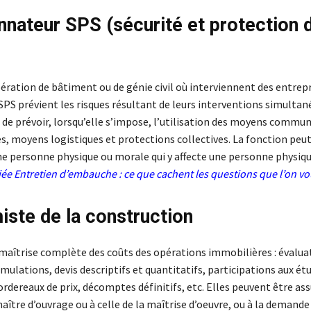
nateur SPS (sécurité et protection d
ration de bâtiment ou de génie civil où interviennent des entrepr
SPS prévient les risques résultant de leurs interventions simultan
 de prévoir, lorsqu’elle s’impose, l’utilisation des moyens commun
s, moyens logistiques et protections collectives. La fonction peut
ne personne physique ou morale qui y affecte une personne physiqu
iée
Entretien d’embauche : ce que cachent les questions que l’on v
ste de la construction
a maîtrise complète des coûts des opérations immobilières : évalua
ulations, devis descriptifs et quantitatifs, participations aux ét
rdereaux de prix, décomptes définitifs, etc. Elles peuvent être ass
tre d’ouvrage ou à celle de la maîtrise d’oeuvre, ou à la demande 