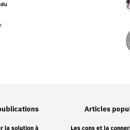
 du
t
publications
Articles popu
 la solution à
Les cons et la conneri