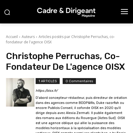
Accueil
Auteurs
Articles postés par Christophe Perruchas, co-
fondateur de l'agence OISX
Christophe Perruchas, Co-
Fondateur De L'agence OISX
1 ARTICLES
0 Commentaires
https://oisx.fr/
D'abord concepteur-rédacteur, puis directeur de création
dans des agences comme BDDP&fils, Duke razorfish ou
encore Publicis Conseil, il cofonde OISX en 2020 qu'il
dirige depuis avec Alexia Zermati. Il publie également
des romans aux éditions du Rouergue (Actes Sud). OISX
est une agence oblique qui allie la puissance des
modèles horizontaux à la spécialisation des modèles