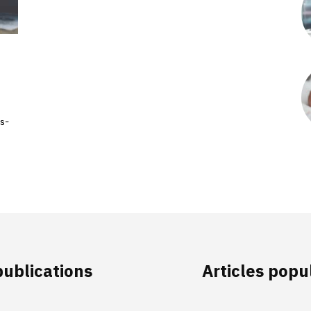
ns-
publications
Articles popu