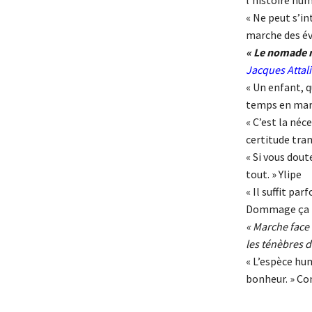
l’histoire hu
« Ne peut s’in
marche des é
« Le nomade n
Jacques Attali
« Un enfant, q
temps en marc
« C’est la né
certitude tra
« Si vous doute
tout. » Ylipe
« Il suffit pa
Dommage ça ne
« Marche face 
les ténèbres d
« L’espèce hum
bonheur. » Co