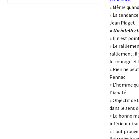
« Même quand 
« La tendance 
Jean Piaget
« Un intellec
« Il n’est poi
« Le ralliemen
ralliement, il
le courage et 
« Rien ne peut
Pennac
« L’homme qui
Diabaté
« Objectif de 
dans le sens d
« La bonne ma
inférieur ni su
« Tout prouve 