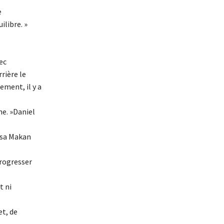
e
ilibre. »
ec
rière le
ement, il y a
he. »Daniel
ssa Makan
progresser
t ni
et, de