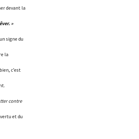
ner devant la
êver. »
un signe du
e la
bien, c’est
nt.
tter contre
vertu et du