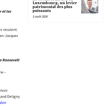
Luxembourg, un levier
patrimonial des plus
puissants
r et les
5 août 2026
s reculent.
ean-Jacques
no Roosevelt
he –
oloni
nand Deligny
éon