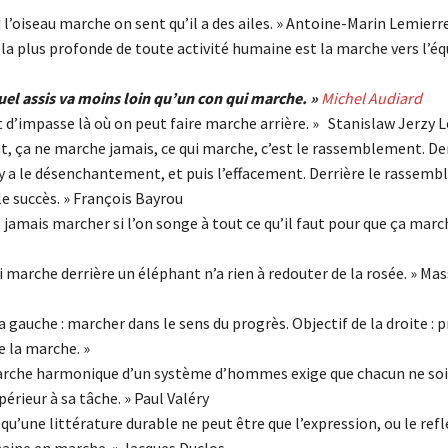
l’oiseau marche on sent qu’il a des ailes. » Antoine-Marin Lemierr
la plus profonde de toute activité humaine est la marche vers l’équ
tuel assis va moins loin qu’un con qui marche. »
Michel Audiard
nt d’impasse là où on peut faire marche arrière. » Stanislaw Jerzy L
t, ça ne marche jamais, ce qui marche, c’est le rassemblement. Der
 y a le désenchantement, et puis l’effacement. Derrière le rassembl
le succès. » François Bayrou
 jamais marcher si l’on songe à tout ce qu’il faut pour que ça marc
 marche derrière un éléphant n’a rien à redouter de la rosée. » Ma
la gauche : marcher dans le sens du progrès. Objectif de la droite : 
e la marche. »
rche harmonique d’un système d’hommes exige que chacun ne soi
périeur à sa tâche. » Paul Valéry
qu’une littérature durable ne peut être que l’expression, ou le refl