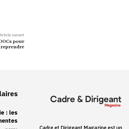
Article suivant
MOOCs pour
treprendre
laires
e : les
inentes
Cadre et Dirigeant Magazine est un