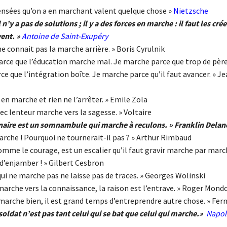
pensées qu’on a en marchant valent quelque chose »
Nietzsche
l n’y a pas de solutions ; il y a des forces en marche : il faut les crée
vent. »
Antoine de Saint-Exupéry
ne connait pas la marche arrière. » Boris Cyrulnik
arce que l’éducation marche mal. Je marche parce que trop de père
e que l’intégration boîte. Je marche parce qu’il faut avancer. » J
t en marche et rien ne l’arrêter. » Emile Zola
c lenteur marche vers la sagesse. » Voltaire
naire est un somnambule qui marche à reculons. » Franklin Dela
rche ! Pourquoi ne tournerait-il pas ? » Arthur Rimbaud
comme le courage, est un escalier qu’il faut gravir marche par marc
 d’enjamber ! » Gilbert Cesbron
i ne marche pas ne laisse pas de traces. » Georges Wolinski
marche vers la connaissance, la raison est l’entrave. » Roger Mond
marche bien, il est grand temps d’entreprendre autre chose. » Fer
soldat n’est pas tant celui qui se bat que celui qui marche.»
Napol