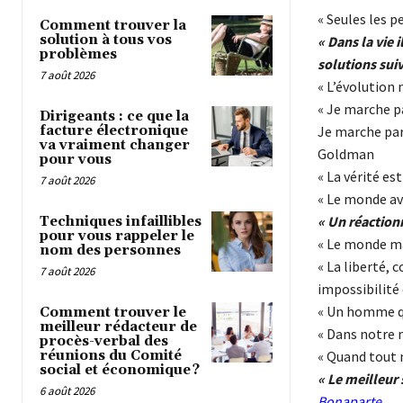
« Seules les 
Comment trouver la
solution à tous vos
« Dans la vie i
problèmes
solutions sui
7 août 2026
« L’évolution 
« Je marche p
Dirigeants : ce que la
facture électronique
Je marche parc
va vraiment changer
Goldman
pour vous
« La vérité es
7 août 2026
« Le monde ave
« Un réaction
Techniques infaillibles
pour vous rappeler le
« Le monde ma
nom des personnes
« La liberté, 
7 août 2026
impossibilité
« Un homme qu
Comment trouver le
meilleur rédacteur de
« Dans notre 
procès-verbal des
réunions du Comité
« Quand tout 
social et économique ?
« Le meilleur 
6 août 2026
Bonaparte