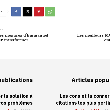
er
nt
des mesures d’Emmanuel
Les meilleurs 
r transformer
en
publications
Articles popu
 la solution à
Les cons et la conneri
vos problèmes
citations les plus pert