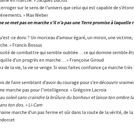
maine en marche. » Jacques Duclos
terroger sur le sens de l’univers que celui qui est capable de s’éton
vénements. » Max Weber
e se met pas en marche s’il n’a pas une Terre promise à laquelle r
u’est-ce donc ? Un morceau d’amour égaré, un miroir, une victime, 
he. » Francis Bossus
cessité de combattre qui semble oubliée… ce qui domine semble êtr
nquille d’un progrès en marche… » Françoise Giroud
z de la vie, la vie se venge. Si vous faites confiance ça marche très 
rfois de faire semblant d’avoir du courage pour s’en découvrir vraime
 marche pas pour l’intelligence. » Grégoire Lacroix
au soleil sans craindre la brûlure du bonheur et laisse ton ombre lu
ans ton dos. » Li-Cam
aine marche d’un pas ferme et sûr dans la route de la vérité, de la 
ndorcet