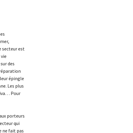
ées
mmer,
e secteur est
 vie
 sur des
réparation
 leur épingle
nne. Les plus
hiva… Pour
eaux porteurs
secteur qui
 ne fait pas