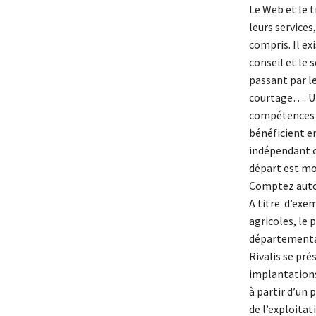
Le Web et le t
leurs services
compris. Il ex
conseil et le 
passant par le
courtage…. Un 
compétences p
bénéficient e
indépendant o
départ est mo
Comptez autour
A titre d’exem
agricoles, le
départemental
Rivalis se pré
implantations
à partir d’un
de l’exploitat