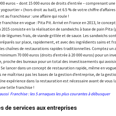
000 euros – dont 15 000 euros de droits d’entrée – comprenant un
 yogourtier » (hors droit au bail), et 6.5 % de votre chiffre d’affaire
nt au franchiseur : une affaire qui roule !
 franchise en vogue : Pita Pit. Arrivé en France en 2013, le concept
2015 consiste en la réalisation de sandwichs à base de pain Pita (
i de légumes frais, de viande grillée et de sauce. Les sandwichs son
éparés sur place, rapidement, et avec des ingrédients sains et fra
les chaînes de restaurations rapides traditionnelles. Comptez un 
minimum 70 000 euros (droits d’entrée à 20 000 euros) pour un in
e, proche des bureaux pour un total des investissements qui avoisi
. Se lancer dans un concept de restauration rapide, même en vogue
ous ne maîtrisez pas les bases de la gestion d’entreprise, de la gesti
 Une expérience dans la restauration est nécessaire avant de vous l
ne telle franchise !
aussi
Franchise : les 5 arnaques les plus courantes à débusquer
s de services aux entreprises