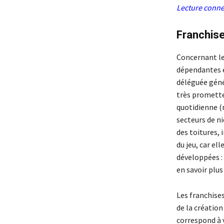
Lecture conne
Franchise
Concernant le
dépendantes e
déléguée génér
très prometteu
quotidienne (m
secteurs de n
des toitures, 
du jeu, car el
développées :
en savoir plu
Les franchises
de la création
correspond à 