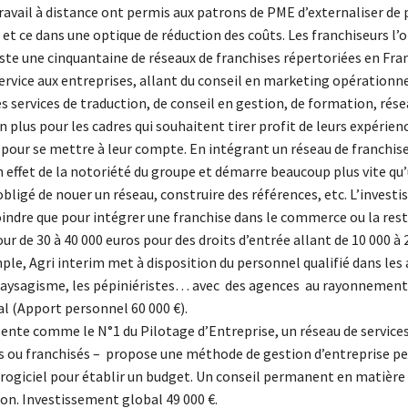
ravail à distance ont permis aux patrons de PME d’externaliser de 
, et ce dans une optique de réduction des coûts. Les franchiseurs l’
iste une cinquantaine de réseaux de franchises répertoriées en Fra
service aux entreprises, allant du conseil en marketing opérationn
s services de traduction, de conseil en gestion, de formation, rése
plus pour les cadres qui souhaitent tirer profit de leurs expérien
our se mettre à leur compte. En intégrant un réseau de franchise,
n effet de la notoriété du groupe et démarre beaucoup plus vite qu
bligé de nouer un réseau, construire des références, etc. L’invest
indre que pour intégrer une franchise dans le commerce ou la rest
 de 30 à 40 000 euros pour des droits d’entrée allant de 10 000 à 
ple, Agri interim met à disposition du personnel qualifié dans les 
 paysagisme, les pépiniéristes… avec des agences au rayonnement
 (Apport personnel 60 000 €).
sente comme le N°1 du Pilotage d’Entreprise, un réseau de services
 ou franchisés – propose une méthode de gestion d’entreprise p
 progiciel pour établir un budget. Un conseil permanent en matière
ion. Investissement global 49 000 €.