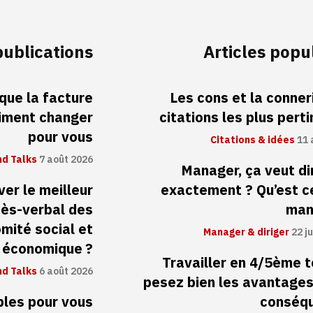
publications
Articles popu
 que la facture
Les cons et la conneri
aiment changer
citations les plus pert
pour vous
Citations & idées
11 
d Talks
7 août 2026
Manager, ça veut di
er le meilleur
exactement ? Qu’est c
cès-verbal des
man
mité social et
Manager & diriger
22 ju
économique ?
Travailler en 4/5ème 
d Talks
6 août 2026
pesez bien les avantages
ibles pour vous
conséq