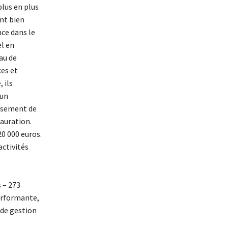
plus en plus
ont bien
nce dans le
el en
au de
ces et
 ils
’un
issement de
auration.
20 000 euros.
activités
 – 273
erformante,
 de gestion