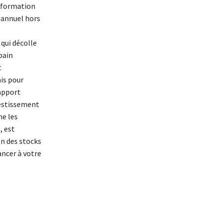
e formation
s annuel hors
 qui décolle
pain
t
is pour
apport
vestissement
ne les
, est
on des stocks
ancer à votre