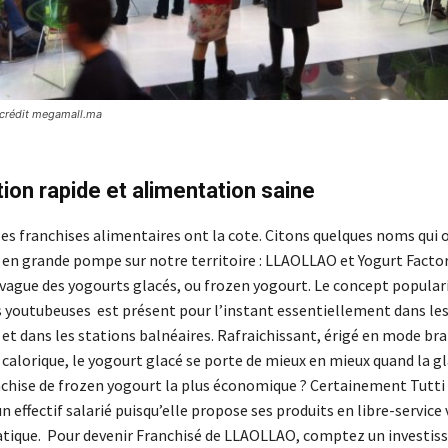
o crédit megamall.ma
ion rapide et alimentation saine
les franchises alimentaires ont la cote. Citons quelques noms qui
 en grande pompe sur notre territoire : LLAOLLAO et Yogurt Factor
 vague des yogourts glacés, ou frozen yogourt. Le concept populari
 youtubeuses est présent pour l’instant essentiellement dans les
 et dans les stations balnéaires. Rafraichissant, érigé en mode bra
alorique, le yogourt glacé se porte de mieux en mieux quand la gla
nchise de frozen yogourt la plus économique ? Certainement Tutti 
 effectif salarié puisqu’elle propose ses produits en libre-service 
tique. Pour devenir Franchisé de LLAOLLAO, comptez un investi