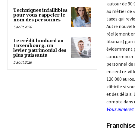
autour de 90 
Techniques infaillibles
au métier de «
pour vous rappeler le
taxes qui revie
nom des personnes
Autre nouvelle
5 août 2026
réellement en 
Le crédit lombard au
libanais) garn
Luxembourg, un
évidemment pr
levier patrimonial des
plus puissants
concurrencer 
5 août 2026
personnel de 
en centre-vill
120 000 euros
difficile si v
et des délais.
compte dans u
Vous aimerez 
Franchise