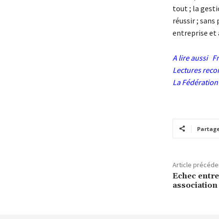
tout ; la gest
réussir ; sans
entreprise et a
A lire aussi F
Lectures re
La Fédération 
Partag
Article précéde
Echec entre
association