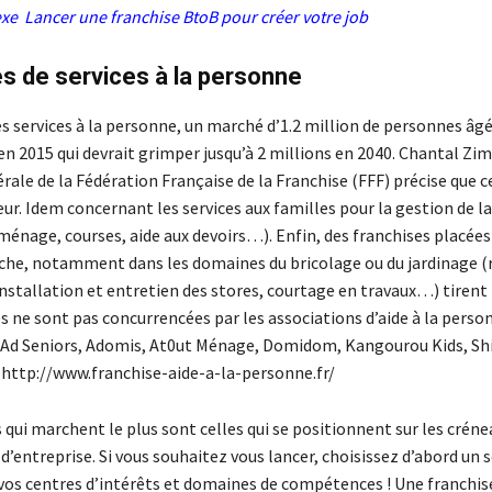
xe Lancer une franchise BtoB pour créer votre job
s de services à la personne
s services à la personne, un marché d’1.2 million de personnes âg
n 2015 qui devrait grimper jusqu’à 2 millions en 2040. Chantal Zi
ale de la Fédération Française de la Franchise (FFF) précise que c
r. Idem concernant les services aux familles pour la gestion de la
énage, courses, aide aux devoirs…). Enfin, des franchises placées
iche, notamment dans les domaines du bricolage ou du jardinage (
installation et entretien des stores, courtage en travaux…) tirent
les ne sont pas concurrencées par les associations d’aide à la perso
 Ad Seniors, Adomis, At0ut Ménage, Domidom, Kangourou Kids, S
s http://www.franchise-aide-a-la-personne.fr/
 qui marchent le plus sont celles qui se positionnent sur les crén
 d’entreprise. Si vous souhaitez vous lancer, choisissez d’abord un 
vos centres d’intérêts et domaines de compétences ! Une franchise