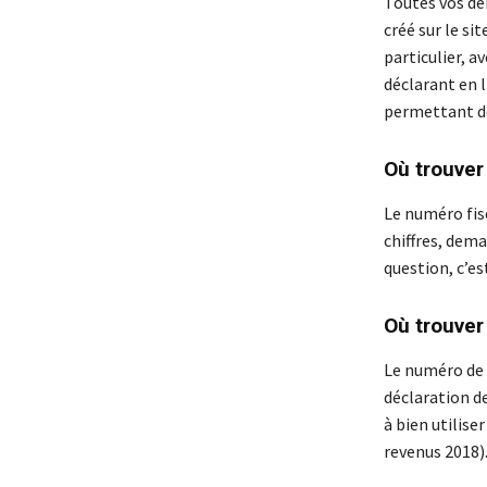
Toutes vos dé
créé sur le si
particulier, a
déclarant en l
permettant de
Où trouver
Le numéro fisc
chiffres, dema
question, c’es
Où trouver
Le numéro de d
déclaration d
à bien utilise
revenus 2018)