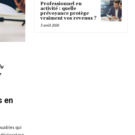
Professionnel en
activité : quelle
prévoyance protège
vraiment vos revenus ?
5 août 2026
du
r
s en
buables qui
 déclaration