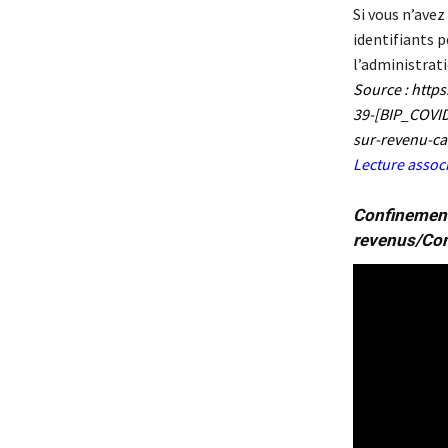
Si vous n’avez
identifiants 
l’administrati
Source :
https
39-[BIP_COVID
sur-revenu-ca
Lecture assoc
Confinement
revenus/
Con