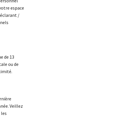
personnel
 votre espace
éclarant /
nnels
ue de 13
cale ou de
ximité.
rnière
née. Veillez
 les