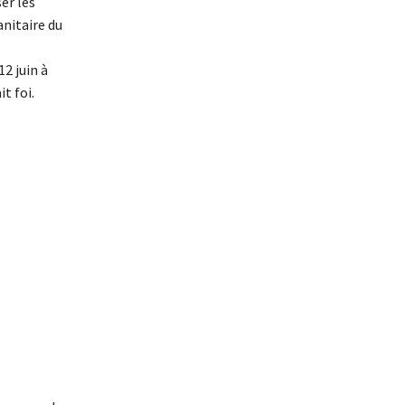
er les
anitaire du
12 juin à
t foi.