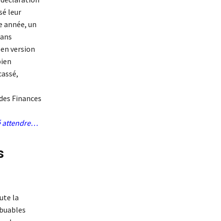
sé leur
e année, un
Dans
 en version
bien
cassé,
 des Finances
té attendre…
s
ute la
ibuables