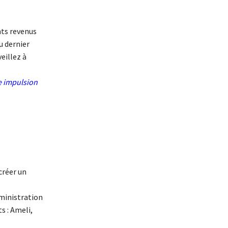
nts revenus
u dernier
eillez à
e impulsion
créer un
dministration
s : Ameli,