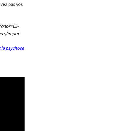
uvez pas vos
r?xtor=ES-
ers/impot-
t la psychose