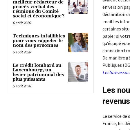
meilleur rédacteur de
procès-verbal des
en version pap
réunions du Comité
déclaration de
social et économique ?
mail les infor
6 août 2026
certaines sit
papier si votr
Techniques infaillibles
pour vous rappeler le
qu’équipé vous
nom des personnes
connexion tr
5 août 2026
De manière gén
Publiques (DGF
Le crédit lombard au
Luxembourg, un
Lecture assoc
levier patrimonial des
plus puissants
5 août 2026
Les nou
revenus
Le service de 
France, les dé