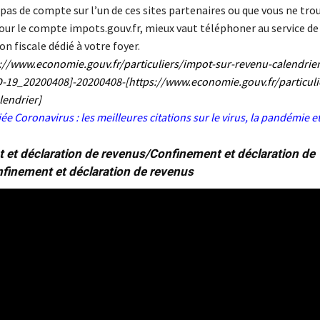
 pas de compte sur l’un de ces sites partenaires ou que vous ne tro
pour le compte impots.gouv.fr, mieux vaut téléphoner au service de
on fiscale dédié à votre foyer.
://www.economie.gouv.fr/particuliers/impot-sur-revenu-calendrie
-19_20200408]-20200408-[https://www.economie.gouv.fr/particuli
lendrier
]
iée
Coronavirus : les meilleures citations sur le virus, la pandémie e
 et déclaration de revenus/
Confinement et déclaration de
finement et déclaration de revenus