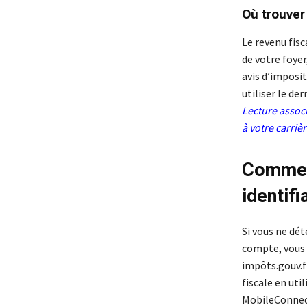
Où trouver
Le revenu fisc
de votre foyer
avis d’imposit
utiliser le der
Lecture assoc
à votre carriè
Comment
identif
Si vous ne dét
compte, vous 
impôts.gouv.fr
fiscale en uti
MobileConnect