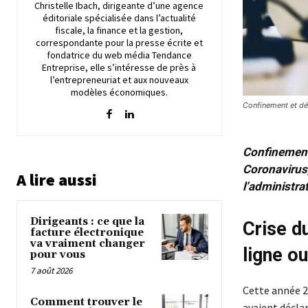
Christelle Ibach, dirigeante d’une agence
éditoriale spécialisée dans l’actualité
fiscale, la finance et la gestion,
correspondante pour la presse écrite et
fondatrice du web média Tendance
Entreprise, elle s’intéresse de près à
l’entrepreneuriat et aux nouveaux
modèles économiques.
Confinement et déc
Confinement 
Coronavirus,
A lire aussi
l’administrat
Dirigeants : ce que la
Crise d
facture électronique
va vraiment changer
ligne o
pour vous
7 août 2026
Cette année 20
Comment trouver le
avaient déclar