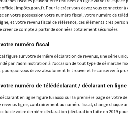
marches fiscales peuvent être réalisées en ligne via votre espace 
te officiel impôts.gouv.fr. Pour le créer vous devez vous connecter à
vec en votre possession votre numéro fiscal, votre numéro de téléd
igne, et votre revenu fiscal de référence, ces éléments très perso
 créer ce compte à partir de données totalement sécurisées.
 votre numéro fiscal
al figure sur votre dernière déclaration de revenus, une série uniq
ndé par l’administration à l’occasion de tout type de démarche fis
t pourquoi vous devez absolument le trouver et le conserver à pro
 votre numéro de télédéclarant / déclarant en ligne
éclarant en ligne figure lui aussi sur la première page de votre de
e revenus ligne, contrairement au numéro fiscal, change chaque an
r celui de votre dernière déclaration (déclaration faite en 2019 pour
.