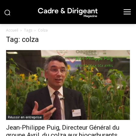
Accueil
Tags
Colza
Tag: colza
Réussir en entreprise
Jean-Philippe Puig, Directeur Général du
groupe Avril, du colza aux biocarburants