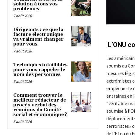
solution à tous vos
problèmes
7 août 2026
Dirigeants : ce que la
facture électronique
va vraiment changer
L’ONU con
pour vous
7 août 2026
Les américains
Techniques infaillibles
soumis au Cons
pour vous rappeler le
mesures légis
nom des personnes
extrémistes c
7 août 2026
empêcher le re
Comment trouver le
entrainés en I
meilleur rédacteur de
“véritable mai
procès-verbal des
réunions du Comité
soumise à l’O
social et économique ?
déplacements d
6 août 2026
terroristes» ou
de l’EI ou du 