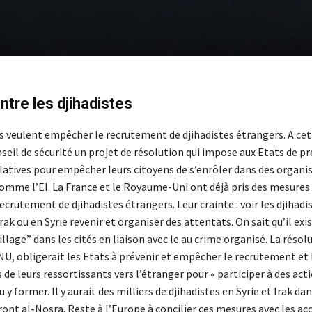
tre les djihadistes
 veulent empêcher le recrutement de djihadistes étrangers. A cett
eil de sécurité un projet de résolution qui impose aux Etats de p
latives pour empêcher leurs citoyens de s’enrôler dans des organi
omme l’EI. La France et le Royaume-Uni ont déjà pris des mesures
crutement de djihadistes étrangers. Leur crainte : voir les djihadi
rak ou en Syrie revenir et organiser des attentats. On sait qu’il exi
llage” dans les cités en liaison avec le au crime organisé. La résol
NU, obligerait les Etats à prévenir et empêcher le recrutement et 
e leurs ressortissants vers l’étranger pour « participer à des act
 y former. Il y aurait des milliers de djihadistes en Syrie et Irak da
Front al-Nosra. Reste à l’Europe à concilier ces mesures avec les ac