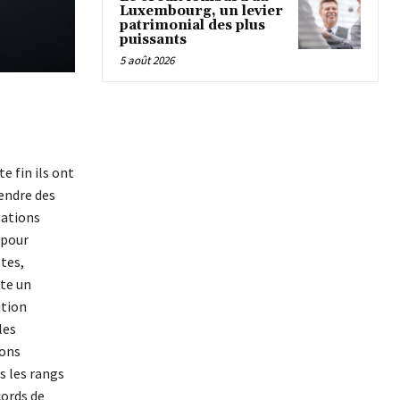
Luxembourg, un levier
patrimonial des plus
puissants
5 août 2026
e fin ils ont
rendre des
sations
 pour
stes,
ste un
ution
les
ions
ns les rangs
cords de