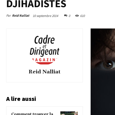
DJIHADISTES
Par
Reid Nalliat
10 septembre 2014
0
610
Reid Nalliat
A lire aussi
Comment trouver la