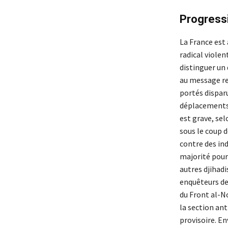
Progressi
La France est
radical violent
distinguer un
au message re
portés disparu
déplacements 
est grave, sel
sous le coup d
contre des in
majorité pour 
autres djihadi
enquêteurs des
du Front al-No
la section ant
provisoire. En