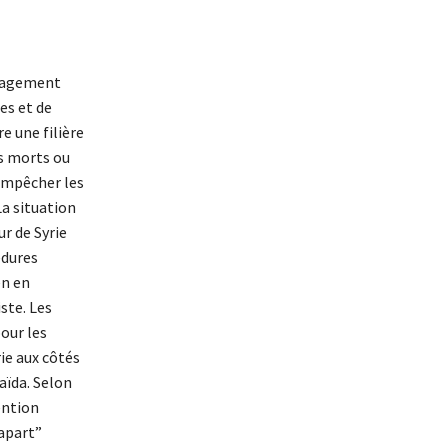
ngagement
res et de
e une filière
is morts ou
 empêcher les
a situation
ur de Syrie
édures
en en
ste. Les
pour les
ie aux côtés
aïda. Selon
ention
iapart”