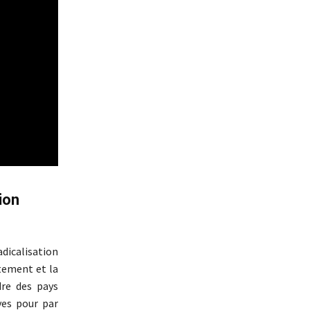
ion
dicalisation
utement et la
dre des pays
ves pour par