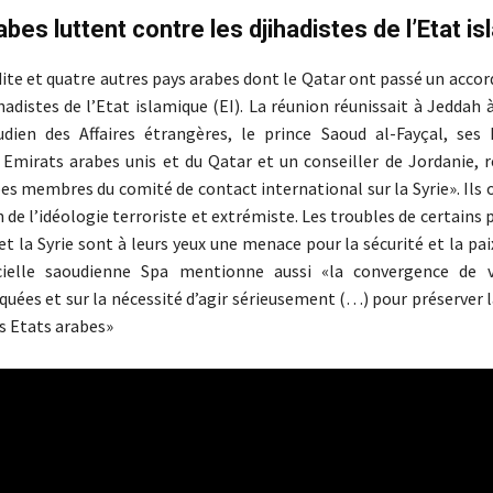
abes luttent contre les djihadistes de l’Etat i
dite et quatre autres pays arabes dont le Qatar ont passé un accor
hadistes de l’Etat islamique (EI). La réunion réunissait à Jeddah à
udien des Affaires étrangères, le prince Saoud al-Fayçal, se
 Emirats arabes unis et du Qatar et un conseiller de Jordanie, 
bes membres du comité de contact international sur la Syrie». Ils
 de l’idéologie terroriste et extrémiste. Les troubles de certains 
k et la Syrie sont à leurs yeux une menace pour la sécurité et la pa
icielle saoudienne Spa mentionne aussi «la convergence de v
quées et sur la nécessité d’agir sérieusement (…) pour préserver l
es Etats arabes»