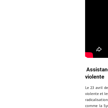
Assistanc
violente
Le 23 avril d
violente et l
radicalisatio
comme la Syri