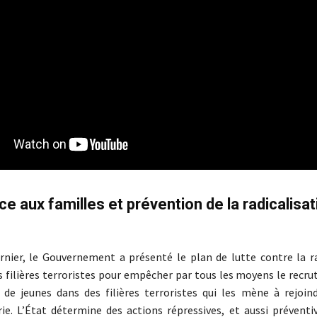
e aux familles et prévention de la radicalisat
ernier, le Gouvernement a présenté le plan de lutte contre la ra
es filières terroristes pour empêcher par tous les moyens le recr
n de jeunes dans des filières terroristes qui les mène à rejoin
e. L’État détermine des actions répressives, et aussi préventi