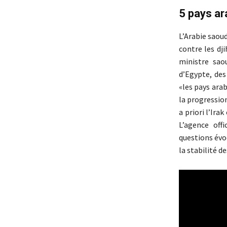
5 pays ar
L’Arabie saou
contre les dji
ministre sao
d’Egypte, des
«les pays ara
la progression
a priori l’Ira
L’agence off
questions évo
la stabilité d