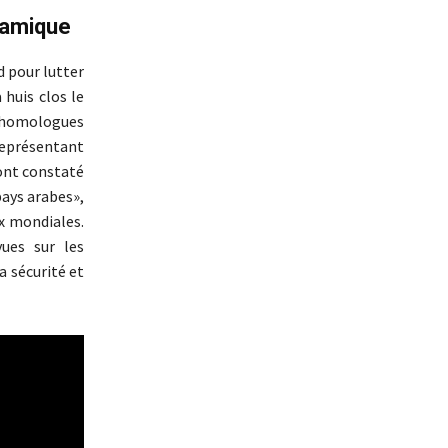
slamique
d pour lutter
 huis clos le
s homologues
représentant
 ont constaté
pays arabes»,
ix mondiales.
ues sur les
a sécurité et