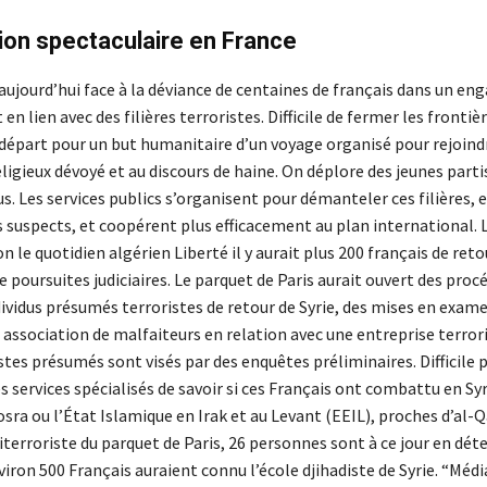
on spectaculaire en France
 aujourd’hui face à la déviance de centaines de français dans un e
 en lien avec des filières terroristes. Difficile de fermer les frontiè
 départ pour un but humanitaire d’un voyage organisé pour rejoindr
ligieux dévoyé et au discours de haine. On déplore des jeunes part
s. Les services publics s’organisent pour démanteler ces filières,
suspects, et coopérent plus efficacement au plan international. L
on le quotidien algérien Liberté il y aurait plus 200 français de reto
e poursuites judiciaires. Le parquet de Paris aurait ouvert des proc
dividus présumés terroristes de retour de Syrie, des mises en exam
association de malfaiteurs en relation avec une entreprise terrori
stes présumés sont visés par des enquêtes préliminaires. Difficile 
 services spécialisés de savoir si ces Français ont combattu en Syr
sra ou l’État Islamique en Irak et au Levant (EEIL), proches d’al-Q
iterroriste du parquet de Paris, 26 personnes sont à ce jour en dét
viron 500 Français auraient connu l’école djihadiste de Syrie. “Méd