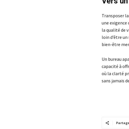
Vers un
Transposer la
une exigence 
la qualité de 
loin d’être un
bien-être ment
Un bureau apai
capacité à off
où la clarté p
sans jamais d
Partag