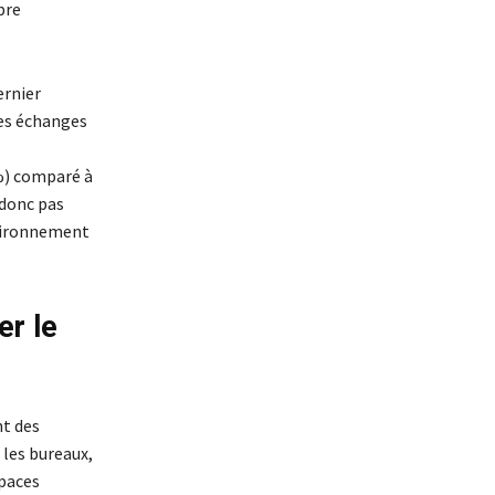
bre
ernier
les échanges
%) comparé à
 donc pas
nvironnement
er le
nt des
 les bureaux,
spaces