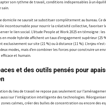
dapter son rythme de travail, conditions indispensables à un équili
 sain.
le domicile ne saurait se substituer complètement au bureau. Ce d
le incontournable pour nourrir la créativité collective, favoriser 
server le lien social. L’étude People at Work 2025 en témoigne : les
s en mode hybride affichent un taux d’engagement supérieur (25 
nt exclusivement sur site (21 %) ou à distance (11 %). L’enjeu n’est
 deux modes, mais d’en combiner les forces pour construire un e
s efficace et humain.
aces et des outils pensés pour apais
en
tion du lieu de travail ne repose pas seulement sur l’aménageme
aussi sur l’intégration intelligente des technologies. Réorganiser
zones calmes, créer des bulles de concentration ou encore des e