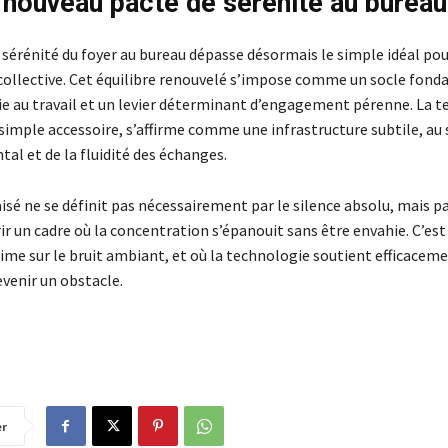
 nouveau pacte de sérénité au bureau
 sérénité du foyer au bureau dépasse désormais le simple idéal pou
collective. Cet équilibre renouvelé s’impose comme un socle fon
vie au travail et un levier déterminant d’engagement pérenne. La t
 simple accessoire, s’affirme comme une infrastructure subtile, au 
al et de la fluidité des échanges.
sé ne se définit pas nécessairement par le silence absolu, mais pa
rir un cadre où la concentration s’épanouit sans être envahie. C’es
rime sur le bruit ambiant, et où la technologie soutient efficaceme
evenir un obstacle.
er