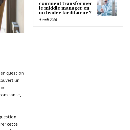
comment transformer
le middle manager en
un leader facilitateur ?
4 août 2026
 en question
couvert un
une
 constante,
 question
grer cette