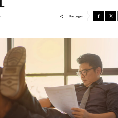
L
-
Partager