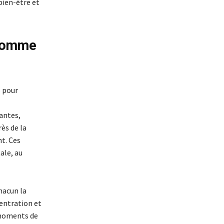
bien-être et
 comme
s pour
antes,
ès de la
nt. Ces
ale, au
chacun la
centration et
 moments de