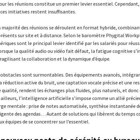
ur les réunions constitue un premier levier essentiel. Cependant, 
es initiatives restent insuffisantes.
la majorité des réunions se déroulent en format hybride, combinan
résents sur site et à distance. Selon le baromètre Phygital Workp
ériques sont le principal levier identifié par les salariés pour réuss
rsque la qualité audio ou vidéo fait défaut, la fatigue cognitive s’i
agilisant la collaboration et la dynamique d’équipe.
 obstacles sont surmontables. Des équipements avancés, intégra
réduction active du bruit, une captation vocale précise et une res
 qualité, rendent les échanges plus fluides, plus naturels, et don
 ailleurs, l’intelligence artificielle s’impose comme un allié préci
arge mentale : prise de notes automatisée, synthèse instantanée d
ligente des agendas… Autant de solutions qui libèrent du temps co
 équipes de se concentrer sur l’essentiel.