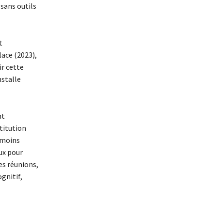
sans outils
t
lace (2023),
ir cette
nstalle
nt
titution
c moins
eux pour
es réunions,
gnitif,