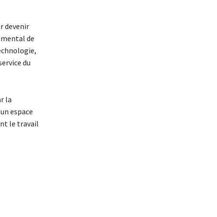
r devenir
damental de
echnologie,
service du
r la
t un espace
nt le travail