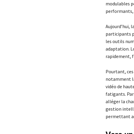
modulables po
performants, c
Aujourd’hui, 
participants p
les outils num
adaptation. Lo
rapidement, fr
Pourtant, ces
notamment la 
vidéo de haute
fatigants. Par
alléger la ch
gestion intel
permettant aux