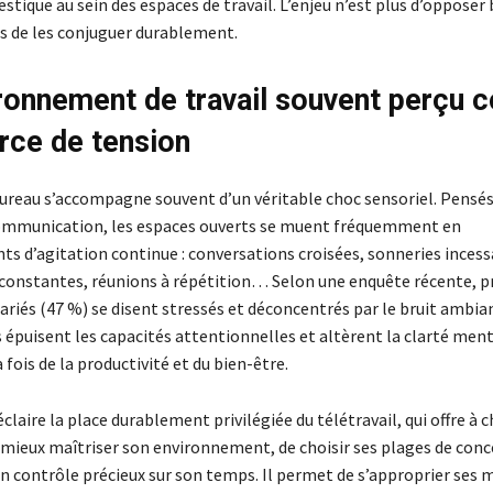
tique au sein des espaces de travail. L’enjeu n’est plus d’opposer 
is de les conjuguer durablement.
ronnement de travail souvent perçu
rce de tension
bureau s’accompagne souvent d’un véritable choc sensoriel. Pensé
communication, les espaces ouverts se muent fréquemment en
s d’agitation continue : conversations croisées, sonneries incess
 constantes, réunions à répétition… Selon une enquête récente, pr
ariés (47 %) se disent stressés et déconcentrés par le bruit ambia
 épuisent les capacités attentionnelles et altèrent la clarté ment
 fois de la productivité et du bien-être.
éclaire la place durablement privilégiée du télétravail, qui offre à 
e mieux maîtriser son environnement, de choisir ses plages de con
un contrôle précieux sur son temps. Il permet de s’approprier ses