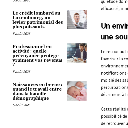
5 août 2026
quiétude domes
efficacité, ma
Le crédit lombard au
Luxembourg, un
levier patrimonial des
Un envi
plus puissants
5 août 2026
une sou
Professionnel en
activité : quelle
Le retour au 
prévoyance protège
favoriser la 
vraiment vos revenus
?
environnement
5 août 2026
notifications
moitié des sal
Naissances en berne :
perturbations
quand le travail entre
dans la bataille
détriment à la
démographique
5 août 2026
Cette réalité 
possibilité d
de retrouver 