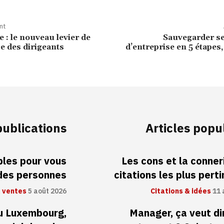
nt
 : le nouveau levier de
Sauvegarder s
 des dirigeants
d’entreprise en 5 étapes,
publications
Articles popu
ibles pour vous
Les cons et la conneri
 des personnes
citations les plus pert
 ventes
5 août 2026
Citations & idées
11 
au Luxembourg,
Manager, ça veut di