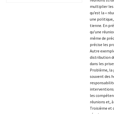
réunions stru
multiplier les
qu’est la « ré
une politique,
tienne. En pré
qu’une réunion
même de précis
précise les pr
Autre exemple 
distribution d
dans les prises
Problème, la 
souvent des he
responsabilité
interventions,
les compétence
réunions et, à
Troisième et d