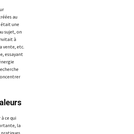
ur
créées au
 était une
u sujet, on
nvitait à
 vente, etc.
ie, essayant
énergie
 recherche
 concentrer
aleurs
 à ce qui
ortante, la
s pratiques