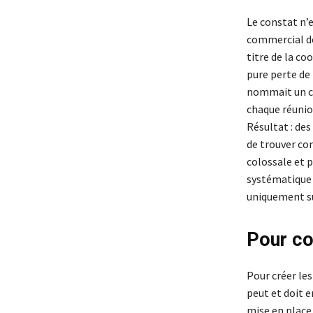
Le constat n’e
commercial de
titre de la co
pure perte de
nommait un che
chaque réunion
Résultat : des
de trouver co
colossale et p
systématique d
uniquement sur
Pour co
Pour créer les
peut et doit e
mise en place 