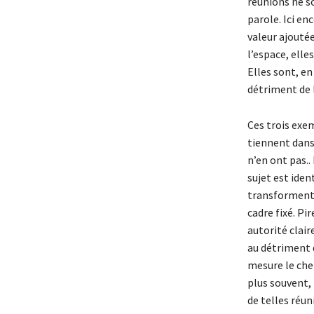
réunions ne s
parole. Ici en
valeur ajoutée
l’espace, elle
Elles sont, en
détriment de 
Ces trois exem
tiennent dans 
n’en ont pas.
sujet est ide
transforment c
cadre fixé. Pi
autorité clair
au détriment 
mesure le che
plus souvent, 
de telles réun