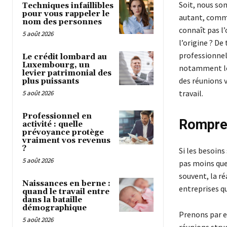
Soit, nous som
Techniques infaillibles
pour vous rappeler le
autant, comme
nom des personnes
connaît pas l’
5 août 2026
l’origine ? De
professionnels
Le crédit lombard au
Luxembourg, un
notamment les 
levier patrimonial des
des réunions v
plus puissants
travail.
5 août 2026
Professionnel en
Rompre 
activité : quelle
prévoyance protège
vraiment vos revenus
?
Si les besoins
5 août 2026
pas moins que,
souvent, la ré
Naissances en berne :
entreprises q
quand le travail entre
dans la bataille
démographique
Prenons par e
5 août 2026