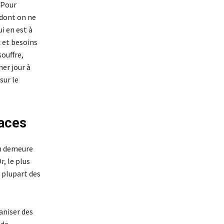
 Pour
 dont on ne
i en est à
x et besoins
ouffre,
er jour à
sur le
caces
en demeure
r, le plus
a plupart des
aniser des