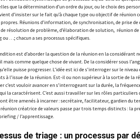
lles que la détermination d’un ordre du jour, ou le choix des perso
nvient d’insister sur le fait qu’à chaque type ou objectif de réunion
propres. Réunions d’information, de synchronisation, de prise de 
 de résolution de problème, d’élaboration de solution, réunion de
 ou …; chacun a ses processus spécifiques.
ndition est d’aborder la question de la réunion en la considérant
l mais comme quelque chose de vivant. De la considérer sous l’ang
’elle puisse progresser. L’idée est ici de s’interroger sur le niveau
ts à l’issue de la réunion. Est-il ou non supérieur à la sortie de la r
er c’est vouloir avancer en s’interrogeant sur la durée, la fréque
ui la caractérisent. C’est aussi travailler sur les rôles particuliers
ont être amenés à incarner : secrétaire, facilitateur, gardien du t
éunion créatrice de valeurs passe par trois temps distincts : la p
ébriefing / l’apprentissage.
essus de triage : un processus par d