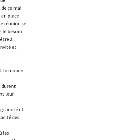
 de
t de ce mal
e en place
ne réunion se
e le besoin
 être à
nvité et
a
out le monde
t durent
nt leur
égitimité et
cacité des
ù les