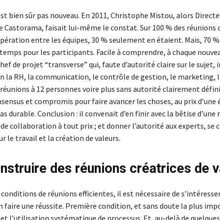
st bien sûr pas nouveau. En 2011, Christophe Mistou, alors Directe
 Castorama, faisait lui-même le constat. Sur 100 % des réunions 
opération entre les équipes, 30 % seulement en étaient. Mais, 70 %
 temps pour les participants. Facile à comprendre, à chaque nouvea
f de projet “transverse” qui, faute d’autorité claire sur le sujet, i
 la RH, la communication, le contrôle de gestion, le marketing, la
 réunions à 12 personnes voire plus sans autorité clairement défin
nsensus et compromis pour faire avancer les choses, au prix d’une 
as durable. Conclusion : il convenait d’en finir avec la bêtise d’une
e collaboration à tout prix ; et donner l’autorité aux experts, se
 le travail et la création de valeurs.
nstruire des réunions créatrices de v
 conditions de réunions efficientes, il est nécessaire de s’intéresser
n faire une réussite. Première condition, et sans doute la plus imp
et l’utilisation systématique de processus. Et, au-delà de quelque