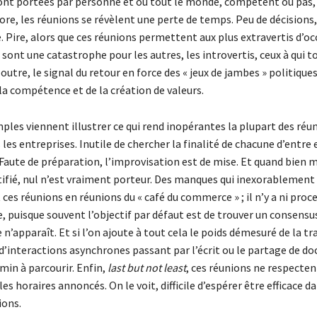
ont portées par personne et où tout le monde, compétent ou pas,
core, les réunions se révèlent une perte de temps. Peu de décisions
. Pire, alors que ces réunions permettent aux plus extravertis d’o
s sont une catastrophe pour les autres, les introvertis, ceux à qui 
 outre, le signal du retour en force des « jeux de jambes » politique
la compétence et de la création de valeurs.
ples viennent illustrer ce qui rend inopérantes la plupart des réun
les entreprises. Inutile de chercher la finalité de chacune d’entre e
. Faute de préparation, l’improvisation est de mise. Et quand bien
ntifié, nul n’est vraiment porteur. Des manques qui inexorablement
es réunions en réunions du « café du commerce » ; il n’y a ni proce
re, puisque souvent l’objectif par défaut est de trouver un consensu
e n’apparaît. Et si l’on ajoute à tout cela le poids démesuré de la tr
d’interactions asynchrones passant par l’écrit ou le partage de d
min à parcourir. Enfin,
last but not least
, ces réunions ne respectent
les horaires annoncés. On le voit, difficile d’espérer être efficace d
ions.