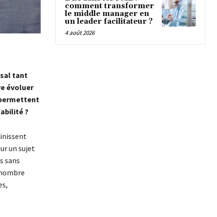
comment transformer
le middle manager en
un leader facilitateur ?
4 août 2026
sal tant
re évoluer
 permettent
abilité ?
inissent
ur un sujet
s sans
t nombre
es,
.