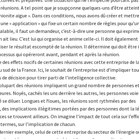
cturées et préparées. Une situation qui ne l’empêche pourtant pas
 réunions. A tel point que je soupçonne quelques-uns d’être attein
unionite aigue ». Dans ces conditions, nous avons dû créer et mettr
 une « application » qui fixe un certain nombre de règles pour qu’u
alable, il faut un demandeur, c’est-à-dire une personne qui exprim
 ait lieu. C’est lui qui organise et anime celle-ci. Il doit également
er le résultat escompté de la réunion. Il détermine qui doit être i
ocessus qui opéreront avant, pendant et après la réunion.
des effets nocifs de certaines réunions avec cette entreprise de l
u sud de la France. Ici, le souhait de l’entreprise est d’impliquer t
 de décision pour tirer parti de l’intelligence collective.
plupart des réunions impliquent un grand nombre de personnes e
ures. Noyés, cachés les uns derrière les autres, les personnes voie
 se diluer. Longues et floues, les réunions sont rythmées par des
 des implications illégitimes portées par des personnes dont la l
s se trouvent ailleurs. On imagine l’impact de tout cela sur l’effi
 termes, sur l’implication de chacun.
ernier exemple, celui de cette entreprise du secteur de l’énergie o