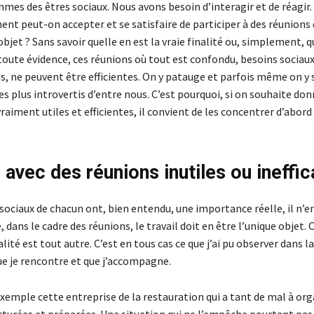
mes des êtres sociaux. Nous avons besoin d’interagir et de réagir.
nt peut-on accepter et se satisfaire de participer à des réunions
objet ? Sans savoir quelle en est la vraie finalité ou, simplement, qu
 toute évidence, ces réunions où tout est confondu, besoins sociau
, ne peuvent être efficientes. On y patauge et parfois même on y s
plus introvertis d’entre nous. C’est pourquoi, si on souhaite donn
raiment utiles et efficientes, il convient de les concentrer d’abord 
avec des réunions inutiles ou ineffi
 sociaux de chacun ont, bien entendu, une importance réelle, il n’
 dans le cadre des réunions, le travail doit en être l’unique objet. O
alité est tout autre. C’est en tous cas ce que j’ai pu observer dans l
ue je rencontre et que j’accompagne.
xemple cette entreprise de la restauration qui a tant de mal à org