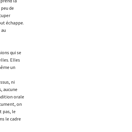
 prend la
, peu de
ccuper
tout échappe.
s au
ions qui se
lles. Elles
 même un
ssus, ni
s, aucune
adition orale
ocument, on
 pas, le
ans le cadre