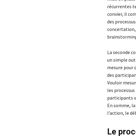
récurrentes te
convier, il co
des processus 
concertation,
brainstorming
La seconde co
un simple outi
mesure pour qu
des participan
Vouloir mesur
les processus q
participants v
En somme, la r
l’action, le d
Le proc