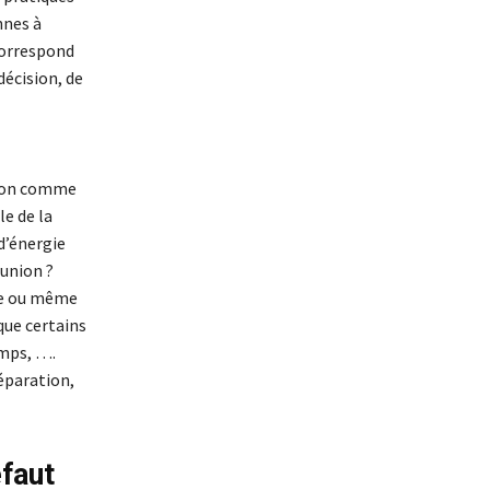
nnes à
 correspond
décision, de
 non comme
le de la
 d’énergie
éunion ?
nce ou même
 que certains
emps, ….
réparation,
éfaut