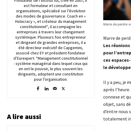
Fondateur de l’institut iGi, crée en 2007, il
est formateur et consultant en
organisations, spécialisé sur l’évolution
des modes de gouvernance. Coach en «
Holacracy », et créateur du management
Marre de perdre v
constitutionnel*, il accompagne les
entreprises à travers leur changement
systémique. Plusieurs fois entrepreneur
Marre de perd
et dirigeant de grandes entreprises, il a
Les réunions
été directeur exécutif de Capgemini,
pour l’entre
associé chez EY et président-fondateur
d’Eurexpert. *Management constitutionnel
ces espaces-
: système managérial dans lequel ceux qui
le développem
en ont le pouvoir, le plus souvent les
dirigeants, adoptent une constitution
pour l’organisation.
Il y a peu, je
m’
après l’heure.
connexe et qu
objet, sans dé
d’entre nous 
A lire aussi
totalement inu