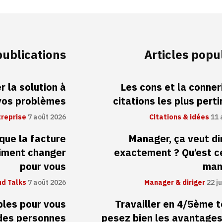
publications
Articles popu
 la solution à
Les cons et la conneri
vos problèmes
citations les plus pert
treprise
7 août 2026
Citations & idées
11 
 que la facture
Manager, ça veut di
aiment changer
exactement ? Qu’est c
pour vous
man
d Talks
7 août 2026
Manager & diriger
22 ju
ibles pour vous
Travailler en 4/5ème 
 des personnes
pesez bien les avantages