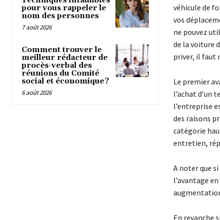
Techniques infaillibles
véhicule de fo
pour vous rappeler le
nom des personnes
vos déplaceme
7 août 2026
ne pouvez util
de la voiture 
Comment trouver le
priver, il faut
meilleur rédacteur de
procès-verbal des
réunions du Comité
social et économique ?
Le premier av
6 août 2026
l’achat d’un 
l’entreprise e
des raisons p
catégorie haut
entretien, ré
A noter que si
l’avantage en
augmentation 
En revanche si