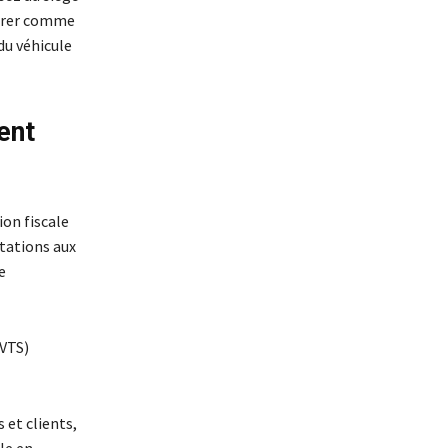
larer comme
du véhicule
ent
ion fiscale
otations aux
e
TVTS)
 et clients,