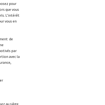
sposez pour
ors que vous
ls. L’intérêt
our vous en
ement de
mme
motivés par
rtion avec la
surance,
er
ssez au siège