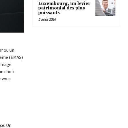
Luxembourg, un levier
patrimonial des plus
puissants
5 août 2026
ur ou un
cheme (EMAS)
 image
un choix
r vous
ice. Un