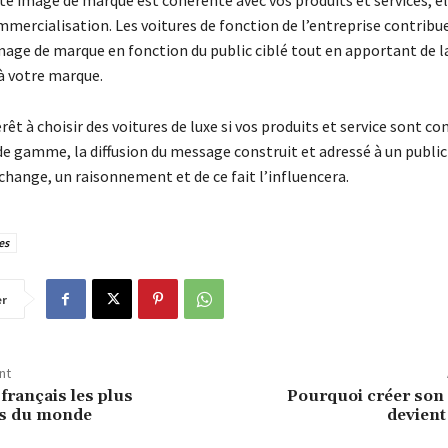
te image de marque est cohérente avec vos produits et services, el
mmercialisation. Les voitures de fonction de l’entreprise contribu
image de marque en fonction du public ciblé tout en apportant de l
à votre marque.
rêt à choisir des voitures de luxe si vos produits et service sont co
 gamme, la diffusion du message construit et adressé à un public 
change, un raisonnement et de ce fait l’influencera.
es
er
nt
français les plus
Pourquoi créer son 
ts du monde
devient 