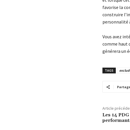
et lorsque cet
favorise la co
construire l’
personnalité 
Vous avez inté
comme haut de
générera un é
TAGS
exclud
Partag
Article précéde
Les 14 PDG 
performan