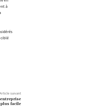
le en
ent à
a
nsidérés
ciblé
Article suivant
entreprise
plus facile