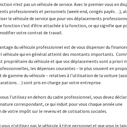
nction n’est pas un véhicule de service. Avec le premier vous en di
nts professionnels et personnels (week-end, congés payés…), al
iser le véhicule de service que pour vos déplacements professionne
de fonction c’est d’être attachée à la fonction, ce qui signifie que p
 modifier votre contrat de travail.
antage du véhicule professionnel est de vous dispenser du financ
tel véhicule qui en général atteint des montants importants. Co
st propriétaire du véhicule et que vos déplacements sont a priori 
rofessionnelles, les dépenses courantes – le plus souvent en propo
 de gamme du véhicule – relatives à l’utilisation de la voiture (as
parations…) sont pris en charge par votre entreprise.
 vous l’utilisez en dehors du cadre professionnel, vous devez déclar
 nature correspondant, ce qui induit pour vous chaque année une
de votre impôt sur le revenu et de cotisations sociales.
 vous n’utilisez pas le véhicule à titre personnel et que vous le lai