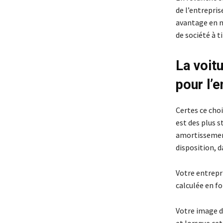
de l’entrepri
avantage en na
de société à t
La voit
pour l’e
Certes ce choi
est des plus s
amortissement
disposition, d
Votre entrepri
calculée en f
Votre image d