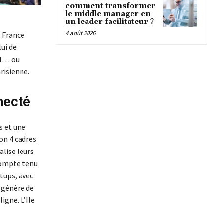
comment transformer
le middle manager en
un leader facilitateur ?
4 août 2026
 France
lui de
ml… ou
risienne.
nnecté
s et une
on 4 cadres
lise leurs
compte tenu
tups, avec
 génère de
igne. L’Ile