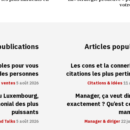
votr
publications
Articles popu
ibles pour vous
Les cons et la conneri
 des personnes
citations les plus pert
 ventes
5 août 2026
Citations & idées
11 
au Luxembourg,
Manager, ça veut di
monial des plus
exactement ? Qu’est c
puissants
man
d Talks
5 août 2026
Manager & diriger
22 ju