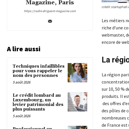
Magazine, Paris
crédit startuphall.
https://cadre-dirigeant-magazine.com
Les métiers n
riche d’une co
webmaster, de
encore de web
A lire aussi
La régio
Techniques infaillibles
pour vous rappeler le
La région pari
nom des personnes
concentrations
5 août 2026
sur 10, 50 % 
Le crédit lombard au
produits. Il e
Luxembourg, un
des offres d’e
levier patrimonial des
plus puissants
des pôles de 
5 août 2026
nombreuses cr
de France est 