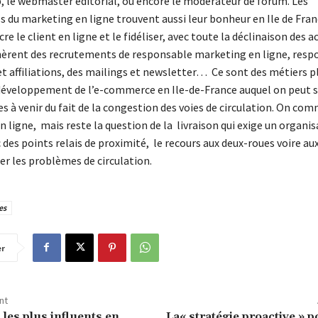
, le webmaster éditorial, ou encore le modérateur de forum. Les
 du marketing en ligne trouvent aussi leur bonheur en Ile de Franc
re le client en ligne et le fidéliser, avec toute la déclinaison des a
èrent des recrutements de responsable marketing en ligne, resp
t affiliations, des mailings et newsletter… Ce sont des métiers pl
développement de l’e-commerce en Ile-de-France auquel on peut s
s à venir du fait de la congestion des voies de circulation. On co
n ligne, mais reste la question de la livraison qui exige un organi
 des points relais de proximité, le recours aux deux-roues voire au
r les problèmes de circulation.
es
er
nt
 les plus influents en
La« stratégie proactive » 