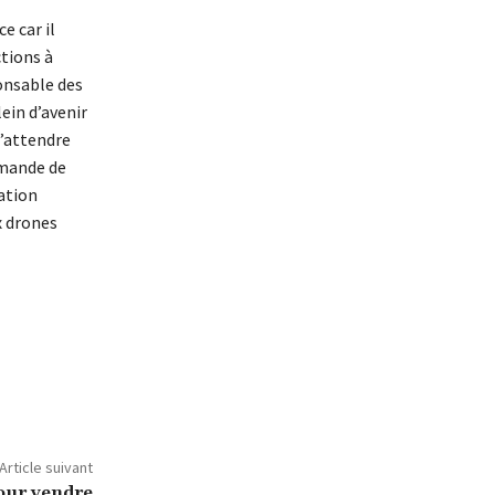
e car il
ctions à
onsable des
ein d’avenir
’attendre
mmande de
sation
x drones
Article suivant
pour vendre