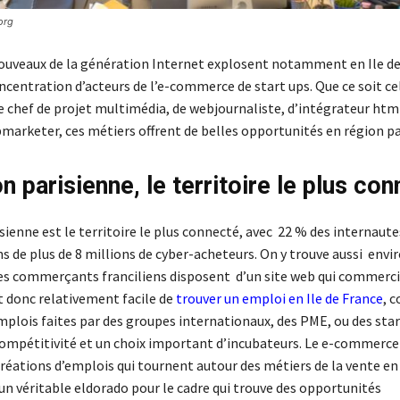
org
ouveaux de la génération Internet explosent notamment en Ile de
ncentration d’acteurs de l’e-commerce de start ups. Que ce soit ce
 chef de projet multimédia, de webjournaliste, d’intégrateur ht
marketer, ces métiers offrent de belles opportunités en région pa
n parisienne, le territoire le plus co
sienne est le territoire le plus connecté, avec 22 % des internaute
 de plus de 8 millions de cyber-acheteurs. On y trouve aussi envir
des commerçants franciliens disposent d’un site web qui commercia
st donc relativement facile de
trouver un emploi en Ile de France
, 
mplois faites par des groupes internationaux, des PME, ou des star
compétitivité et un choix important d’incubateurs. Le e-commerce
éations d’emplois qui tournent autour des métiers de la vente en l
un véritable eldorado pour le cadre qui trouve des opportunités