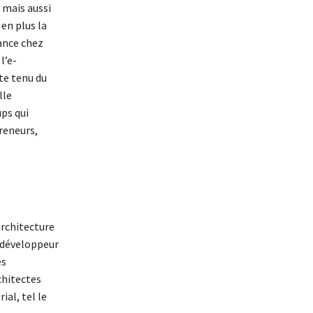
 mais aussi
 en plus la
hance chez
l’e-
te tenu du
lle
ps qui
reneurs,
architecture
 développeur
es
chitectes
ial, tel le