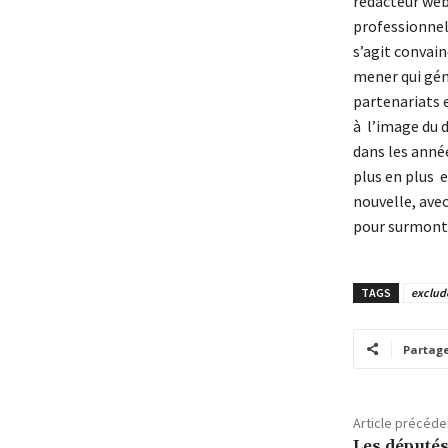
rédacteur web
professionnels
s’agit convainc
mener qui gén
partenariats e
à l’image du 
dans les année
plus en plus e
nouvelle, avec
pour surmonte
TAGS
exclud
Partag
Article précéde
Les députés