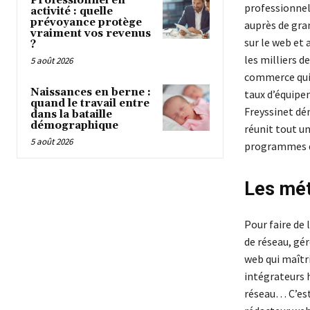
Professionnel en
professionnel
activité : quelle
prévoyance protège
auprès de gran
vraiment vos revenus
sur le web et 
?
les milliers 
5 août 2026
commerce qui 
Naissances en berne :
taux d’équipe
quand le travail entre
Freyssinet dé
dans la bataille
démographique
réunit tout u
5 août 2026
programmes de
Les mét
Pour faire de
de réseau, gé
web qui maîtr
intégrateurs h
réseau… C’est 