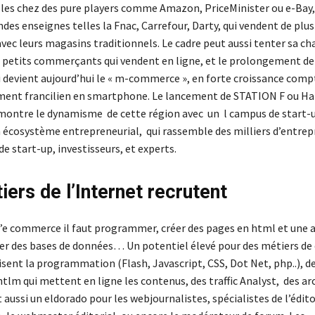
les chez des pure players comme Amazon, PriceMinister ou e-Bay,
des enseignes telles la Fnac, Carrefour, Darty, qui vendent de plus
avec leurs magasins traditionnels. Le cadre peut aussi tenter sa c
de petits commerçants qui vendent en ligne, et le prolongement de 
devient aujourd’hui le « m-commerce », en forte croissance comp
ment francilien en smartphone. Le lancement de STATION F ou Ha
montre le dynamisme de cette région avec un l campus de start-u
n écosystème entrepreneurial, qui rassemble des milliers d’entrep
 start-up, investisseurs, et experts.
iers de l’Internet recrutent
 l’e commerce il faut programmer, créer des pages en html et une 
rer des bases de données… Un potentiel élevé pour des métiers de
isent la programmation (Flash, Javascript, CSS, Dot Net, php..), d
tlm qui mettent en ligne les contenus, des traffic Analyst, des ar
aussi un eldorado pour les webjournalistes, spécialistes de l’éditor