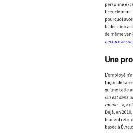
personne extér
licenciement p
pourquoi avoir
la décision a
de même venir 
Lecture assoc
Une pr
L’employé n’a
façon de fair
qu’une telle 
On est dans un
même…»
, a 
Déjà, en 2010,
leur entretien
basée à Évreux 