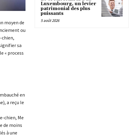
Luxembourg, un levier
patrimonial des plus
puissants
5 août 2026
un moyen de
cenciement ou
-chien,
ignifier sa
le « process
, embauché en
), a reçu le
re-chien, Me
se de moins
lés à une