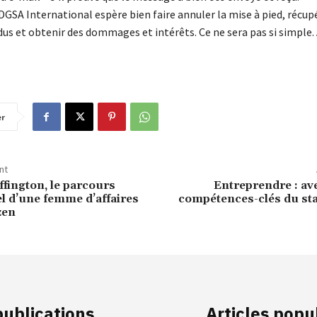
GSA International espère bien faire annuler la mise à pied, récupé
dus et obtenir des dommages et intérêts. Ce ne sera pas si simple. 
er
nt
fington, le parcours
Entreprendre : av
l d’une femme d’affaires
compétences-clés du sta
zen
publications
Articles popu