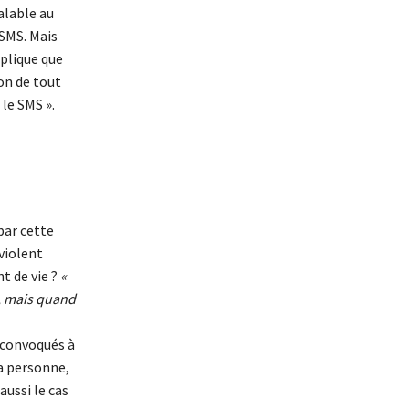
alable au
 SMS. Mais
xplique que
on de tout
 le SMS ».
par cette
violent
t de vie ?
«
l, mais quand
é convoqués à
la personne,
aussi le cas