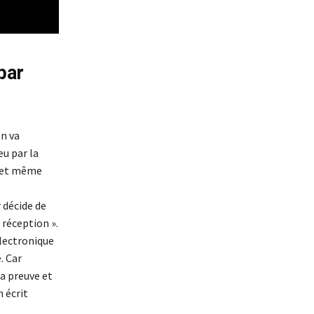
par
en va
eu par la
r et même
r décide de
 réception ».
électronique
. Car
la preuve et
 écrit