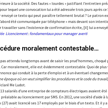
ieure à la société. Des fautes « lourdes » justifiant l’entretien pré
our lequel une convocation lui a été adressée trois jours après ce
 envoyé ce texto qui peut paraître tellement brutal ? Le patron e
 d’abord été communiquée par téléphone « mais devant son intenti
travailler sans l’existence de confirmation écrite, [il] lui a envoyé
iée Licenciement : fondamentaux pour manager averti
océdure moralement contestable…
 pas attendu longtemps avant de saisir les prud’hommes, choqué 
e. Car moralement, elle est évidemment contestable. Quoi de plus 
annonce qui conduit à la perte d’emploi et à un éventuel changemen
e époque où on veut simplifier les procédures et le code du travai
déclaré Me Ludot.
 13 salariés d’une entreprise de compteurs électriques avaient ét
 préalable au licenciement par SMS. En 2012, une société d’aide à 
(27) avait licencié ses 17 employés par le biais d’un texto. Et il y a 