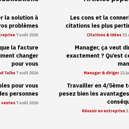
 la solution à
Les cons et la conneri
vos problèmes
citations les plus pert
treprise
7 août 2026
Citations & idées
11 
 que la facture
Manager, ça veut di
aiment changer
exactement ? Qu’est c
pour vous
man
d Talks
7 août 2026
Manager & diriger
22 ju
ibles pour vous
Travailler en 4/5ème 
 des personnes
pesez bien les avantages
conséq
 ventes
7 août 2026
Réussir en entreprise
1