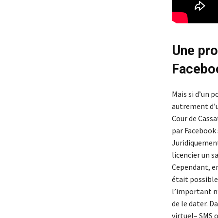
Une pro
Facebo
Mais si d’un p
autrement d’un
Cour de Cassat
par Facebook 
Juridiquement,
licencier un s
Cependant, en
était possible
l’important n’
de le dater. D
virtuel– SMS o