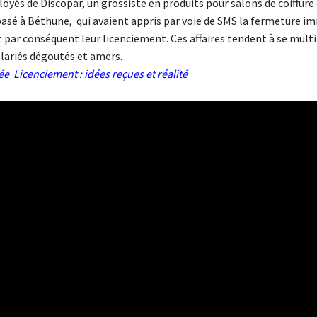
oyés de Discopar, un grossiste en produits pour salons de coiffure
basé à Béthune, qui avaient appris par voie de SMS la fermeture i
t par conséquent leur licenciement. Ces affaires tendent à se multi
alariés dégoutés et amers.
ée Licenciement : idées reçues et réalité