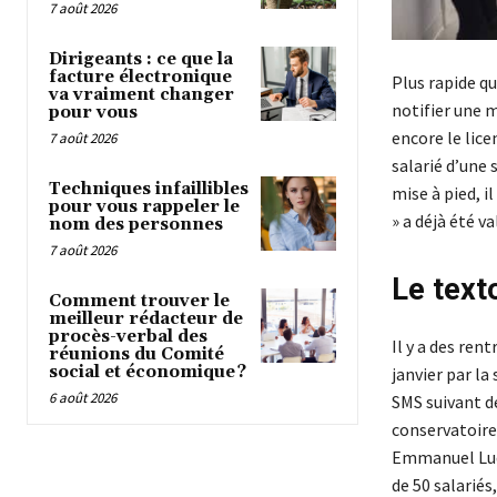
7 août 2026
Dirigeants : ce que la
facture électronique
Plus rapide q
va vraiment changer
notifier une m
pour vous
encore le lice
7 août 2026
salarié d’une 
Techniques infaillibles
mise à pied, i
pour vous rappeler le
» a déjà été v
nom des personnes
7 août 2026
Le text
Comment trouver le
meilleur rédacteur de
procès-verbal des
Il y a des ren
réunions du Comité
social et économique ?
janvier par la
6 août 2026
SMS suivant de
conservatoire
Emmanuel Ludo
de 50 salariés