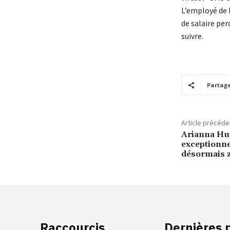
L’employé de D
de salaire per
suivre.
Partag
Article précéde
Arianna Huf
exceptionne
désormais 
Raccourcis
Dernières 