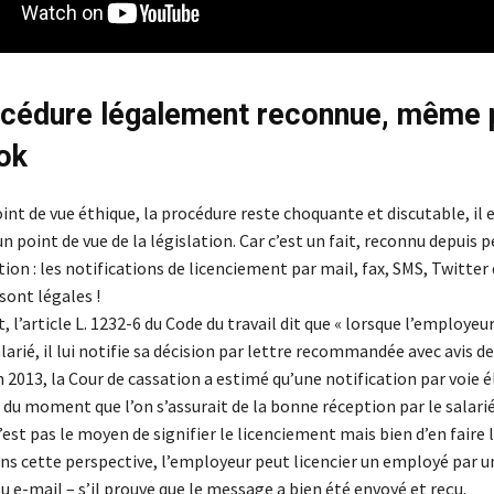
cédure légalement reconnue, même 
ok
oint de vue éthique, la procédure reste choquante et discutable, il 
 point de vue de la législation. Car c’est un fait, reconnu depuis p
ion : les notifications de licenciement par mail, fax, SMS, Twitte
sont légales !
 l’article L. 1232-6 du Code du travail dit que « lorsque l’employeu
alarié, il lui notifie sa décision par lettre recommandée avec avis de
 2013, la Cour de cassation a estimé qu’une notification par voie 
 du moment que l’on s’assurait de la bonne réception par le salarié
est pas le moyen de signifier le licenciement mais bien d’en faire 
ans cette perspective, l’employeur peut licencier un employé par un
u e-mail – s’il prouve que le message a bien été envoyé et reçu.