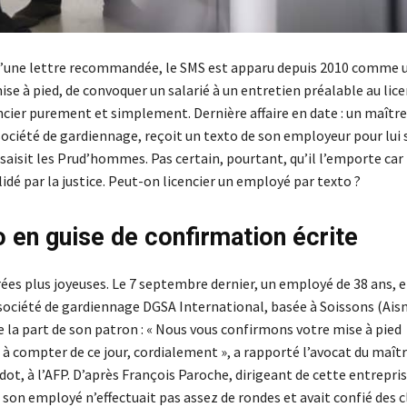
u’une lettre recommandée, le SMS est apparu depuis 2010 comme 
ise à pied, de convoquer un salarié à un entretien préalable au li
ncier purement et simplement. Dernière affaire en date : un maître
société de gardiennage, reçoit un texto de son employeur pour lui s
l saisit les Prud’hommes. Pas certain, pourtant, qu’il l’emporte car 
alidé par la justice. Peut-on licencier un employé par texto ?
o en guise de confirmation écrite
trées plus joyeuses. Le 7 septembre dernier, un employé de 38 ans
 société de gardiennage DGSA International, basée à Soissons (Aisne
 la part de son patron : « Nous vous confirmons votre mise à pied
 à compter de ce jour, cordialement », a rapporté l’avocat du maît
t, à l’AFP. D’après François Paroche, dirigeant de cette entrepri
, son employé n’effectuait pas assez de rondes et avait confié des c