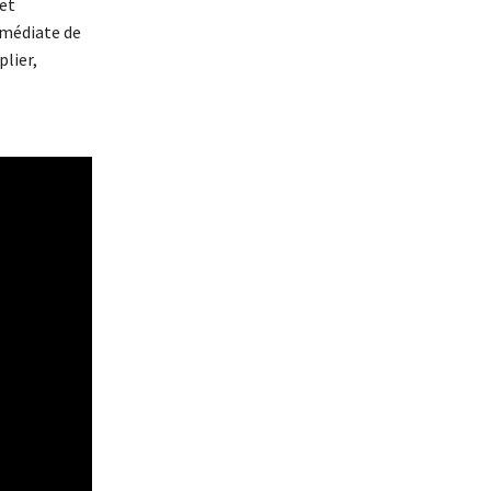
 et
mmédiate de
plier,