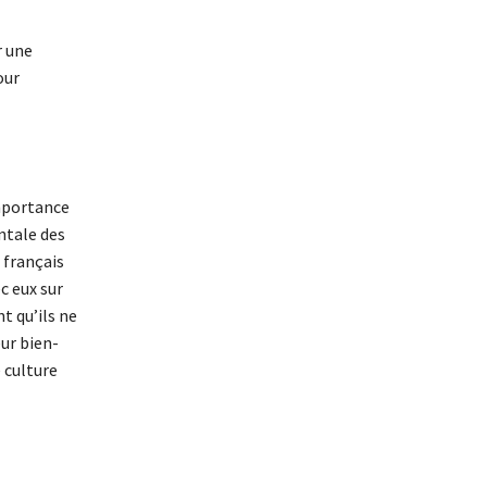
r une
our
importance
ntale des
 français
c eux sur
t qu’ils ne
ur bien-
 culture