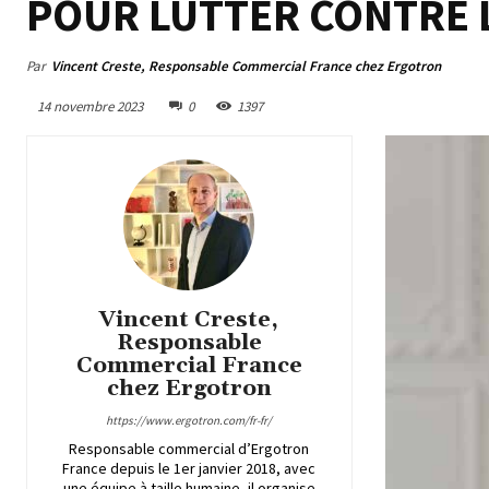
POUR LUTTER CONTRE 
Par
Vincent Creste, Responsable Commercial France chez Ergotron
14 novembre 2023
0
1397
Vincent Creste,
Responsable
Commercial France
chez Ergotron
https://www.ergotron.com/fr-fr/
Responsable commercial d’Ergotron
France depuis le 1er janvier 2018, avec
une équipe à taille humaine, il organise