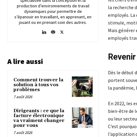
spécialisée dans la conception et la
production d’environnements de travail
la recherche d
dynamiques pour permettre de
employés. La c
s’épanouir en travaillant, en apprenant, en
jouant ou en prenant soin des autres.
stimule, motiv
Mais générer 
employés trav
Revenir
A lire aussi
Dès le début 
Comment trouver la
portent souven
solution à tous vos
la pandémie, l
problèmes
7 août 2026
En 2022, les e
Dirigeants : ce que la
bien-être de l
facture électronique
ou leur secteu
va vraiment changer
pour vous
C’est pourquoi
7 août 2026
l’application