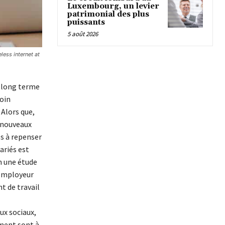
Luxembourg, un levier
patrimonial des plus
puissants
5 août 2026
ess internet at
à long terme
oin
Alors que,
e nouveaux
s à repenser
ariés est
on une étude
 employeur
t de travail
eux sociaux,
ement sont à