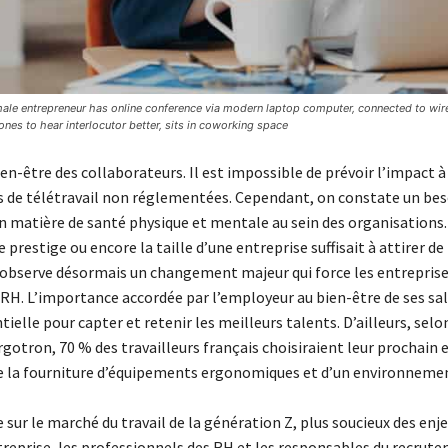
ale entrepreneur has online conference via modern laptop computer, connected to wirel
es to hear interlocutor better, sits in coworking space
ien-être des collaborateurs. Il est impossible de prévoir l’impact 
s de télétravail non réglementées. Cependant, on constate un bes
n matière de santé physique et mentale au sein des organisations. 
le prestige ou encore la taille d’une entreprise suffisait à attirer d
 observe désormais un changement majeur qui force les entreprise
 RH. L’importance accordée par l’employeur au bien-être de ses sal
ielle pour capter et retenir les meilleurs talents. D’ailleurs, sel
rgotron, 70 % des travailleurs français choisiraient leur prochain
e la fourniture d’équipements ergonomiques et d’un environnemen
ée sur le marché du travail de la génération Z, plus soucieux des enj
ntreprise, les professionnels des RH et les responsables du recrut