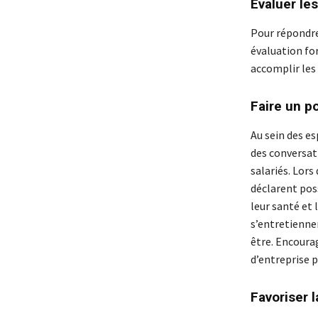
Évaluer le
Pour répondre 
évaluation fo
accomplir les 
Faire un po
Au sein des e
des conversat
salariés. Lors d
déclarent pos
leur santé et 
s’entretiennen
être. Encourag
d’entreprise p
Favoriser la