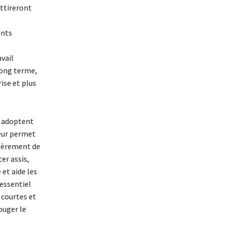
attireront
ents
vail
long terme,
rise et plus
s adoptent
leur permet
lièrement de
er assis,
 et aide les
 essentiel
 courtes et
ouger le