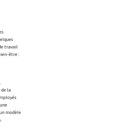
es
uelques
e travail
ien-être :
,
 de la
 employés
’une
 un modèle
.