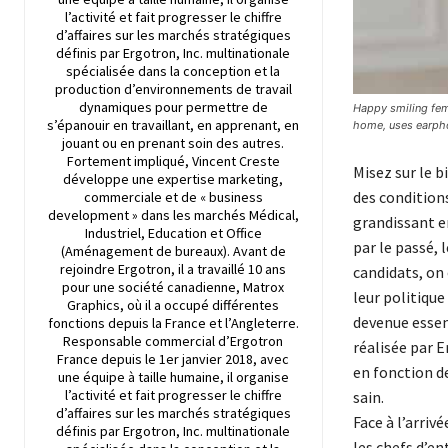
l’activité et fait progresser le chiffre
d’affaires sur les marchés stratégiques
définis par Ergotron, Inc. multinationale
spécialisée dans la conception et la
production d’environnements de travail
dynamiques pour permettre de
Happy smiling fem
s’épanouir en travaillant, en apprenant, en
home, uses earphon
jouant ou en prenant soin des autres.
Fortement impliqué, Vincent Creste
Misez sur le b
développe une expertise marketing,
des condition
commerciale et de « business
development » dans les marchés Médical,
grandissant e
Industriel, Education et Office
par le passé, 
(Aménagement de bureaux). Avant de
rejoindre Ergotron, il a travaillé 10 ans
candidats, on
pour une société canadienne, Matrox
leur politique
Graphics, où il a occupé différentes
devenue essent
fonctions depuis la France et l’Angleterre.
Responsable commercial d’Ergotron
réalisée par E
France depuis le 1er janvier 2018, avec
en fonction d
une équipe à taille humaine, il organise
l’activité et fait progresser le chiffre
sain.
d’affaires sur les marchés stratégiques
Face à l’arriv
définis par Ergotron, Inc. multinationale
les chefs d’e