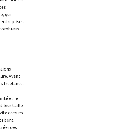
des
e, qui
 entreprises.
e nombreux
ations
ture. Avant
rs freelance.
anté et le
t leur taille
vité accrues.
vorisent
créer des