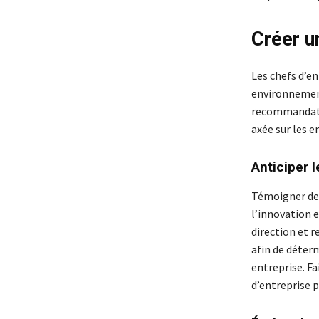
Créer u
Les chefs d’e
environnements
recommandatio
axée sur les e
Anticiper 
Témoigner de 
l’innovation 
direction et r
afin de déterm
entreprise. F
d’entreprise p