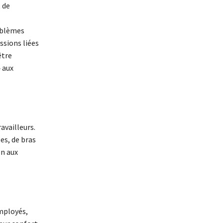
 de
roblèmes
ssions liées
être
 aux
availleurs.
es, de bras
on aux
employés,