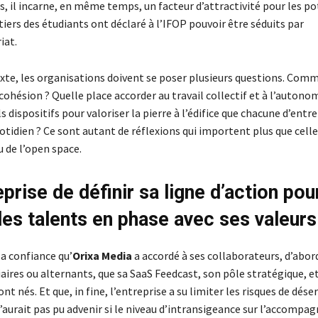
, il incarne, en même temps, un facteur d’attractivité pour les po
 tiers des étudiants ont déclaré à l’IFOP pouvoir être séduits par
iat.
xte, les organisations doivent se poser plusieurs questions. Com
ohésion ? Quelle place accorder au travail collectif et à l’autono
s dispositifs pour valoriser la pierre à l’édifice que chacune d’entre
tidien ? Ce sont autant de réflexions qui importent plus que cell
u de l’open space.
eprise de définir sa ligne d’action pou
 des talents en phase avec ses valeurs
la confiance qu’
Orixa Media
a accordé à ses collaborateurs, d’abor
aires ou alternants, que sa SaaS Feedcast, son pôle stratégique, e
nt nés. Et que, in fine, l’entreprise a su limiter les risques de dése
n’aurait pas pu advenir si le niveau d’intransigeance sur l’accomp