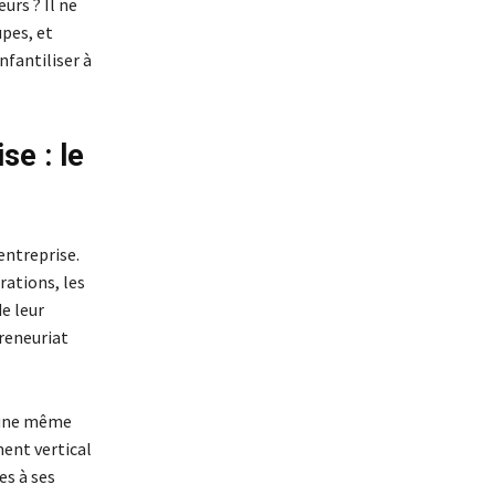
urs ? Il ne
upes, et
nfantiliser à
se : le
entreprise.
rations, les
e leur
preneuriat
d’une même
ent vertical
es à ses