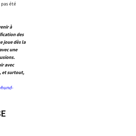
 pas été
enir à
fication des
e joue dès la
 avec une
lusions.
ir avec
, et surtout,
yhund-
SE