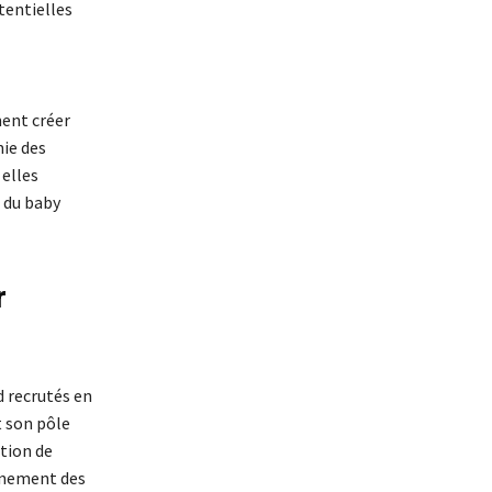
tentielles
ment créer
mie des
 elles
e du baby
r
d recrutés en
t son pôle
rtion de
agnement des