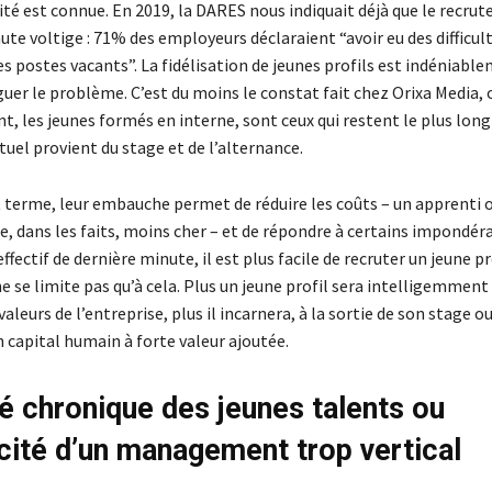
ité est connue. En 2019, la DARES nous indiquait déjà que le recru
ute voltige : 71% des employeurs déclaraient “avoir eu des difficul
es postes vacants”. La fidélisation de jeunes profils est indéniabl
uer le problème. C’est du moins le constat fait chez Orixa Media, 
t, les jeunes formés en interne, sont ceux qui restent le plus lo
actuel provient du stage et de l’alternance.
rt terme, leur embauche permet de réduire les coûts – un apprenti 
e, dans les faits, moins cher – et de répondre à certains impondéra
effectif de dernière minute, il est plus facile de recruter un jeune pr
 ne se limite pas qu’à cela. Plus un jeune profil sera intelligemmen
valeurs de l’entreprise, plus il incarnera, à la sortie de son stage o
 capital humain à forte valeur ajoutée.
té chronique des jeunes talents ou
acité d’un management trop vertical