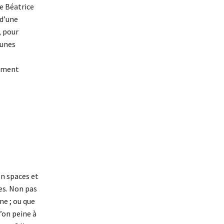
e Béatrice
 d’une
, pour
eunes
gement
en spaces et
ses. Non pas
me ; ou que
l’on peine à