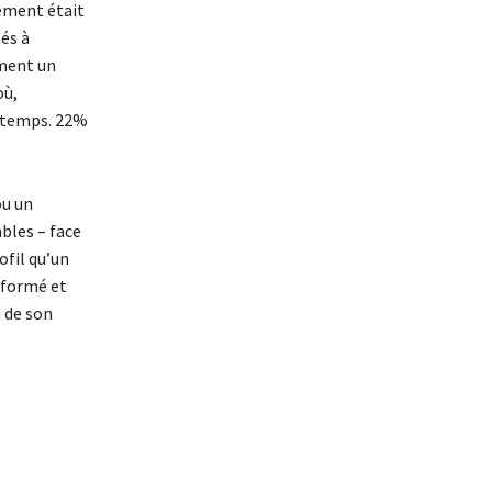
tement était
tés à
ement un
où,
ngtemps. 22%
ou un
bles – face
ofil qu’un
t formé et
u de son