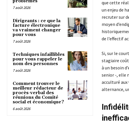
problèmes
que cette réal
7 août 2026
un enjeu de ha
recruter sur d
Dirigeants : ce que la
moyen d’endig
facture électronique
va vraiment changer
historiquemen
pour vous
de l’effectif 
7 août 2026
Si, sur le cou
Techniques infaillibles
pour vous rappeler le
stagiaire coût
nom des personnes
à un besoin d’
7 août 2026
senior -, elle
acculturé aux 
Comment trouver le
meilleur rédacteur de
alternance, un
procès-verbal des
réunions du Comité
social et économique ?
Infidéli
6 août 2026
ineffic