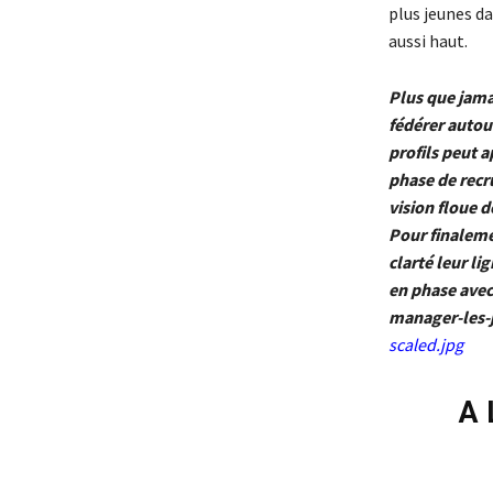
plus jeunes d
aussi haut.
Plus que jama
fédérer autour
profils peut a
phase de recr
vision floue d
Pour finalemen
clarté leur li
en phase avec
manager-les-
scaled.jpg
A 