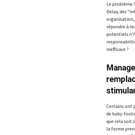
Le problème ? 
Delay, des “i
organisation,
répondre à leu
potentiels n’
responsabilité
inefficace ?
Manager
remplac
stimula
Certains ont p
de baby-foots,
que cela soit 
la forme prend