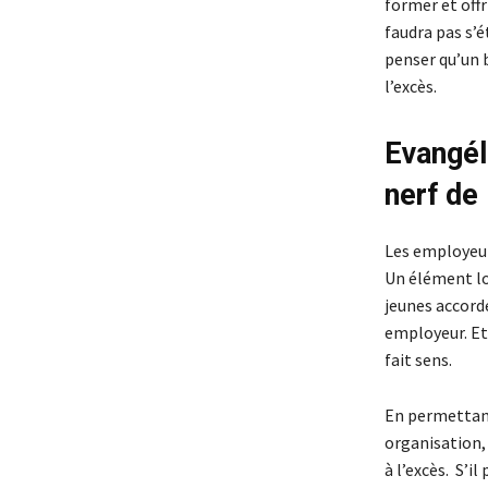
former et offr
faudra pas s’é
penser qu’un b
l’excès.
Evangéli
nerf de 
Les employeurs
Un élément lo
jeunes accorde
employeur. Et,
fait sens.
En permettant
organisation,
à l’excès. S’il