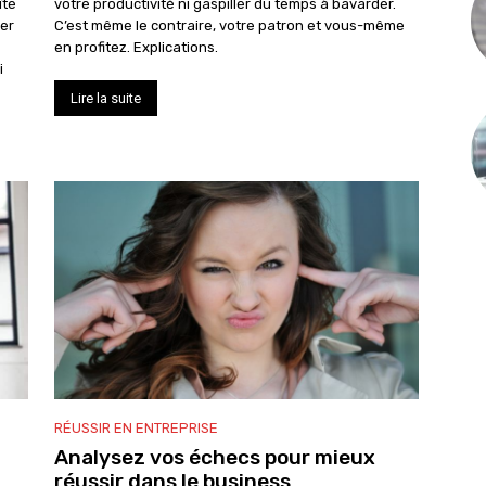
îte
votre productivité ni gaspiller du temps à bavarder.
ier
C’est même le contraire, votre patron et vous-même
en profitez. Explications.
Lire la suite
RÉUSSIR EN ENTREPRISE
Analysez vos échecs pour mieux
réussir dans le business