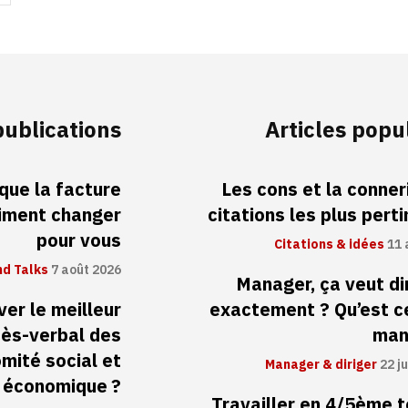
publications
Articles popu
 que la facture
Les cons et la conneri
aiment changer
citations les plus pert
pour vous
Citations & idées
11 
d Talks
7 août 2026
Manager, ça veut di
er le meilleur
exactement ? Qu’est c
cès-verbal des
man
mité social et
Manager & diriger
22 ju
économique ?
Travailler en 4/5ème 