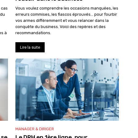
s cas
Vous voulez comprendre les occasions manquées, les
 du
erreurs commises, les fiascos éprouvés… pour fourbir
vos armes différemment et vous relancer dans la
conquête du business. Voici des repères et des
es à
recommandations.
Lire la suite
MANAGER & DIRIGER
 se
Le DRH en 1ère ligne, pour