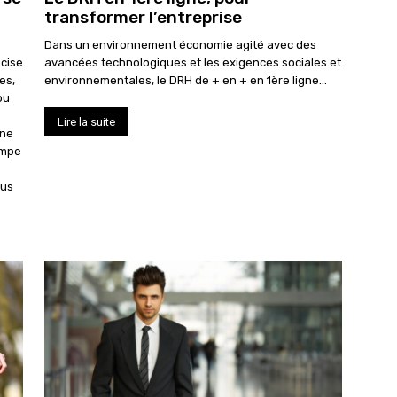
transformer l’entreprise
Dans un environnement économie agité avec des
écise
avancées technologiques et les exigences sociales et
es,
environnementales, le DRH de + en + en 1ère ligne...
ou
Lire la suite
une
ompe
cus