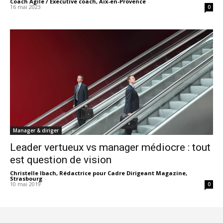
Coach Agile / Executive coach, Aix-en-Provence
-
16 mai 2023
0
Manager & diriger
Leader vertueux vs manager médiocre : tout
est question de vision
Christelle Ibach, Rédactrice pour Cadre Dirigeant Magazine,
Strasbourg
-
10 mai 2019
0