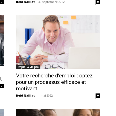
Reid Nalliat
-
30 septembre 2022
0
0
Emploi & vie pro
Votre recherche d’emploi : optez
t
pour un processus efficace et
0
motivant
Reid Nalliat
-
1 mai 2022
0