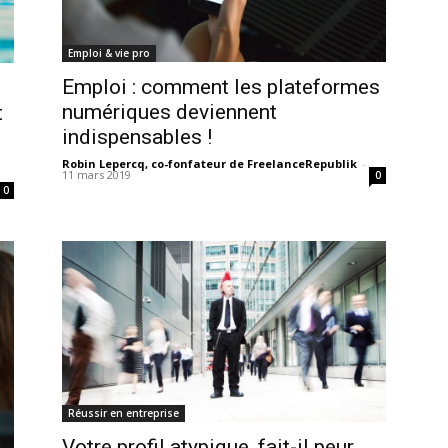
Emploi & vie pro
Emploi : comment les plateformes
numériques deviennent
t
indispensables !
Robin Lepercq, co-fonfateur de FreelanceRepublik
-
11 mars 2019
0
0
Réussir en entreprise
Votre profil atypique, fait-il peur