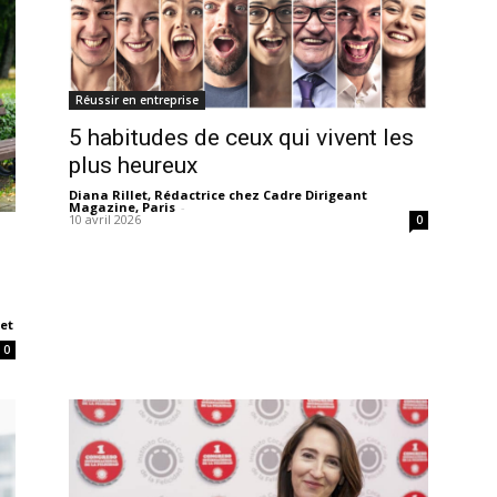
Réussir en entreprise
5 habitudes de ceux qui vivent les
plus heureux
Diana Rillet, Rédactrice chez Cadre Dirigeant
Magazine, Paris
-
10 avril 2026
0
 et
0