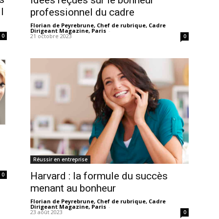
l
professionnel du cadre
Florian de Peyrebrune, Chef de rubrique, Cadre
Dirigeant Magazine, Paris
-
21 octobre 2023
0
0
Réussir en entreprise
Harvard : la formule du succès
0
menant au bonheur
Florian de Peyrebrune, Chef de rubrique, Cadre
Dirigeant Magazine, Paris
-
23 août 2023
0