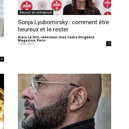
Réussir en entreprise
Sonja Lyubomirsky : comment être
heureux et le rester
Alain Le Drit, rédacteur chez Cadre Dirigeant
Magazine, Paris
-
1 mai 2025
0
0