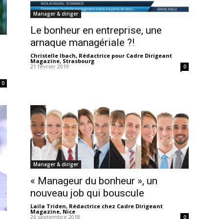
Manager & diriger
Le bonheur en entreprise, une
arnaque managériale ?!
Christelle Ibach, Rédactrice pour Cadre Dirigeant
Magazine, Strasbourg
-
21 février 2019
0
0
Manager & diriger
« Manageur du bonheur », un
nouveau job qui bouscule
Laila Triden, Rédactrice chez Cadre Dirigeant
Magazine, Nice
-
26 septembre 2018
0